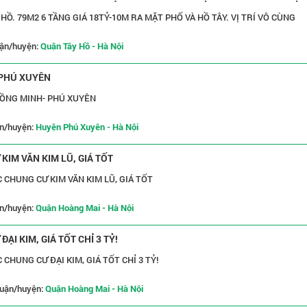
HỒ. 79M2 6 TẦNG GIÁ 18TỶ-10M RA MẶT PHỐ VÀ HỒ TÂY. VỊ TRÍ VÔ CÙNG
ận/huyện:
Quận Tây Hồ - Hà Nội
 PHÚ XUYÊN
HỒNG MINH- PHÚ XUYÊN
n/huyện:
Huyện Phú Xuyên - Hà Nội
KIM VĂN KIM LŨ, GIÁ TỐT
 CHUNG CƯ KIM VĂN KIM LŨ, GIÁ TỐT
n/huyện:
Quận Hoàng Mai - Hà Nội
ẠI KIM, GIÁ TỐT CHỈ 3 TỶ!
 CHUNG CƯ ĐẠI KIM, GIÁ TỐT CHỈ 3 TỶ!
uận/huyện:
Quận Hoàng Mai - Hà Nội