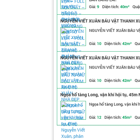
Giá:
9
Diện tích:
40m²
Quậ
NGUYỄN VIẾT XUÂN BÁU VẬT THANH XU
NGUYỄN VIẾT XUÂN BÁU VẬ
Giá:
10
Diện tích:
42m²
Qu
NGUYỄN VIẾT XUÂN BÁU VẬT THANH XU
NGUYỄN VIẾT XUÂN BÁU VẬ
Giá:
10
Diện tích:
42m²
Qu
Ngọa hổ tàng Long, vận khí hội tụ, 45m
Ngọa hổ tàng Long, vận khí 
Giá:
12
Diện tích:
45m²
Qu