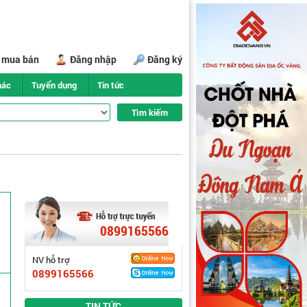
i mua bán
Đăng nhập
Đăng ký
hác
Tuyển dụng
Tin tức
0899165566
NV hỗ trợ
0899165566
TIN TỨC