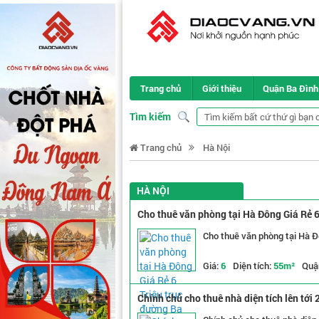
Trang chủ
Giới thiệu
Quận Ba Đình
Tìm kiếm
Trang chủ
Hà Nội
HÀ NỘI
Cho thuê văn phòng tại Hà Đông Giá Rẻ 
Cho thuê văn phòng tại Hà 
Giá:
6
Diện tích:
55m²
Quậ
Chính chủ cho thuê nhà diện tích lên tới
chỗ , giá 30tr/1 tháng