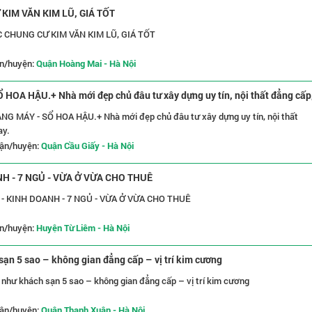
KIM VĂN KIM LŨ, GIÁ TỐT
 CHUNG CƯ KIM VĂN KIM LŨ, GIÁ TỐT
n/huyện:
Quận Hoàng Mai - Hà Nội
A HẬU.+ Nhà mới đẹp chủ đâu tư xây dựng uy tín, nội thất đẳng cấp
y dựng uy tín, nội thất
ay.
ận/huyện:
Quận Cầu Giấy - Hà Nội
NH - 7 NGỦ - VỪA Ở VỪA CHO THUÊ
Ô TÔ ĐỖ CỬA - NGÕ THÔNG - KINH DOANH - 7 NGỦ - VỪA Ở VỪA CHO THUÊ
n/huyện:
Huyện Từ Liêm - Hà Nội
sạn 5 sao – không gian đẳng cấp – vị trí kim cương
à như khách sạn 5 sao – không gian đẳng cấp – vị trí kim cương
ận/huyện:
Quận Thanh Xuân - Hà Nội