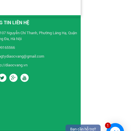
 TIN LIÊN HỆ
107 Nguyễn Chí Thanh, Phường Láng Hạ, Quận
g Đa, Hà Nội
99165566
ngtydiaocvang@gmail.com
p://diaocvang.vn
1
Bạn cần hỗ trợ?