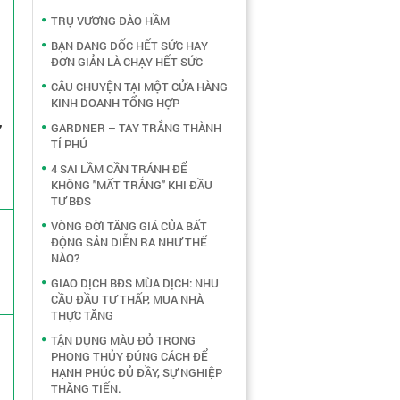
TRỤ VƯƠNG ĐÀO HẦM
BẠN ĐANG DỐC HẾT SỨC HAY
ĐƠN GIẢN LÀ CHẠY HẾT SỨC
CÂU CHUYỆN TẠI MỘT CỬA HÀNG
KINH DOANH TỔNG HỢP
,
GARDNER – TAY TRẮNG THÀNH
TỈ PHÚ
4 SAI LẦM CẦN TRÁNH ĐỂ
KHÔNG "MẤT TRẮNG" KHI ĐẦU
TƯ BĐS
VÒNG ĐỜI TĂNG GIÁ CỦA BẤT
ĐỘNG SẢN DIỄN RA NHƯ THẾ
NÀO?
GIAO DỊCH BĐS MÙA DỊCH: NHU
CẦU ĐẦU TƯ THẤP, MUA NHÀ
THỰC TĂNG
TẬN DỤNG MÀU ĐỎ TRONG
PHONG THỦY ĐÚNG CÁCH ĐỂ
HẠNH PHÚC ĐỦ ĐẦY, SỰ NGHIỆP
THĂNG TIẾN.