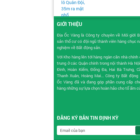
GIỚI THIỆU
Địa Ốc Vàng là Công ty chuyên về
Môi giới 
sản
thổ cư có đội ngũ thành viên hàng chục 
nghiệm về Bất động sản.
Với Kho hàng lên tới hàng ngàn căn nhà chính 
trung ở các Quận chính trong nội thành Hà Nộ
Đình, Hoàn Kiếm, Đống Đa, Hai Bà Trưng, Cầ
Thanh Xuân, Hoàng Mai... Công ty Bất động 
Ốc Vàng đã và đang góp phần cung cấp ch
hàng những sự lựa chọn hoàn hảo cho tổ ấm c
ĐĂNG KÝ BẢN TIN ĐỊNH KỲ