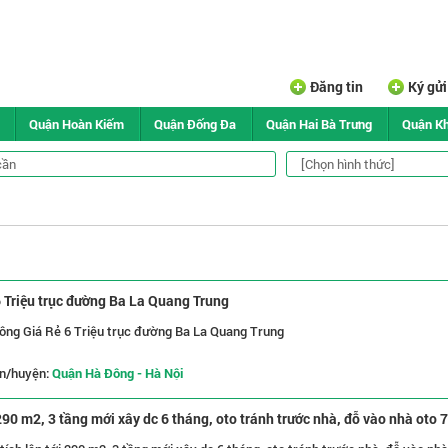
Đăng tin
Ký gử
Quận Hoàn Kiếm
Quận Đống Đa
Quận Hai Bà Trưng
Quận K
6 Triệu trục đường Ba La Quang Trung
Đông Giá Rẻ 6 Triệu trục đường Ba La Quang Trung
n/huyện:
Quận Hà Đông - Hà Nội
 290 m2, 3 tầng mới xây dc 6 tháng, oto tránh trước nhà, đỗ vào nhà oto 7