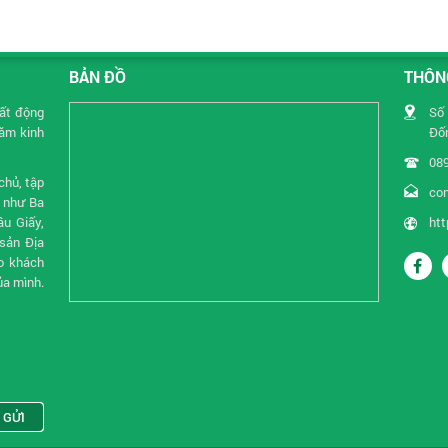
BẢN ĐỒ
THÔNG
Bất động
Số 
năm kinh
Đốn
08
chủ, tập
co
i như Ba
u Giấy,
htt
sản Địa
o khách
ủa mình.