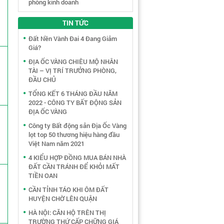
phòng kinh doanh
TIN TỨC
Đất Nền Vành Đai 4 Đang Giảm
Giá?
ĐỊA ỐC VÀNG CHIÊU MỘ NHÂN
TÀI – VỊ TRÍ TRƯỞNG PHÒNG,
ĐẦU CHỦ
TỔNG KẾT 6 THÁNG ĐẦU NĂM
2022 - CÔNG TY BẤT ĐỘNG SẢN
ĐỊA ỐC VÀNG
Công ty Bất động sản Địa Ốc Vàng
lọt top 50 thương hiệu hàng đầu
Việt Nam năm 2021
4 KIỂU HỢP ĐỒNG MUA BÁN NHÀ
ĐẤT CẦN TRÁNH ĐỂ KHỎI MẤT
TIỀN OAN
CẦN TỈNH TÁO KHI ÔM ĐẤT
HUYỆN CHỜ LÊN QUẬN
HÀ NỘI: CĂN HỘ TRÊN THỊ
TRƯỜNG THỨ CẤP CHỮNG GIÁ