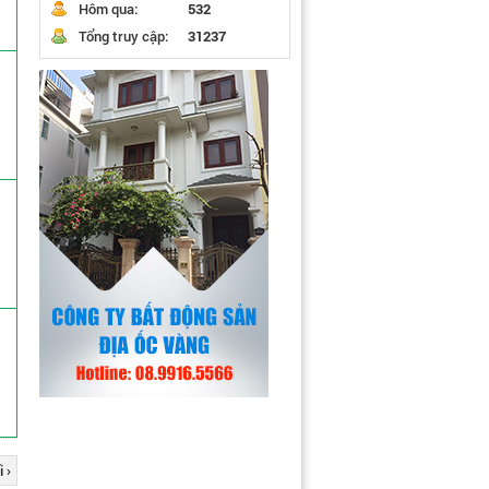
Hôm qua:
532
Tổng truy cập:
31237
 ›