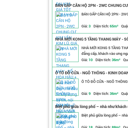
BÁN GẤP CĂN HỘ 2PN - 2WC CHUNG CƯ 
BÁN GẤP CĂN HỘ 2PN - 2WC
Giá:
3
Diện tích:
65m²
Quậ
NHÀ MỚI KONG 5 TẦNG THANG MÁY - SỔ HO
khách vào ưng ngay.
NHÀ MỚI KONG 5 TẦNG THANG MÁY - SỔ HOA HẬU.+ Nhà mới đẹp chủ đâu tư xâ
đẳng cấp, khách vào ưng ng
Giá:
10
Diện tích:
36m²
Qu
Ô TÔ ĐỖ CỬA - NGÕ THÔNG - KINH DOA
Giá:
9
Diện tích:
36m²
Quậ
Biệt phủ giữa lòng phố – nhà như khách 
Biệt phủ giữa lòng phố – nh
Giá:
18
Diện tích:
88m²
Qu