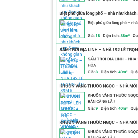
Biệt phủ giữa lòng phố – nhà như khách 
Biệt phủ giữa lòng phố – nh
Giá:
18
Diện tích:
88m²
Qu
SẤM TRỜI ĐỊA LINH – NHÀ 192 LÊ TRỌ
SẤM TRỜI ĐỊA LINH – NHÀ 
HỎA
Giá:
8
Diện tích:
40m²
Quậ
KHUÔN VÀNG THƯỚC NGỌC – NHÀ MỚI 
CÀNG LÃI!
KHUÔN VÀNG THƯỚC NGỌC 
BÁN CÀNG LÃI!
Giá:
9
Diện tích:
40m²
Quậ
KHUÔN VÀNG THƯỚC NGỌC – NHÀ MỚI 
CÀNG LÃI!
KHUÔN VÀNG THƯỚC NGỌC 
BÁN CÀNG LÃI!