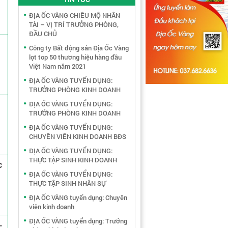
ĐỊA ỐC VÀNG CHIÊU MỘ NHÂN
TÀI – VỊ TRÍ TRƯỞNG PHÒNG,
ĐẦU CHỦ
Công ty Bất động sản Địa Ốc Vàng
lọt top 50 thương hiệu hàng đầu
Việt Nam năm 2021
ĐỊA ỐC VÀNG TUYỂN DỤNG:
TRƯỞNG PHÒNG KINH DOANH
ĐỊA ỐC VÀNG TUYỂN DỤNG:
TRƯỞNG PHÒNG KINH DOANH
ĐỊA ỐC VÀNG TUYỂN DỤNG:
CHUYÊN VIÊN KINH DOANH BĐS
ĐỊA ỐC VÀNG TUYỂN DỤNG:
THỰC TẬP SINH KINH DOANH
C
ĐỊA ỐC VÀNG TUYỂN DỤNG:
THỰC TẬP SINH NHÂN SỰ
ĐỊA ỐC VÀNG tuyển dụng: Chuyên
viên kinh doanh
ĐỊA ỐC VÀNG tuyển dụng: Trưởng
-