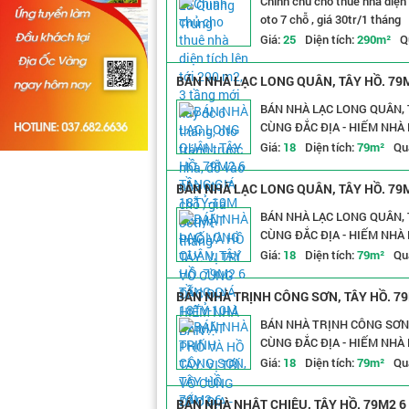
Chính chủ cho thuê nhà diện 
oto 7 chỗ , giá 30tr/1 tháng
Giá:
25
Diện tích:
290m²
Q
BÁN NHÀ LẠC LONG QUÂN, TÂY HỒ. 79M
ĐỊA - HIẾM NHÀ BÁN .
BÁN NHÀ LẠC LONG QUÂN, T
CÙNG ĐẮC ĐỊA - HIẾM NHÀ 
Giá:
18
Diện tích:
79m²
Qu
BÁN NHÀ LẠC LONG QUÂN, TÂY HỒ. 79M
ĐỊA - HIẾM NHÀ BÁN .
BÁN NHÀ LẠC LONG QUÂN, T
CÙNG ĐẮC ĐỊA - HIẾM NHÀ 
Giá:
18
Diện tích:
79m²
Qu
BÁN NHÀ TRỊNH CÔNG SƠN, TÂY HỒ. 79
ĐỊA - HIẾM NHÀ BÁN .
BÁN NHÀ TRỊNH CÔNG SƠN, 
CÙNG ĐẮC ĐỊA - HIẾM NHÀ 
Giá:
18
Diện tích:
79m²
Qu
BÁN NHÀ NHẬT CHIÊU, TÂY HỒ. 79M2 6 