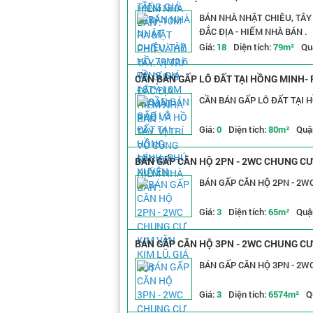
HIẾM NHÀ BÁN .
BÁN NHÀ NHẬT CHIÊU, TÂY 
ĐẮC ĐỊA - HIẾM NHÀ BÁN .
Giá:
18
Diện tích:
79m²
Qu
CẦN BÁN GẤP LÔ ĐẤT TẠI HỒNG MINH-
CẦN BÁN GẤP LÔ ĐẤT TẠI 
Giá:
0
Diện tích:
80m²
Quậ
BÁN GẤP CĂN HỘ 2PN - 2WC CHUNG CƯ 
BÁN GẤP CĂN HỘ 2PN - 2WC
Giá:
3
Diện tích:
65m²
Quậ
BÁN GẤP CĂN HỘ 3PN - 2WC CHUNG CƯ Đ
BÁN GẤP CĂN HỘ 3PN - 2WC
Giá:
3
Diện tích:
6574m²
Q