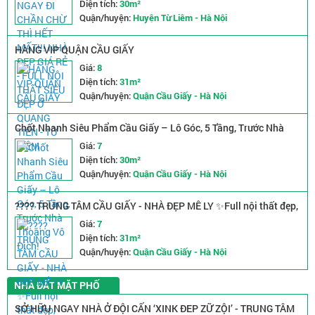
Diện tích:
30m²
Quận/huyện:
Huyện Từ Liêm - Hà Nội
HÀNG VIP QUẬN CẦU GIẤY
Giá:
8
Diện tích:
31m²
Quận/huyện:
Quận Cầu Giấy - Hà Nội
Chốt Nhanh Siêu Phẩm Cầu Giấy – Lô Góc, 5 Tầng, Trước Nhà
Thoáng Vô Địch!
Giá:
7
Diện tích:
30m²
Quận/huyện:
Quận Cầu Giấy - Hà Nội
???? TRUNG TÂM CẦU GIẤY - NHÀ ĐẸP MÊ LY ✨Full nội thất đẹp,
chỉ việc xách vali về ở!
Giá:
7
Diện tích:
31m²
Quận/huyện:
Quận Cầu Giấy - Hà Nội
NHÀ ĐẤT MẶT PHỐ
SỞ HỮU NGAY NHÀ Ở ĐỘI CẤN ‘XINK ĐEP ZỮ ZỘI’ - TRUNG TÂM