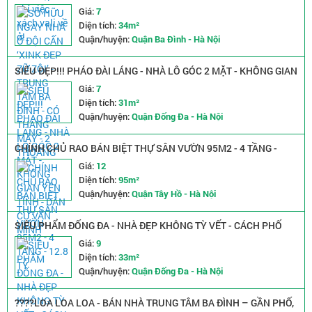
BA ĐÌNH - CÓ THANG MÁY - 2 THOÁNG
Giá:
7
Diện tích:
34m²
Quận/huyện:
Quận Ba Đình - Hà Nội
SIÊU ĐẸP!!! PHÁO ĐÀI LÁNG - NHÀ LÔ GÓC 2 MẶT - KHÔNG GIAN
YÊN TĨNH - DÂN CƯ VĂN MINH
Giá:
7
Diện tích:
31m²
Quận/huyện:
Quận Đống Đa - Hà Nội
CHÍNH CHỦ RAO BÁN BIỆT THỰ SÂN VƯỜN 95M2 - 4 TẦNG -
12.8 TỶ
Giá:
12
Diện tích:
95m²
Quận/huyện:
Quận Tây Hồ - Hà Nội
SIÊU PHẨM ĐỐNG ĐA - NHÀ ĐẸP KHÔNG TỲ VẾT - CÁCH PHỐ
50M - 4 TẦNG THANG MÁY XỊN SÒ - CHỦ TẶNG FULL NỘI THẤT.
Giá:
9
Diện tích:
33m²
Quận/huyện:
Quận Đống Đa - Hà Nội
????LOA LOA LOA - BÁN NHÀ TRUNG TÂM BA ĐÌNH – GẦN PHỐ,