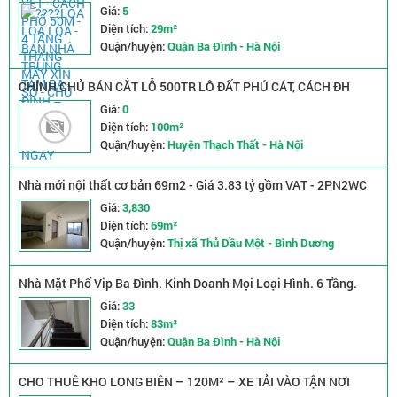
NHÀ ĐẸP Ở NGAY
Giá:
5
Diện tích:
29m²
Quận/huyện:
Quận Ba Đình - Hà Nội
CHÍNH CHỦ BÁN CẮT LỖ 500TR LÔ ĐẤT PHÚ CÁT, CÁCH ĐH
QUỐC GIA 1KM
Giá:
0
Diện tích:
100m²
Quận/huyện:
Huyện Thạch Thất - Hà Nội
Nhà mới nội thất cơ bản 69m2 - Giá 3.83 tỷ gồm VAT - 2PN2WC
The Glory
Giá:
3,830
Diện tích:
69m²
Quận/huyện:
Thị xã Thủ Dầu Một - Bình Dương
Nhà Mặt Phố Vip Ba Đình. Kinh Doanh Mọi Loại Hình. 6 Tầng.
diện tích 83m2. Mặt tiền 5m. Giá 33,5 tỷ
Giá:
33
Diện tích:
83m²
Quận/huyện:
Quận Ba Đình - Hà Nội
CHO THUÊ KHO LONG BIÊN – 120M² – XE TẢI VÀO TẬN NƠI