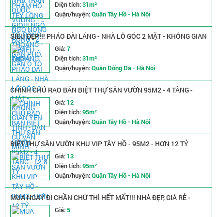
Diện tích:
31m²
Quận/huyện:
Quận Tây Hồ - Hà Nội
SIÊU ĐẸP!!! PHÁO ĐÀI LÁNG - NHÀ LÔ GÓC 2 MẶT - KHÔNG GIAN
YÊN TĨNH - DÂN CƯ VĂN MINH
Giá:
7
Diện tích:
31m²
Quận/huyện:
Quận Đống Đa - Hà Nội
CHÍNH CHỦ RAO BÁN BIỆT THỰ SÂN VƯỜN 95M2 - 4 TẦNG -
12.8 TỶ
Giá:
12
Diện tích:
95m²
Quận/huyện:
Quận Tây Hồ - Hà Nội
BIỆT THỰ SÂN VƯỜN KHU VIP TÂY HỒ - 95M2 - HƠN 12 TỶ
Giá:
13
Diện tích:
95m²
Quận/huyện:
Quận Tây Hồ - Hà Nội
MUA NGAY ĐI CHẦN CHỪ THÌ HẾT MẤT!!! NHÀ ĐẸP, GIÁ RẺ -
FULL NỘI THẤT SIÊU ĐẸP Ở QUANG TIẾN - TỪ LIÊM
Giá:
5