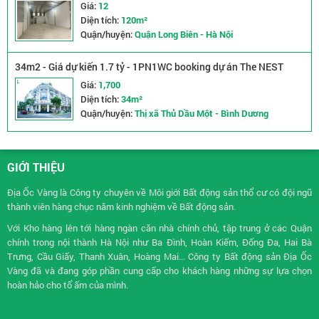
Giá:
12
Diện tích:
120m²
Quận/huyện:
Quận Long Biên - Hà Nội
34m2 - Giá dự kiến 1.7 tỷ - 1PN1WC booking dự án The NEST
Midori Park
Giá:
1,700
Diện tích:
34m²
Quận/huyện:
Thị xã Thủ Dầu Một - Bình Dương
GIỚI THIỆU
Địa Ốc Vàng là Công ty chuyên về
Môi giới Bất động sản
thổ cư có đội ngũ
thành viên hàng chục năm kinh nghiệm về Bất động sản.
Với Kho hàng lên tới hàng ngàn căn nhà chính chủ, tập trung ở các Quận
chính trong nội thành Hà Nội như Ba Đình, Hoàn Kiếm, Đống Đa, Hai Bà
Trưng, Cầu Giấy, Thanh Xuân, Hoàng Mai... Công ty Bất động sản Địa Ốc
Vàng đã và đang góp phần cung cấp cho khách hàng những sự lựa chọn
hoàn hảo cho tổ ấm của mình.