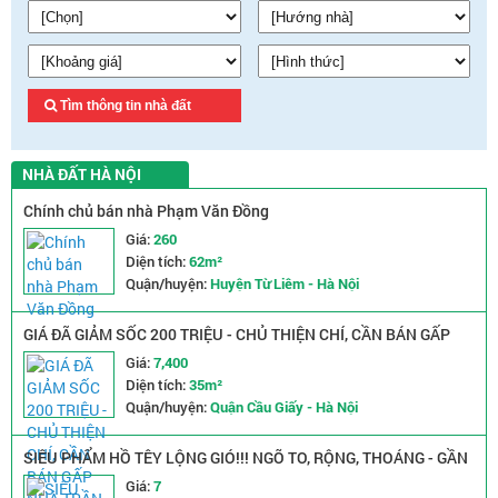
Tìm thông tin nhà đất
NHÀ ĐẤT HÀ NỘI
Chính chủ bán nhà Phạm Văn Đồng
Giá:
260
Diện tích:
62m²
Quận/huyện:
Huyện Từ Liêm - Hà Nội
GIÁ ĐÃ GIẢM SỐC 200 TRIỆU - CHỦ THIỆN CHÍ, CẦN BÁN GẤP
NHÀ TRẦN QUỐC VƯỢNG - NGÕ NÔNG RỘNG - 2 MẶT THOÁNG
Giá:
7,400
Diện tích:
35m²
Quận/huyện:
Quận Cầu Giấy - Hà Nội
SIÊU PHẨM HỒ TÊY LỘNG GIÓ!!! NGÕ TO, RỘNG, THOÁNG - GẦN
PHỐ, GẦN Ô TÔ
Giá:
7