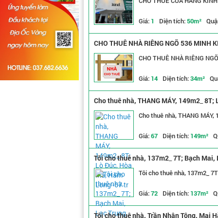
CHO THUÊ CỬA HÀNG KINH 
Giá:
1
Diện tích:
50m²
Quậ
CHO THUÊ NHÀ RIÊNG NGÕ 536 MINH KH
CHO THUÊ NHÀ RIÊNG NGÕ 
Giá:
14
Diện tích:
34m²
Qu
Cho thuê nhà, THANG MÁY, 149m2_ 8T; L
Cho thuê nhà, THANG MÁY, 1
Giá:
67
Diện tích:
149m²
Q
Tôi cho thuê nhà, 137m2_ 7T; Bạch Mai, L
Tôi cho thuê nhà, 137m2_ 7T;
Giá:
72
Diện tích:
137m²
Q
Tôi cho thuê nhà, Trần Nhân Tông, Mai H