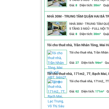
Giá:
8
Diện tích:
30m²
Quậ
NHÀ 30M - TRUNG TÂM QUẬN HAI BÀ TR
3 NGỦ - FULL NỘI THẤT ĐẸP LONG LANH.
NHÀ 30M - TRUNG TÂM QUẬ
5 TẦNG 3 NGỦ - FULL NỘI T
Giá:
8
Diện tích:
30m²
Quậ
Tôi cho thuê nhà, Trần Nhân Tông, Mai H
Tôi cho thuê nhà, Trần Nhân
Giá:
27
Diện tích:
94m²
Qu
Tôi cho thuê nhà, 171m2_ 7T; Bạch Mai, L
Tôi cho thuê nhà, 171m2_ 7T;
Giá:
62
Diện tích:
171m²
Q