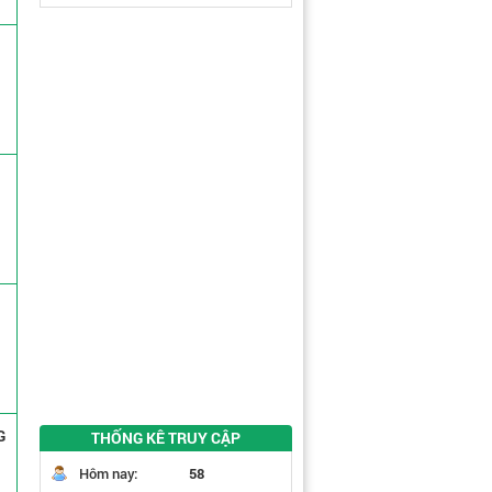
G
THỐNG KÊ TRUY CẬP
Hôm nay:
58