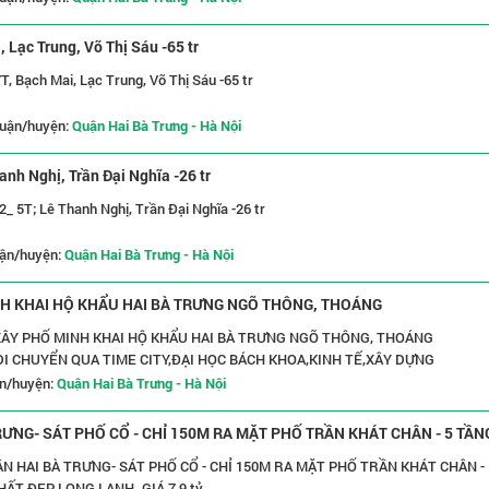
 Lạc Trung, Võ Thị Sáu -65 tr
, Bạch Mai, Lạc Trung, Võ Thị Sáu -65 tr
uận/huyện:
Quận Hai Bà Trưng - Hà Nội
nh Nghị, Trần Đại Nghĩa -26 tr
_ 5T; Lê Thanh Nghị, Trần Đại Nghĩa -26 tr
ận/huyện:
Quận Hai Bà Trưng - Hà Nội
INH KHAI HỘ KHẨU HAI BÀ TRƯNG NGÕ THÔNG, THOÁNG
QUA TIME CITY,ĐẠI HỌC BÁCH KHOA,KINH TẾ,XÂY DỰNG
DI CHUYỂN QUA TIME CITY,ĐẠI HỌC BÁCH KHOA,KINH TẾ,XÂY DỰNG
n/huyện:
Quận Hai Bà Trưng - Hà Nội
ƯNG- SÁT PHỐ CỔ - CHỈ 150M RA MẶT PHỐ TRẦN KHÁT CHÂN - 5 TẦN
 GIÁ 7,9 tỷ
N HAI BÀ TRƯNG- SÁT PHỐ CỔ - CHỈ 150M RA MẶT PHỐ TRẦN KHÁT CHÂN -
HẤT ĐẸP LONG LANH. GIÁ 7,9 tỷ