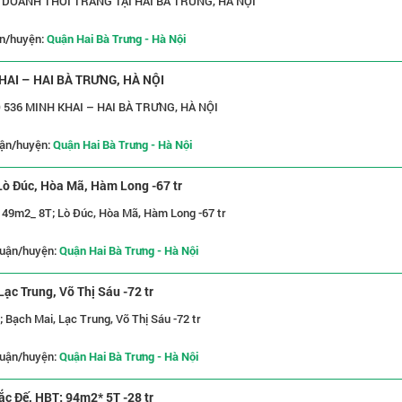
DOANH THỜI TRANG TẠI HAI BÀ TRƯNG, HÀ NỘI
n/huyện:
Quận Hai Bà Trưng - Hà Nội
AI – HAI BÀ TRƯNG, HÀ NỘI
536 MINH KHAI – HAI BÀ TRƯNG, HÀ NỘI
ận/huyện:
Quận Hai Bà Trưng - Hà Nội
ò Đúc, Hòa Mã, Hàm Long -67 tr
49m2_ 8T; Lò Đúc, Hòa Mã, Hàm Long -67 tr
uận/huyện:
Quận Hai Bà Trưng - Hà Nội
ạc Trung, Võ Thị Sáu -72 tr
 Bạch Mai, Lạc Trung, Võ Thị Sáu -72 tr
uận/huyện:
Quận Hai Bà Trưng - Hà Nội
ắc Đế, HBT; 94m2* 5T -28 tr