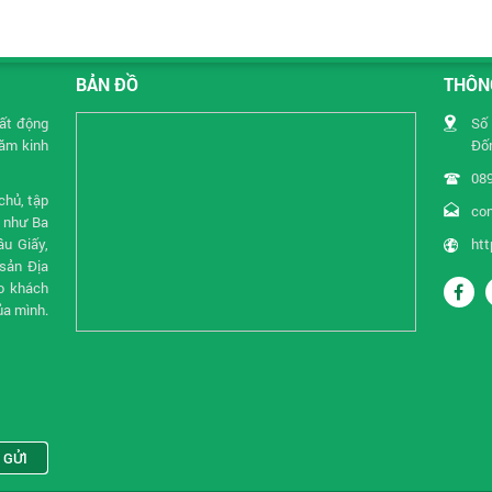
BẢN ĐỒ
THÔNG
Bất động
Số 
năm kinh
Đốn
08
chủ, tập
co
i như Ba
u Giấy,
htt
sản Địa
o khách
ủa mình.