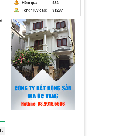
Hôm qua:
532
Tổng truy cập:
31237
G
 ›