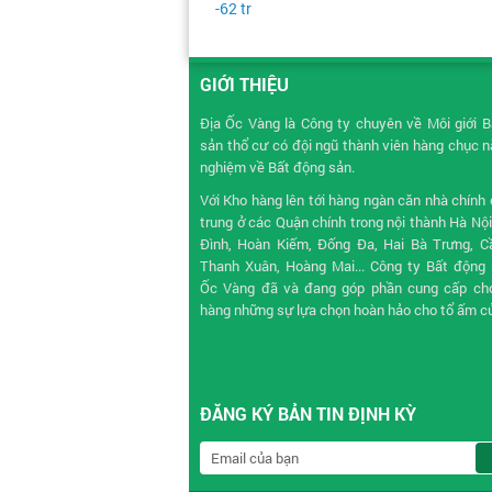
GIỚI THIỆU
Địa Ốc Vàng là Công ty chuyên về
Môi giới 
sản
thổ cư có đội ngũ thành viên hàng chục 
nghiệm về Bất động sản.
Với Kho hàng lên tới hàng ngàn căn nhà chính 
trung ở các Quận chính trong nội thành Hà Nộ
Đình, Hoàn Kiếm, Đống Đa, Hai Bà Trưng, Cầ
Thanh Xuân, Hoàng Mai... Công ty Bất động 
Ốc Vàng đã và đang góp phần cung cấp ch
hàng những sự lựa chọn hoàn hảo cho tổ ấm c
ĐĂNG KÝ BẢN TIN ĐỊNH KỲ