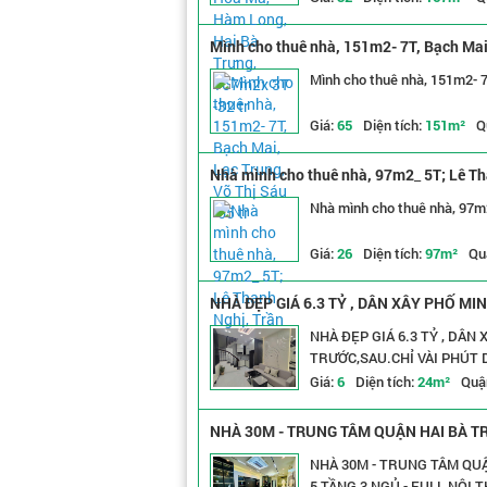
Mình cho thuê nhà, 151m2- 7T, Bạch Mai,
Mình cho thuê nhà, 151m2- 7T
Giá:
65
Diện tích:
151m²
Q
Nhà mình cho thuê nhà, 97m2_ 5T; Lê Tha
Nhà mình cho thuê nhà, 97m2
Giá:
26
Diện tích:
97m²
Qu
NHÀ ĐẸP GIÁ 6.3 TỶ , DÂN XÂY PHỐ M
TRƯỚC,SAU.CHỈ VÀI PHÚT DI CHUYỂN 
NHÀ ĐẸP GIÁ 6.3 TỶ , DÂN XÂY PHỐ MINH KHAI HỘ KHẨU HAI BÀ TRƯNG NGÕ THÔNG, THOÁNG
TRƯỚC,SAU.CHỈ VÀI PHÚT 
Giá:
6
Diện tích:
24m²
Quậ
NHÀ 30M - TRUNG TÂM QUẬN HAI BÀ TR
3 NGỦ - FULL NỘI THẤT ĐẸP LONG LANH.
NHÀ 30M - TRUNG TÂM QUẬ
5 TẦNG 3 NGỦ - FULL NỘI T