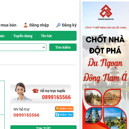
i mua bán
Đăng nhập
Đăng ký
hác
Tuyển dụng
Tin tức
0899165566
NV hỗ trợ
0899165566
TIN TỨC