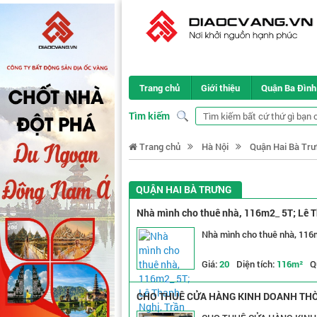
Trang chủ
Giới thiệu
Quận Ba Đình
Tìm kiếm
Trang chủ
Hà Nội
Quận Hai Bà Tr
QUẬN HAI BÀ TRƯNG
Nhà mình cho thuê nhà, 116m2_ 5T; Lê Th
Nhà mình cho thuê nhà, 116m
Giá:
20
Diện tích:
116m²
Q
CHO THUÊ CỬA HÀNG KINH DOANH THỜI