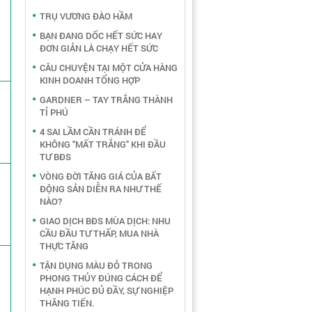
TRỤ VƯƠNG ĐÀO HẦM
BẠN ĐANG DỐC HẾT SỨC HAY
ĐƠN GIẢN LÀ CHẠY HẾT SỨC
CÂU CHUYỆN TẠI MỘT CỬA HÀNG
KINH DOANH TỔNG HỢP
GARDNER – TAY TRẮNG THÀNH
TỈ PHÚ
4 SAI LẦM CẦN TRÁNH ĐỂ
KHÔNG "MẤT TRẮNG" KHI ĐẦU
TƯ BĐS
VÒNG ĐỜI TĂNG GIÁ CỦA BẤT
ĐỘNG SẢN DIỄN RA NHƯ THẾ
NÀO?
GIAO DỊCH BĐS MÙA DỊCH: NHU
CẦU ĐẦU TƯ THẤP, MUA NHÀ
THỰC TĂNG
TẬN DỤNG MÀU ĐỎ TRONG
PHONG THỦY ĐÚNG CÁCH ĐỂ
HẠNH PHÚC ĐỦ ĐẦY, SỰ NGHIỆP
THĂNG TIẾN.