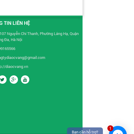
 TIN LIÊN HỆ
107 Nguyễn Chí Thanh, Phường Láng Hạ, Quận
g Đa, Hà Nội
99165566
ngtydiaocvang@gmail.com
p://diaocvang.vn
1
Bạn cần hỗ trợ?