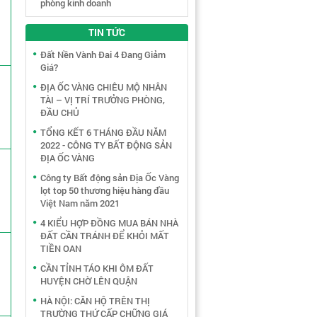
phòng kinh doanh
TIN TỨC
Đất Nền Vành Đai 4 Đang Giảm
Giá?
ĐỊA ỐC VÀNG CHIÊU MỘ NHÂN
TÀI – VỊ TRÍ TRƯỞNG PHÒNG,
ĐẦU CHỦ
TỔNG KẾT 6 THÁNG ĐẦU NĂM
2022 - CÔNG TY BẤT ĐỘNG SẢN
ĐỊA ỐC VÀNG
Công ty Bất động sản Địa Ốc Vàng
lọt top 50 thương hiệu hàng đầu
Việt Nam năm 2021
4 KIỂU HỢP ĐỒNG MUA BÁN NHÀ
ĐẤT CẦN TRÁNH ĐỂ KHỎI MẤT
TIỀN OAN
CẦN TỈNH TÁO KHI ÔM ĐẤT
HUYỆN CHỜ LÊN QUẬN
HÀ NỘI: CĂN HỘ TRÊN THỊ
TRƯỜNG THỨ CẤP CHỮNG GIÁ