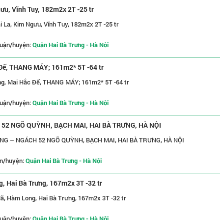
ưu, Vĩnh Tuy, 182m2x 2T -25 tr
i La, Kim Ngưu, Vĩnh Tuy, 182m2x 2T -25 tr
uận/huyện:
Quận Hai Bà Trưng - Hà Nội
 Đế, THANG MÁY; 161m2* 5T -64 tr
ng, Mai Hắc Đế, THANG MÁY; 161m2* 5T -64 tr
uận/huyện:
Quận Hai Bà Trưng - Hà Nội
52 NGÕ QUỲNH, BẠCH MAI, HAI BÀ TRƯNG, HÀ NỘI
NG – NGÁCH 52 NGÕ QUỲNH, BẠCH MAI, HAI BÀ TRƯNG, HÀ NỘI
n/huyện:
Quận Hai Bà Trưng - Hà Nội
, Hai Bà Trưng, 167m2x 3T -32 tr
ã, Hàm Long, Hai Bà Trưng, 167m2x 3T -32 tr
uận/huyện:
Quận Hai Bà Trưng - Hà Nội