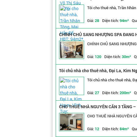
Tôi cho thuê nhà, Trần Nhân
Giá:
28
Diện tích:
94m²
Qu
CHÍNH CHỦ SANG NHƯỢNG SPA ĐANG HO
CHÍNH CHỦ SANG NHƯỢNG 
Giá:
120
Diện tích:
30m²
Q
Tôi chủ nhà cho thuê nhà, Đại La, Kim Ng
Tôi chủ nhà cho thuê nhà, Đạ
Giá:
27
Diện tích:
200m²
Q
CHO THUÊ NHÀ NGUYÊN CĂN 3 TẦNG – F
CHO THUÊ NHÀ NGUYÊN CĂN
Giá:
12
Diện tích:
84m²
Qu