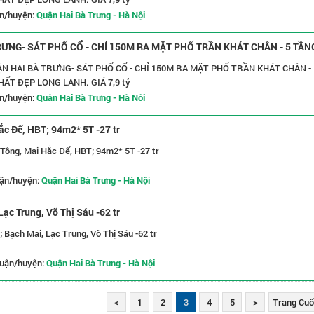
n/huyện:
Quận Hai Bà Trưng - Hà Nội
ƯNG- SÁT PHỐ CỔ - CHỈ 150M RA MẶT PHỐ TRẦN KHÁT CHÂN - 5 TẦN
 GIÁ 7,9 tỷ
N HAI BÀ TRƯNG- SÁT PHỐ CỔ - CHỈ 150M RA MẶT PHỐ TRẦN KHÁT CHÂN -
HẤT ĐẸP LONG LANH. GIÁ 7,9 tỷ
n/huyện:
Quận Hai Bà Trưng - Hà Nội
ắc Đế, HBT; 94m2* 5T -27 tr
 Tông, Mai Hắc Đế, HBT; 94m2* 5T -27 tr
ận/huyện:
Quận Hai Bà Trưng - Hà Nội
ạc Trung, Võ Thị Sáu -62 tr
 Bạch Mai, Lạc Trung, Võ Thị Sáu -62 tr
uận/huyện:
Quận Hai Bà Trưng - Hà Nội
<
1
2
3
4
5
>
Trang Cuối