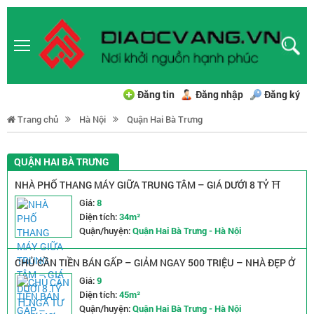
Đăng tin
Đăng nhập
Đăng ký
Trang chủ
Hà Nội
Quận Hai Bà Trưng
QUẬN HAI BÀ TRƯNG
NHÀ PHỐ THANG MÁY GIỮA TRUNG TÂM – GIÁ DƯỚI 8 TỶ ⛩️
NGÃ TƯ CHỢ MƠ – TRƯƠNG ĐỊNH – BẠCH MAI
Giá:
8
Diện tích:
34m²
Quận/huyện:
Quận Hai Bà Trưng - Hà Nội
CHỦ CẦN TIỀN BÁN GẤP – GIẢM NGAY 500 TRIỆU – NHÀ ĐẸP Ở
LUÔN –MINH KHAI, 5 NGỦ, 45M2 – GIÁ 8.5 TỶ
Giá:
9
Diện tích:
45m²
Quận/huyện:
Quận Hai Bà Trưng - Hà Nội