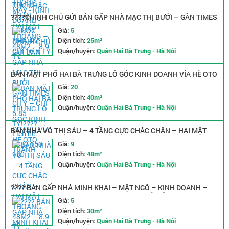
????CHÍNH CHỦ GỬI BÁN GẤP NHÀ MẠC THỊ BƯỞI – GẦN TIMES
CITY – CHỈ 5.85 TỶ!???? Liên hệ: 0383 150 180
Giá:
5
Diện tích:
25m²
Quận/huyện:
Quận Hai Bà Trưng - Hà Nội
BÁN MẶT PHỐ HAI BÀ TRƯNG LÔ GÓC KINH DOANH VỈA HÈ OTO
TRÁNH
Giá:
20
Diện tích:
40m²
Quận/huyện:
Quận Hai Bà Trưng - Hà Nội
BÁN NHÀ VÕ THỊ SÁU – 4 TẦNG CỰC CHẮC CHẮN – HAI MẶT
THOÁNG – 48M2 – 8.9 TỶ
Giá:
9
Diện tích:
48m²
Quận/huyện:
Quận Hai Bà Trưng - Hà Nội
???? BÁN GẤP NHÀ MINH KHAI – MẶT NGÕ – KINH DOANH –
30m² – 3 TẦNG – NHỈNH 5 TỶ – ÔTÔ 29 CHỖ ĐỖ CÁCH VÀI
Giá:
5
BƯỚc
Diện tích:
30m²
Quận/huyện:
Quận Hai Bà Trưng - Hà Nội