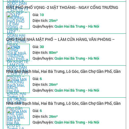
MẶT PHỐ PHỐ VỌNG -2 MẶT THOÁNG - NGAY CỔNG TRƯỜNG
ĐH KINH TẾ QUỐC DÂN – CHỈ 10 TỶ
Giá:
10
Diện tích:
25m²
Quận/huyện:
Quận Hai Bà Trưng - Hà Nội
CHO THUÊ NHÀ MẶT PHỐ – LÀM CỬA HÀNG, VĂN PHÒNG –
PHƯỜNG BÁCH KHOA, HAI BÀ TRƯNG
Giá:
30
Diện tích:
80m²
Quận/huyện:
Quận Hai Bà Trưng - Hà Nội
Nhà Mới Bạch Mai, Hai Bà Trưng, Lô Góc, Gần Chợ Gần Phố, Gần
Bãi Gửi OTO DT 26m2 Giá 5.5 Tỷ
Giá:
6
Diện tích:
26m²
Quận/huyện:
Quận Hai Bà Trưng - Hà Nội
Nhà Mới Bạch Mai, Hai Bà Trưng, Lô Góc, Gần Chợ Gần Phố, Gần
Bãi Gửi OTO DT 26m2 Giá 5.5 Tỷ
Giá:
6
Diện tích:
26m²
Quận/huyện:
Quận Hai Bà Trưng - Hà Nội