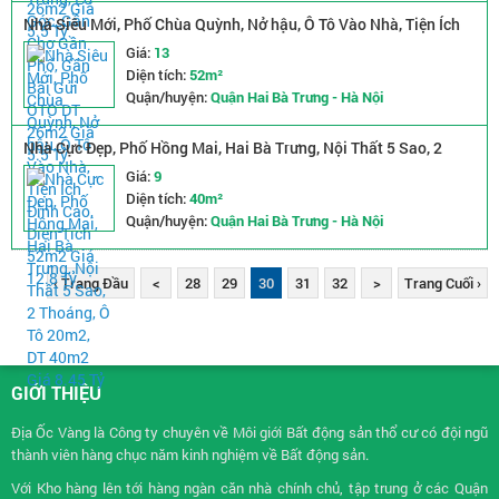
Nhà Siêu Mới, Phố Chùa Quỳnh, Nở hậu, Ô Tô Vào Nhà, Tiện Ích
Đỉnh Cao, Diện Tích 52m2 Giá 12.8 Tỷ
Giá:
13
Diện tích:
52m²
Quận/huyện:
Quận Hai Bà Trưng - Hà Nội
Nhà Cực Đẹp, Phố Hồng Mai, Hai Bà Trưng, Nội Thất 5 Sao, 2
Thoáng, Ô Tô 20m2, DT 40m2 Giá 8.45 Tỷ
Giá:
9
Diện tích:
40m²
Quận/huyện:
Quận Hai Bà Trưng - Hà Nội
‹ Trang Đầu
<
28
29
30
31
32
>
Trang Cuối ›
GIỚI THIỆU
Địa Ốc Vàng là Công ty chuyên về
Môi giới Bất động sản
thổ cư có đội ngũ
thành viên hàng chục năm kinh nghiệm về Bất động sản.
Với Kho hàng lên tới hàng ngàn căn nhà chính chủ, tập trung ở các Quận