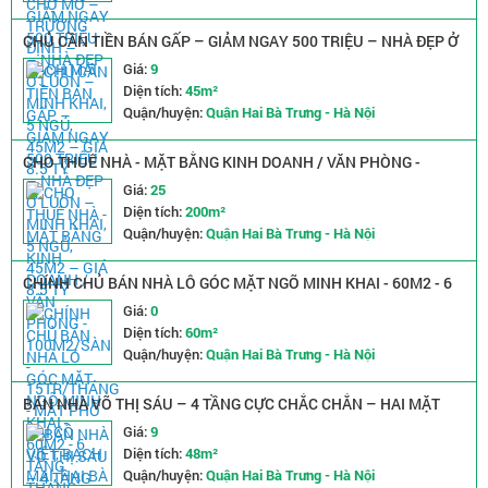
CHỦ CẦN TIỀN BÁN GẤP – GIẢM NGAY 500 TRIỆU – NHÀ ĐẸP Ở
LUÔN –MINH KHAI, 5 NGỦ, 45M2 – GIÁ 8.5 TỶ
Giá:
9
Diện tích:
45m²
Quận/huyện:
Quận Hai Bà Trưng - Hà Nội
CHO THUÊ NHÀ - MẶT BẰNG KINH DOANH / VĂN PHÒNG -
100M2/SÀN - 15TR/THÁNG - MẶT PHỐ ĐẠI CỒ VIỆT, BẠCH MAI,
Giá:
25
HAI BÀ TRƯNG
Diện tích:
200m²
Quận/huyện:
Quận Hai Bà Trưng - Hà Nội
CHÍNH CHỦ BÁN NHÀ LÔ GÓC MẶT NGÕ MINH KHAI - 60M2 - 6
TẦNG THANG MÁY - KINH DOANH - TRƯỚC NHÀ 4M CHỈ 16.X TỶ
Giá:
0
Diện tích:
60m²
Quận/huyện:
Quận Hai Bà Trưng - Hà Nội
BÁN NHÀ VÕ THỊ SÁU – 4 TẦNG CỰC CHẮC CHẮN – HAI MẶT
THOÁNG – 48M2 – 8.9 TỶ
Giá:
9
Diện tích:
48m²
Quận/huyện:
Quận Hai Bà Trưng - Hà Nội