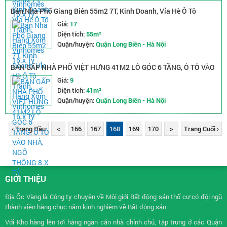
Bán Nhà Phố Giang Biên 55m2 7T, Kinh Doanh, Vỉa Hè Ô Tô
Tránh, Hàng Xóm Vinhomes 16.x Tỷ
Giá:
17
Diện tích:
55m²
Quận/huyện:
Quận Long Biên - Hà Nội
BÁN GẤP NHÀ PHỐ VIỆT HƯNG 41M2 LÔ GÓC 6 TẦNG, Ô TÔ VÀO
NHÀ, NGÕ THÔNG 8.X TỶ
Giá:
9
Diện tích:
41m²
Quận/huyện:
Quận Long Biên - Hà Nội
‹ Trang Đầu
<
166
167
168
169
170
>
Trang Cuối ›
GIỚI THIỆU
Địa Ốc Vàng là Công ty chuyên về
Môi giới Bất động sản
thổ cư có đội ngũ
thành viên hàng chục năm kinh nghiệm về Bất động sản.
Với Kho hàng lên tới hàng ngàn căn nhà chính chủ, tập trung ở các Quận