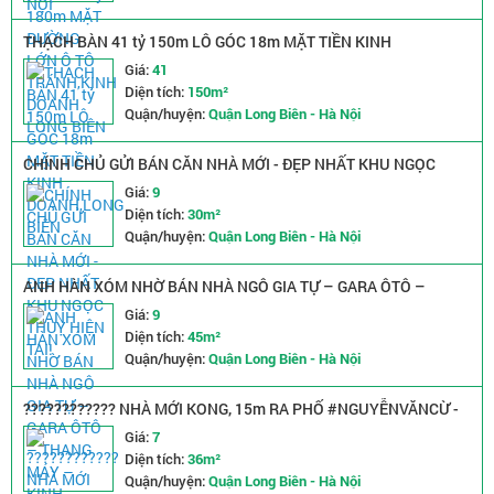
THẠCH BÀN 41 tỷ 150m LÔ GÓC 18m MẶT TIỀN KINH
DOANH,LONG BIÊN
Giá:
41
Diện tích:
150m²
Quận/huyện:
Quận Long Biên - Hà Nội
CHÍNH CHỦ GỬI BÁN CĂN NHÀ MỚI - ĐẸP NHẤT KHU NGỌC
THUỴ HIỆN TẠI!
Giá:
9
Diện tích:
30m²
Quận/huyện:
Quận Long Biên - Hà Nội
ANH HÀN XÓM NHỜ BÁN NHÀ NGÔ GIA TỰ – GARA ÔTÔ –
THANG MÁY – KINH DOANH
Giá:
9
Diện tích:
45m²
Quận/huyện:
Quận Long Biên - Hà Nội
???????????? NHÀ MỚI KONG, 15m RA PHỐ #NGUYỄNVĂNCỪ -
LONG BIÊN - Ô TÔ VÀO NHÀ - #THANGMÁY - CHÀO 9,x TỶ
Giá:
7
????????
Diện tích:
36m²
Quận/huyện:
Quận Long Biên - Hà Nội