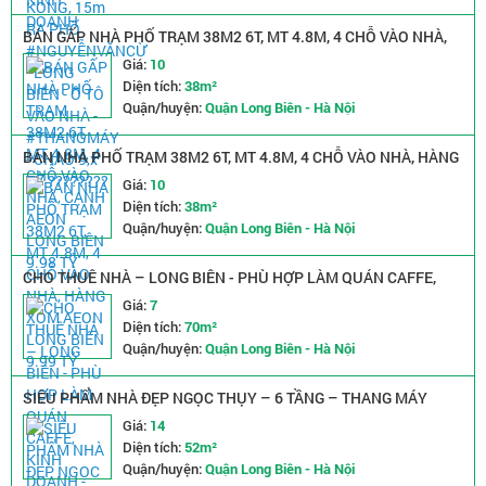
BÁN GẤP NHÀ PHỐ TRẠM 38M2 6T, MT 4.8M, 4 CHỖ VÀO NHÀ,
CẠNH AEON LONG BIÊN 9.98 TỶ
Giá:
10
Diện tích:
38m²
Quận/huyện:
Quận Long Biên - Hà Nội
BÁN NHÀ PHỐ TRẠM 38M2 6T, MT 4.8M, 4 CHỖ VÀO NHÀ, HÀNG
XÓM AEON LONG BIÊN 9.99 TỶ
Giá:
10
Diện tích:
38m²
Quận/huyện:
Quận Long Biên - Hà Nội
CHO THUÊ NHÀ – LONG BIÊN - PHÙ HỢP LÀM QUÁN CAFFE,
KINH DOANH - CÓ GÁC XÉP ĐỂ Ở - (7 triệu/tháng)
Giá:
7
Diện tích:
70m²
Quận/huyện:
Quận Long Biên - Hà Nội
SIÊU PHẨM NHÀ ĐẸP NGỌC THỤY – 6 TẦNG – THANG MÁY
NHẬP KHẨU - NỘI THẤT CAO CẤP – 13.9 TỶ
Giá:
14
Diện tích:
52m²
Quận/huyện:
Quận Long Biên - Hà Nội