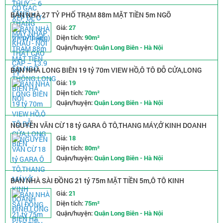
BÁN NHÀ 27 TỶ PHỐ TRẠM 88m MẶT TIỀN 5m NGÕ
THÔNG,LONG BIÊN HÀ NỘI
Giá:
27
Diện tích:
90m²
Quận/huyện:
Quận Long Biên - Hà Nội
BÁN NHÀ LONG BIÊN 19 tỷ 70m VIEW HỒ,Ô TÔ ĐỖ CỬA,LONG
BIÊN
Giá:
19
Diện tích:
70m²
Quận/huyện:
Quận Long Biên - Hà Nội
NGUYỄN VĂN CỪ 18 tỷ GARA Ô TÔ,THANG MÁY,Ở KINH DOANH
ĐỈNH,LONG BIÊN HÀ NỘI
Giá:
18
Diện tích:
80m²
Quận/huyện:
Quận Long Biên - Hà Nội
BÁN NHÀ SÀI ĐỒNG 21 tỷ 75m MẶT TIỀN 5m,Ô TÔ KINH
DOANH,LONG BIÊN
Giá:
21
Diện tích:
75m²
Quận/huyện:
Quận Long Biên - Hà Nội