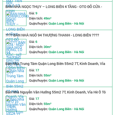
BÁN NHÀ NGỌC THỤY – LONG BIÊN 4 TẦNG - OTO ĐỖ CỬA -
NGÕ RỘNG, LO GÓC - NỞ HẬU TÀI LỘC - 8.6 TỶ
Giá:
9
Diện tích:
49m²
Quận/huyện:
Quận Long Biên - Hà Nội
???? BÁN NHÀ NGÕ 94 THƯỢNG THANH - LONG BIÊN ????
Giá:
6
Diện tích:
30m²
Quận/huyện:
Quận Long Biên - Hà Nội
Bán Nhà Trung Tâm Quận Long Biên 55m2 7T, Kinh Doanh, Vỉa
Hè Ô Tô Tránh, Hàng Xóm Vinhomes 16.x Tỷ
Giá:
17
Diện tích:
55m²
Quận/huyện:
Quận Long Biên - Hà Nội
Bán Nhà Nguyễn Văn Hưởng 55m2 7T, Kinh Doanh, Vỉa Hè Ô Tô
Tránh, Hàng Xóm Vinhomes 16.x Tỷ
Giá:
17
Diện tích:
55m²
Quận/huyện:
Quận Long Biên - Hà Nội