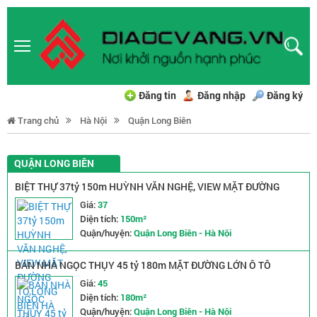
Đăng tin
Đăng nhập
Đăng ký
Trang chủ
Hà Nội
Quận Long Biên
QUẬN LONG BIÊN
BIỆT THỰ 37tỷ 150m HUỲNH VĂN NGHỆ, VIEW MẶT ĐƯỜNG
TO,LONG BIÊN HÀ NỘI
Giá:
37
Diện tích:
150m²
Quận/huyện:
Quận Long Biên - Hà Nội
BÁN NHÀ NGỌC THỤY 45 tỷ 180m MẶT ĐƯỜNG LỚN Ô TÔ
TRÁNH,KINH DOANH LONG BIÊN
Giá:
45
Diện tích:
180m²
Quận/huyện:
Quận Long Biên - Hà Nội