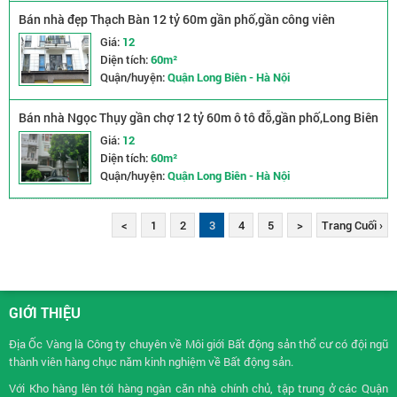
Bán nhà đẹp Thạch Bàn 12 tỷ 60m gần phố,gần công viên
Giá:
12
Diện tích:
60m²
Quận/huyện:
Quận Long Biên - Hà Nội
Bán nhà Ngọc Thụy gần chợ 12 tỷ 60m ô tô đỗ,gần phố,Long Biên
Giá:
12
Diện tích:
60m²
Quận/huyện:
Quận Long Biên - Hà Nội
<
1
2
3
4
5
>
Trang Cuối ›
GIỚI THIỆU
Địa Ốc Vàng là Công ty chuyên về
Môi giới Bất động sản
thổ cư có đội ngũ
thành viên hàng chục năm kinh nghiệm về Bất động sản.
Với Kho hàng lên tới hàng ngàn căn nhà chính chủ, tập trung ở các Quận