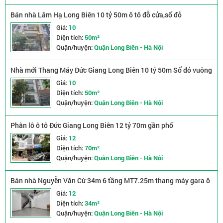
Bán nhà Lâm Hạ Long Biên 10 tỷ 50m ô tô đỗ cửa,sổ đỏ
Giá:
10
Diện tích:
50m²
Quận/huyện:
Quận Long Biên - Hà Nội
Nhà mới Thang Máy Đức Giang Long Biên 10 tỷ 50m Sổ đỏ vuông
vắn
Giá:
10
Diện tích:
50m²
Quận/huyện:
Quận Long Biên - Hà Nội
Phân lô ô tô Đức Giang Long Biên 12 tỷ 70m gần phố
Giá:
12
Diện tích:
70m²
Quận/huyện:
Quận Long Biên - Hà Nội
Bán nhà Nguyễn Văn Cừ 34m 6 tầng MT7.25m thang máy gara ô
tô nhỉnh 12 tỷ
Giá:
12
Diện tích:
34m²
Quận/huyện:
Quận Long Biên - Hà Nội