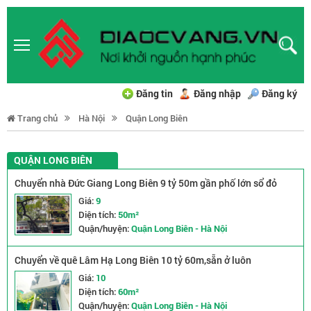
Đăng tin
Đăng nhập
Đăng ký
Trang chủ
Hà Nội
Quận Long Biên
QUẬN LONG BIÊN
Chuyển nhà Đức Giang Long Biên 9 tỷ 50m gần phố lớn sổ đỏ
vuông vắn
Giá:
9
Diện tích:
50m²
Quận/huyện:
Quận Long Biên - Hà Nội
Chuyển về quê Lâm Hạ Long Biên 10 tỷ 60m,sẵn ở luôn
Giá:
10
Diện tích:
60m²
Quận/huyện:
Quận Long Biên - Hà Nội