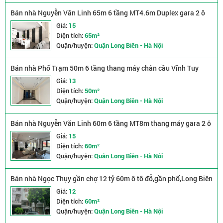
Bán nhà Nguyễn Văn Linh 65m 6 tầng MT4.6m Duplex gara 2 ô
tô nhỉnh 15 tỷ
Giá:
15
Diện tích:
65m²
Quận/huyện:
Quận Long Biên - Hà Nội
Bán nhà Phố Trạm 50m 6 tầng thang máy chân cầu Vĩnh Tuy
nhỉnh 13 tỷ
Giá:
13
Diện tích:
50m²
Quận/huyện:
Quận Long Biên - Hà Nội
Bán nhà Nguyễn Văn Linh 60m 6 tầng MT8m thang máy gara 2 ô
tô giá 15 tỷ
Giá:
15
Diện tích:
60m²
Quận/huyện:
Quận Long Biên - Hà Nội
Bán nhà Ngọc Thụy gần chợ 12 tỷ 60m ô tô đỗ,gần phố,Long Biên
Giá:
12
Diện tích:
60m²
Quận/huyện:
Quận Long Biên - Hà Nội