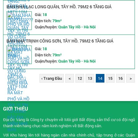
BÁN NHÀ LẠC LONG QUÂN, TÂY HỒ. 79M2 6 TẦNG GIÁ
18TỶ-10M RA MẶT PHỐ VÀ HỒ TÂY. VỊ TRÍ VÔ CÙNG ĐẮC ĐỊA -
Giá:
18
HIẾM NHÀ BÁN .
Diện tích:
79m²
Quận/huyện:
Quận Tây Hồ - Hà Nội
BÁN NHÀ TRỊNH CÔNG SƠN, TÂY HỒ. 79M2 6 TẦNG GIÁ
18TỶ-10M RA MẶT PHỐ VÀ HỒ TÂY. VỊ TRÍ VÔ CÙNG ĐẮC ĐỊA -
Giá:
18
HIẾM NHÀ BÁN .
Diện tích:
79m²
Quận/huyện:
Quận Tây Hồ - Hà Nội
‹ Trang Đầu
<
12
13
14
15
16
>
GIỚI THIỆU
Địa Ốc Vàng là Công ty chuyên về
Môi giới Bất động sản
thổ cư có đội ngũ
thành viên hàng chục năm kinh nghiệm về Bất động sản.
Với Kho hàng lên tới hàng ngàn căn nhà chính chủ, tập trung ở các Quận