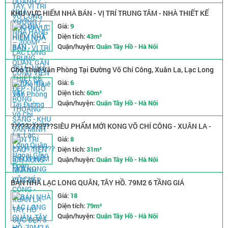
KHU VỰC HIẾM NHÀ BÁN - VỊ TRÍ TRUNG TÂM - NHÀ THIẾT KẾ
ĐẸP - NGÕ RỘNG THOÁNG SÁNG - KHU VĂN MINH DÂN TRÍ CAO
Giá:
9
- TIỆN ÍCH XUNG QUANH CỰC ĐẸP
Diện tích:
43m²
Quận/huyện:
Quận Tây Hồ - Hà Nội
Cho Thuê Văn Phòng Tại Đường Võ Chí Công, Xuân La, Lạc Long
Quân, Ngoại Giao Đoàn
Giá:
6
Diện tích:
60m²
Quận/huyện:
Quận Tây Hồ - Hà Nội
????????????SIÊU PHẨM MỚI KONG VÕ CHÍ CÔNG - XUÂN LA -
TÂY HỒ CỰC ĐẸP, 5 TẦNG, CHÀO 7,95 TỶ ????????????
Giá:
8
Diện tích:
31m²
Quận/huyện:
Quận Tây Hồ - Hà Nội
BÁN NHÀ LẠC LONG QUÂN, TÂY HỒ. 79M2 6 TẦNG GIÁ
18TỶ-10M RA MẶT PHỐ VÀ HỒ TÂY. VỊ TRÍ VÔ CÙNG ĐẮC ĐỊA -
Giá:
18
HIẾM NHÀ BÁN .
Diện tích:
79m²
Quận/huyện:
Quận Tây Hồ - Hà Nội