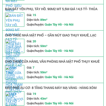
BÁN ĐẤT YÊN PHỤ, TÂY HỒ. 90M2 MT 5,5M GIÁ 14,5 TỶ- THỦA
ĐẤT SIÊU ĐẸP - MẶT TIỀN RỒNG - CÁCH Ô TÔ TRÁNH 15M
Giá:
15
Diện tích:
89m²
Quận/huyện:
Quận Tây Hồ - Hà Nội
CHO THUÊ NHÀ MẶT PHỐ – GẦN NÚT GIAO THỤY KHUÊ, LẠC
LONG QUÂN, HOÀNG HOA THÁM – TÂY HỒ – HÀ NỘI
Giá:
20
Diện tích:
50m²
Quận/huyện:
Quận Tây Hồ - Hà Nội
CHO THUÊ CỬA HÀNG, VĂN PHÒNG NHÀ MẶT PHỐ THỤY KHUÊ
– TÂY HỒ – HÀ NỘI
Giá:
7
Diện tích:
50m²
Quận/huyện:
Quận Tây Hồ - Hà Nội
MẶT PHỐ ÂU CƠ- 8 TẦNG THANG MÁY MẠ VÀNG - HÀNG XÓM
LOTTE TÂY HỒ - KINH DOANH NGÀY ĐÊM - VỊ TRÍ CỰC ĐẸP NGÃ
Giá:
19
3 LẠC LONG QUÂN ÂU CƠ
Diện tích:
43m²
Quận/huyện:
Quận Tây Hồ - Hà Nội