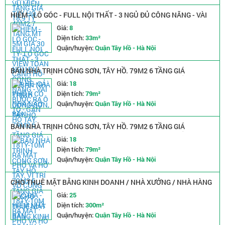
HIẾM - LÔ GÓC - FULL NỘI THẤT - 3 NGỦ ĐỦ CÔNG NĂNG - VÀI
BƯỚC RA Ô TÔ - GẦN HỒ TÂY.
Giá:
8
Diện tích:
33m²
Quận/huyện:
Quận Tây Hồ - Hà Nội
BÁN NHÀ TRỊNH CÔNG SƠN, TÂY HỒ. 79M2 6 TẦNG GIÁ
18TỶ-10M RA MẶT PHỐ VÀ HỒ TÂY. VỊ TRÍ VÔ CÙNG ĐẮC ĐỊA -
Giá:
18
HIẾM NHÀ BÁN .
Diện tích:
79m²
Quận/huyện:
Quận Tây Hồ - Hà Nội
BÁN NHÀ TRỊNH CÔNG SƠN, TÂY HỒ. 79M2 6 TẦNG GIÁ
18TỶ-10M RA MẶT PHỐ VÀ HỒ TÂY. VỊ TRÍ VÔ CÙNG ĐẮC ĐỊA -
Giá:
18
HIẾM NHÀ BÁN .
Diện tích:
79m²
Quận/huyện:
Quận Tây Hồ - Hà Nội
CHO THUÊ MẶT BẰNG KINH DOANH / NHÀ XƯỞNG / NHÀ HÀNG
– 300M² – LẠC LONG QUÂN, GẦN CÔNG VIÊN NƯỚC HỒ TÂY
Giá:
25
Diện tích:
300m²
Quận/huyện:
Quận Tây Hồ - Hà Nội