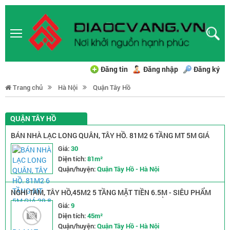
Đăng tin
Đăng nhập
Đăng ký
Trang chủ
Hà Nội
Quận Tây Hồ
QUẬN TÂY HỒ
BÁN NHÀ LẠC LONG QUÂN, TÂY HỒ. 81M2 6 TẦNG MT 5M GIÁ
29,8 TỶ- OTO TRÁNH -10 RA MẶT PHỐ- SIÊU HIẾM
Giá:
30
Diện tích:
81m²
Quận/huyện:
Quận Tây Hồ - Hà Nội
NGHI TÀM, TÂY HỒ,45M2 5 TẦNG MẶT TIỀN 6.5M - SIÊU PHẨM
NHÀ ĐẸP Ở NGAY - NGÕ THÔNG - PHÂN LÔ - ĐẲNG CẤP
Giá:
9
THƯỢNG LƯU - Ô CHỜ THANG MÁY - FULL NỘI THẤT GIÁ 8.9 TỶ
Diện tích:
45m²
Quận/huyện:
Quận Tây Hồ - Hà Nội