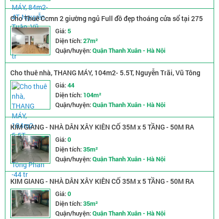
Cho Thuê Ccmn 2 giường ngủ Full đồ đẹp thoáng cửa sổ tại 275
Quan Nhân, Thanh Xuân
Giá:
5
Diện tích:
27m²
Quận/huyện:
Quận Thanh Xuân - Hà Nội
Cho thuê nhà, THANG MÁY, 104m2- 5.5T, Nguyễn Trãi, Vũ Tông
Phan -44 tr
Giá:
44
Diện tích:
104m²
Quận/huyện:
Quận Thanh Xuân - Hà Nội
KIM GIANG - NHÀ DÂN XÂY KIÊN CỐ 35M x 5 TẦNG - 50M RA
ĐƯỜNG OTO TRÁNH - HÀNG XÓM KĐT ĐẠI KIM - SÁT VÁCH ĐH
Giá:
0
THĂNG LONG - GIÁ NHỈNH 8 TỶ
Diện tích:
35m²
Quận/huyện:
Quận Thanh Xuân - Hà Nội
KIM GIANG - NHÀ DÂN XÂY KIÊN CỐ 35M x 5 TẦNG - 50M RA
ĐƯỜNG OTO TRÁNH - HÀNG XÓM KĐT ĐẠI KIM - SÁT VÁCH ĐH
Giá:
0
THĂNG LONG - GIÁ NHỈNH 8 TỶ
Diện tích:
35m²
Quận/huyện:
Quận Thanh Xuân - Hà Nội