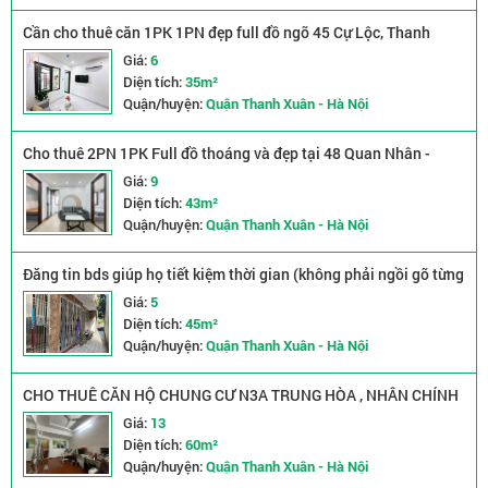
Cần cho thuê căn 1PK 1PN đẹp full đồ ngõ 45 Cự Lộc, Thanh
Xuân Ngã Tư Sở
Giá:
6
Diện tích:
35m²
Quận/huyện:
Quận Thanh Xuân - Hà Nội
Cho thuê 2PN 1PK Full đồ thoáng và đẹp tại 48 Quan Nhân -
Thanh Xuân
Giá:
9
Diện tích:
43m²
Quận/huyện:
Quận Thanh Xuân - Hà Nội
Đăng tin bds giúp họ tiết kiệm thời gian (không phải ngồi gõ từng
tin) và phủ sóng nhanh hơn đối thủ
Giá:
5
Diện tích:
45m²
Quận/huyện:
Quận Thanh Xuân - Hà Nội
CHO THUÊ CĂN HỘ CHUNG CƯ N3A TRUNG HÒA , NHÂN CHÍNH
(TẦNG 2) ,HÀ NỘI
Giá:
13
Diện tích:
60m²
Quận/huyện:
Quận Thanh Xuân - Hà Nội