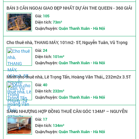
BÁN 3 CĂN NGOẠI GIAO ĐẸP NHẤT DỰ ÁN THE QUEEN - 360 GIẢI
PHÓNG, PHƯƠNG LIỆT, HÀ NỘI
Giá:
105
Diện tích:
73m²
Quận/huyện:
Quận Thanh Xuân - Hà Nội
Cho thuê nhà, THANG MÁY, 101m2- 5T, Nguyễn Tuân, Vũ Trọng
Phụng -24 tr
Giá:
24
Diện tích:
101m²
Quận/huyện:
Quận Thanh Xuân - Hà Nội
Mình cho thuê nhà, Lê Trọng Tấn, Hoàng Văn Thái,, 232m2x 3.5T
-40 tr
Giá:
40
Diện tích:
232m²
Quận/huyện:
Quận Thanh Xuân - Hà Nội
SANG NHƯỢNG HỢP ĐỒNG THUÊ CĂN GÓC 134M² – NGUYỄN
TUÂN, THANH XUÂN, HÀ NỘI
Giá:
17
Diện tích:
134m²
Quận/huyện:
Quận Thanh Xuân - Hà Nội