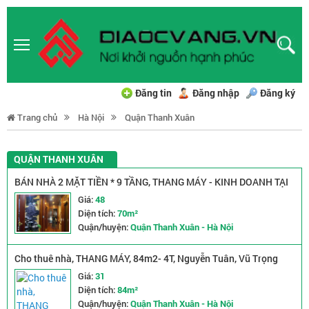
Đăng tin
Đăng nhập
Đăng ký
Trang chủ
Hà Nội
Quận Thanh Xuân
QUẬN THANH XUÂN
BÁN NHÀ 2 MẶT TIỀN * 9 TẦNG, THANG MÁY - KINH DOANH TẠI
GIÁP NHẤT - THANH XUÂN
Giá:
48
Diện tích:
70m²
Quận/huyện:
Quận Thanh Xuân - Hà Nội
Cho thuê nhà, THANG MÁY, 84m2- 4T, Nguyễn Tuân, Vũ Trọng
Phụng -31 tr
Giá:
31
Diện tích:
84m²
Quận/huyện:
Quận Thanh Xuân - Hà Nội