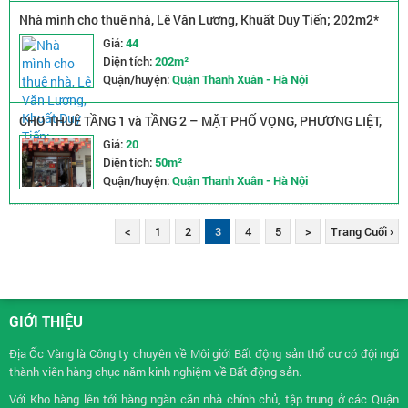
Nhà mình cho thuê nhà, Lê Văn Lương, Khuất Duy Tiến; 202m2*
2T -44 tr
Giá:
44
Diện tích:
202m²
Quận/huyện:
Quận Thanh Xuân - Hà Nội
CHO THUÊ TẦNG 1 và TẦNG 2 – MẶT PHỐ VỌNG, PHƯƠNG LIỆT,
THANH XUÂN, HÀ NỘI
Giá:
20
Diện tích:
50m²
Quận/huyện:
Quận Thanh Xuân - Hà Nội
<
1
2
3
4
5
>
Trang Cuối ›
GIỚI THIỆU
Địa Ốc Vàng là Công ty chuyên về
Môi giới Bất động sản
thổ cư có đội ngũ
thành viên hàng chục năm kinh nghiệm về Bất động sản.
Với Kho hàng lên tới hàng ngàn căn nhà chính chủ, tập trung ở các Quận