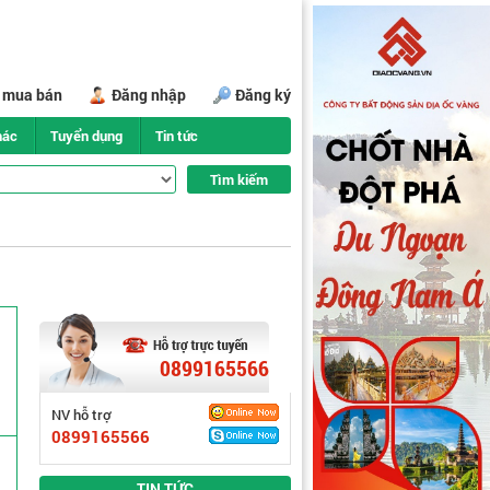
i mua bán
Đăng nhập
Đăng ký
hác
Tuyển dụng
Tin tức
0899165566
NV hỗ trợ
0899165566
TIN TỨC