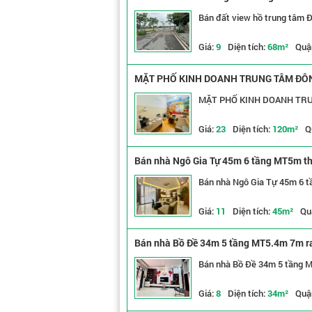
Bán đất view hồ trung tâm Đô
Giá:
9
Diện tích:
68m²
Quậ
MẶT PHỐ KINH DOANH TRUNG TÂM ĐÔNG
MẶT PHỐ KINH DOANH TRUN
Giá:
23
Diện tích:
120m²
Q
Bán nhà Ngô Gia Tự 45m 6 tầng MT5m tha
Bán nhà Ngô Gia Tự 45m 6 t
Giá:
11
Diện tích:
45m²
Qu
Bán nhà Bồ Đề 34m 5 tầng MT5.4m 7m ra 
Bán nhà Bồ Đề 34m 5 tầng MT
Giá:
8
Diện tích:
34m²
Quậ