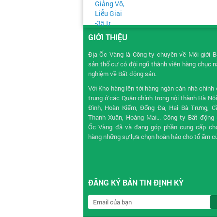
GIỚI THIỆU
Địa Ốc Vàng là Công ty chuyên về
Môi giới 
sản
thổ cư có đội ngũ thành viên hàng chục 
nghiệm về Bất động sản.
Với Kho hàng lên tới hàng ngàn căn nhà chính 
trung ở các Quận chính trong nội thành Hà Nộ
Đình, Hoàn Kiếm, Đống Đa, Hai Bà Trưng, Cầ
Thanh Xuân, Hoàng Mai... Công ty Bất động 
Ốc Vàng đã và đang góp phần cung cấp ch
hàng những sự lựa chọn hoàn hảo cho tổ ấm c
ĐĂNG KÝ BẢN TIN ĐỊNH KỲ