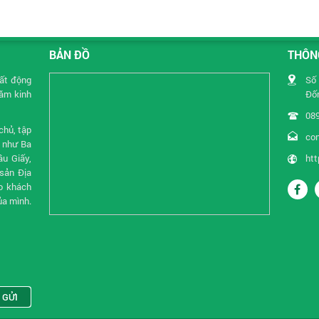
BẢN ĐỒ
THÔNG
Bất động
Số 
năm kinh
Đốn
08
chủ, tập
co
i như Ba
u Giấy,
htt
sản Địa
o khách
ủa mình.