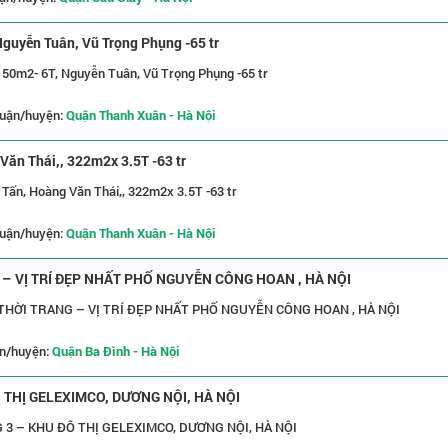
guyễn Tuân, Vũ Trọng Phụng -65 tr
50m2- 6T, Nguyễn Tuân, Vũ Trọng Phụng -65 tr
uận/huyện:
Quận Thanh Xuân - Hà Nội
Văn Thái,, 322m2x 3.5T -63 tr
 Tấn, Hoàng Văn Thái,, 322m2x 3.5T -63 tr
uận/huyện:
Quận Thanh Xuân - Hà Nội
 VỊ TRÍ ĐẸP NHẤT PHỐ NGUYỄN CÔNG HOAN , HÀ NỘI
HỜI TRANG – VỊ TRÍ ĐẸP NHẤT PHỐ NGUYỄN CÔNG HOAN , HÀ NỘI
n/huyện:
Quận Ba Đình - Hà Nội
THỊ GELEXIMCO, DƯƠNG NỘI, HÀ NỘI
3 – KHU ĐÔ THỊ GELEXIMCO, DƯƠNG NỘI, HÀ NỘI