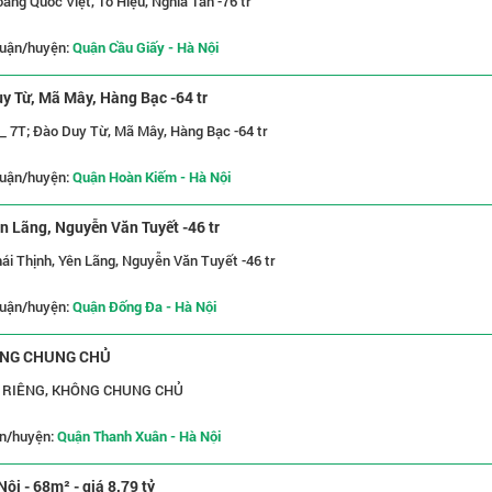
àng Quốc Việt, Tô Hiệu, Nghĩa Tân -76 tr
uận/huyện:
Quận Cầu Giấy - Hà Nội
y Từ, Mã Mây, Hàng Bạc -64 tr
_ 7T; Đào Duy Từ, Mã Mây, Hàng Bạc -64 tr
uận/huyện:
Quận Hoàn Kiếm - Hà Nội
n Lãng, Nguyễn Văn Tuyết -46 tr
ái Thịnh, Yên Lãng, Nguyễn Văn Tuyết -46 tr
uận/huyện:
Quận Đống Đa - Hà Nội
HÔNG CHUNG CHỦ
Ở RIÊNG, KHÔNG CHUNG CHỦ
n/huyện:
Quận Thanh Xuân - Hà Nội
ội - 68m² - giá 8,79 tỷ