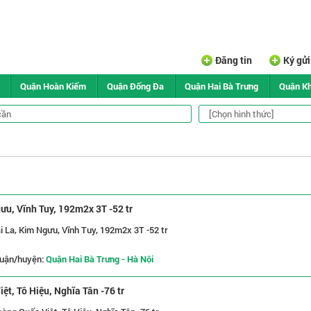
Đăng tin
Ký gử
Quận Hoàn Kiếm
Quận Đống Đa
Quận Hai Bà Trưng
Quận K
ưu, Vĩnh Tuy, 192m2x 3T -52 tr
i La, Kim Ngưu, Vĩnh Tuy, 192m2x 3T -52 tr
uận/huyện:
Quận Hai Bà Trưng - Hà Nội
t, Tô Hiệu, Nghĩa Tân -76 tr