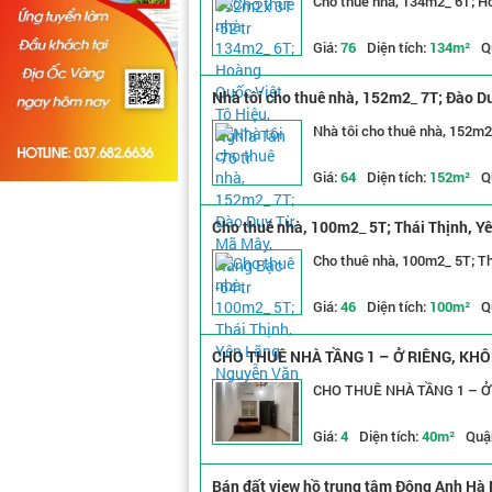
Cho thuê nhà, 134m2_ 6T; Ho
Giá:
76
Diện tích:
134m²
Q
Nhà tôi cho thuê nhà, 152m2_ 7T; Đào Du
Nhà tôi cho thuê nhà, 152m2
Giá:
64
Diện tích:
152m²
Q
Cho thuê nhà, 100m2_ 5T; Thái Thịnh, Yê
Cho thuê nhà, 100m2_ 5T; Th
Giá:
46
Diện tích:
100m²
Q
CHO THUÊ NHÀ TẦNG 1 – Ở RIÊNG, K
CHO THUÊ NHÀ TẦNG 1 – 
Giá:
4
Diện tích:
40m²
Quậ
Bán đất view hồ trung tâm Đông Anh Hà N