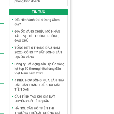
phòng kinh doanh
TIN TỨC
Đất Nền Vành Đai 4 Đang Giảm
Giá?
ĐỊA ỐC VÀNG CHIÊU MỘ NHÂN
TÀI – VỊ TRÍ TRƯỞNG PHÒNG,
G
ĐẦU CHỦ
TỔNG KẾT 6 THÁNG ĐẦU NĂM
2022 - CÔNG TY BẤT ĐỘNG SẢN
ĐỊA ỐC VÀNG
Công ty Bất động sản Địa Ốc Vàng
lọt top 50 thương hiệu hàng đầu
Việt Nam năm 2021
4 KIỂU HỢP ĐỒNG MUA BÁN NHÀ
ĐẤT CẦN TRÁNH ĐỂ KHỎI MẤT
TIỀN OAN
CẦN TỈNH TÁO KHI ÔM ĐẤT
HUYỆN CHỜ LÊN QUẬN
HÀ NỘI: CĂN HỘ TRÊN THỊ
TRƯỜNG THỨ CẤP CHỮNG GIÁ