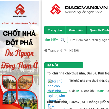
Trang chủ
Giới thiệu
Quận Ba Đình
Tìm kiếm
Trang chủ
Hà Nội
HÀ NỘI
Tôi chủ nhà cho thuê nhà, Đại La, Kim Ng
Tôi chủ nhà cho thuê nhà, Đạ
Giá:
52
Diện tích:
192m²
Q
Cho thuê nhà, 134m2_ 6T; Hoàng Quốc Việ