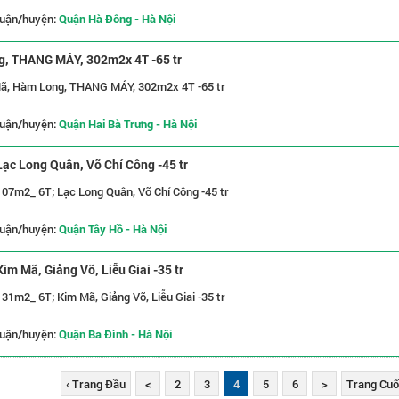
uận/huyện:
Quận Hà Đông - Hà Nội
g, THANG MÁY, 302m2x 4T -65 tr
Mã, Hàm Long, THANG MÁY, 302m2x 4T -65 tr
uận/huyện:
Quận Hai Bà Trưng - Hà Nội
ạc Long Quân, Võ Chí Công -45 tr
07m2_ 6T; Lạc Long Quân, Võ Chí Công -45 tr
uận/huyện:
Quận Tây Hồ - Hà Nội
m Mã, Giảng Võ, Liễu Giai -35 tr
1m2_ 6T; Kim Mã, Giảng Võ, Liễu Giai -35 tr
uận/huyện:
Quận Ba Đình - Hà Nội
‹ Trang Đầu
<
2
3
4
5
6
>
Trang Cuối