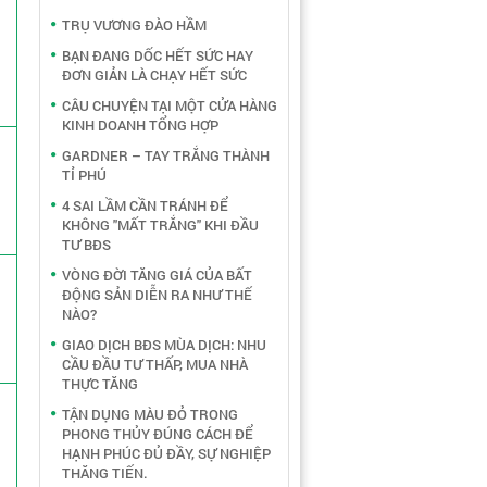
TRỤ VƯƠNG ĐÀO HẦM
BẠN ĐANG DỐC HẾT SỨC HAY
ĐƠN GIẢN LÀ CHẠY HẾT SỨC
CÂU CHUYỆN TẠI MỘT CỬA HÀNG
KINH DOANH TỔNG HỢP
GARDNER – TAY TRẮNG THÀNH
TỈ PHÚ
4 SAI LẦM CẦN TRÁNH ĐỂ
KHÔNG "MẤT TRẮNG" KHI ĐẦU
TƯ BĐS
VÒNG ĐỜI TĂNG GIÁ CỦA BẤT
ĐỘNG SẢN DIỄN RA NHƯ THẾ
NÀO?
GIAO DỊCH BĐS MÙA DỊCH: NHU
CẦU ĐẦU TƯ THẤP, MUA NHÀ
THỰC TĂNG
TẬN DỤNG MÀU ĐỎ TRONG
PHONG THỦY ĐÚNG CÁCH ĐỂ
HẠNH PHÚC ĐỦ ĐẦY, SỰ NGHIỆP
THĂNG TIẾN.