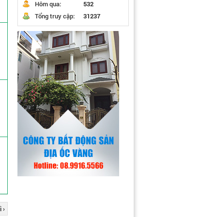
Hôm qua:
532
Tổng truy cập:
31237
 ›