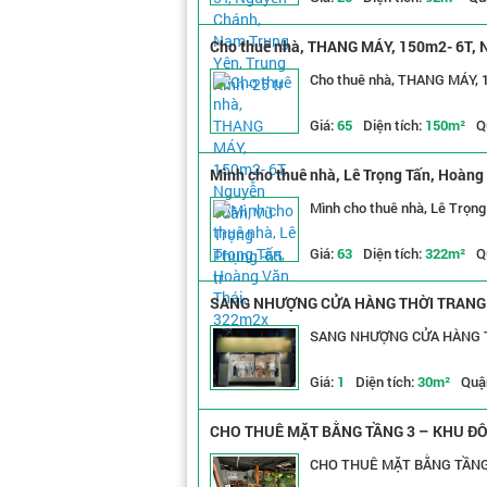
Cho thuê nhà, THANG MÁY, 150m2- 6T, N
Cho thuê nhà, THANG MÁY, 1
Giá:
65
Diện tích:
150m²
Q
Mình cho thuê nhà, Lê Trọng Tấn, Hoàng 
Mình cho thuê nhà, Lê Trọng
Giá:
63
Diện tích:
322m²
Q
SANG NHƯỢNG CỬA HÀNG THỜI TRANG –
SANG NHƯỢNG CỬA HÀNG T
Giá:
1
Diện tích:
30m²
Quậ
CHO THUÊ MẶT BẰNG TẦNG 3 – KHU ĐÔ 
CHO THUÊ MẶT BẰNG TẦNG 