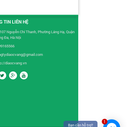
 TIN LIÊN HỆ
107 Nguyễn Chí Thanh, Phường Láng Hạ, Quận
g Đa, Hà Nội
99165566
ngtydiaocvang@gmail.com
p://diaocvang.vn
1
Bạn cần hỗ trợ?