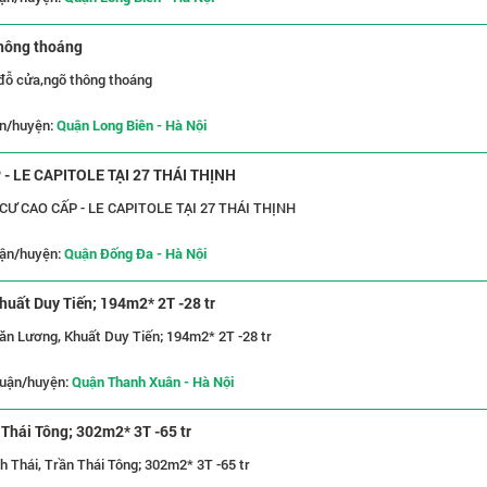
thông thoáng
Bồ Đề 9 tỷ ô tô chỗ đỗ cửa,ngõ thông thoáng
n/huyện:
Quận Long Biên - Hà Nội
 LE CAPITOLE TẠI 27 THÁI THỊNH
CHO THUÊ CĂN HỘ CHUNG CƯ CAO CẤP - LE CAPITOLE TẠI 27 THÁI THỊNH
ận/huyện:
Quận Đống Đa - Hà Nội
huất Duy Tiến; 194m2* 2T -28 tr
ăn Lương, Khuất Duy Tiến; 194m2* 2T -28 tr
uận/huyện:
Quận Thanh Xuân - Hà Nội
 Thái Tông; 302m2* 3T -65 tr
h Thái, Trần Thái Tông; 302m2* 3T -65 tr