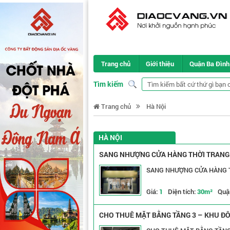
Trang chủ
Giới thiệu
Quận Ba Đình
Tìm kiếm
Trang chủ
Hà Nội
HÀ NỘI
SANG NHƯỢNG CỬA HÀNG THỜI TRANG –
SANG NHƯỢNG CỬA HÀNG T
Giá:
1
Diện tích:
30m²
Quậ
CHO THUÊ MẶT BẰNG TẦNG 3 – KHU ĐÔ 