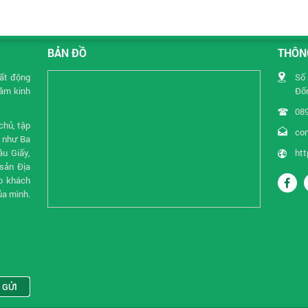
BẢN ĐỒ
THÔNG
Bất động
Số 
năm kinh
Đốn
08
chủ, tập
co
i như Ba
u Giấy,
htt
sản Địa
o khách
ủa mình.