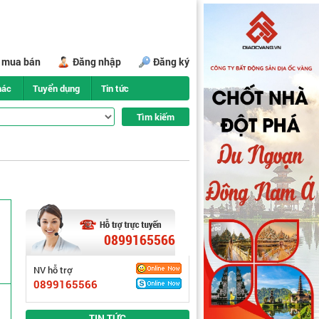
i mua bán
Đăng nhập
Đăng ký
hác
Tuyển dụng
Tin tức
0899165566
NV hỗ trợ
0899165566
TIN TỨC