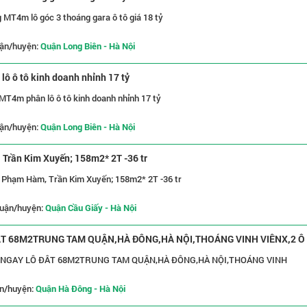
 MT4m lô góc 3 thoáng gara ô tô giá 18 tỷ
ận/huyện:
Quận Long Biên - Hà Nội
ô ô tô kinh doanh nhỉnh 17 tỷ
MT4m phân lô ô tô kinh doanh nhỉnh 17 tỷ
ận/huyện:
Quận Long Biên - Hà Nội
 Trần Kim Xuyến; 158m2* 2T -36 tr
ũ Phạm Hàm, Trần Kim Xuyến; 158m2* 2T -36 tr
uận/huyện:
Quận Cầu Giấy - Hà Nội
ĐÂT 68M2TRUNG TAM QUẬN,HÀ ĐÔNG,HÀ NỘI,THOÁNG VINH VIÊNX,2 Ô
CÓ NGAY LÔ ĐÂT 68M2TRUNG TAM QUẬN,HÀ ĐÔNG,HÀ NỘI,THOÁNG VINH
n/huyện:
Quận Hà Đông - Hà Nội