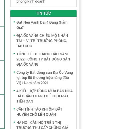
phòng kinh doanh
TIN TỨC
Đất Nền Vành Đai 4 Đang Giảm
Giá?
ĐỊA ỐC VÀNG CHIÊU MỘ NHÂN
TÀI – VỊ TRÍ TRƯỞNG PHÒNG,
ĐẦU CHỦ
TỔNG KẾT 6 THÁNG ĐẦU NĂM
2022 - CÔNG TY BẤT ĐỘNG SẢN
ĐỊA ỐC VÀNG
Công ty Bất động sản Địa Ốc Vàng
lọt top 50 thương hiệu hàng đầu
Việt Nam năm 2021
4 KIỂU HỢP ĐỒNG MUA BÁN NHÀ
ĐẤT CẦN TRÁNH ĐỂ KHỎI MẤT
TIỀN OAN
CẦN TỈNH TÁO KHI ÔM ĐẤT
HUYỆN CHỜ LÊN QUẬN
HÀ NỘI: CĂN HỘ TRÊN THỊ
TRƯỜNG THỨ CẤP CHỮNG GIÁ