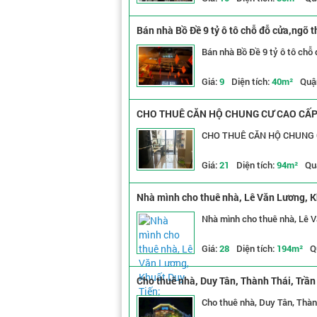
Bán nhà Bồ Đề 9 tỷ ô tô chỗ đỗ cửa,ngõ 
Bán nhà 
Giá:
9
Diện tích:
40m²
Quậ
CHO THUÊ CĂN HỘ CHUNG CƯ CAO CẤP -
Giá:
21
Diện tích:
94m²
Qu
Nhà mình cho thuê nhà, Lê Văn Lương, K
Nhà mình cho thuê nhà, Lê V
Giá:
28
Diện tích:
194m²
Q
Cho thuê nhà, Duy Tân, Thành Thái, Trần
Cho thuê nhà, Duy Tân, Thàn