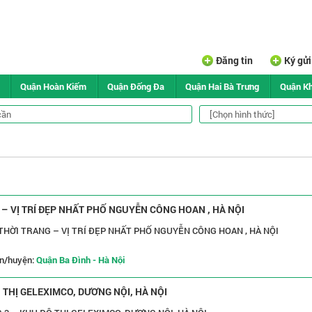
Đăng tin
Ký gử
Quận Hoàn Kiếm
Quận Đống Đa
Quận Hai Bà Trưng
Quận K
 VỊ TRÍ ĐẸP NHẤT PHỐ NGUYỄN CÔNG HOAN , HÀ NỘI
HỜI TRANG – VỊ TRÍ ĐẸP NHẤT PHỐ NGUYỄN CÔNG HOAN , HÀ NỘI
n/huyện:
Quận Ba Đình - Hà Nội
THỊ GELEXIMCO, DƯƠNG NỘI, HÀ NỘI