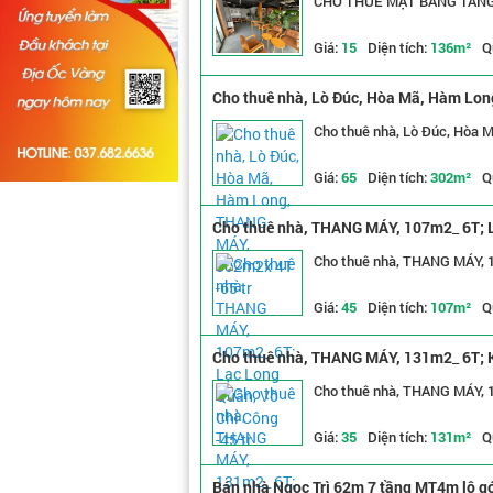
CHO THUÊ MẶT BẰNG TẦNG 
Giá:
15
Diện tích:
136m²
Q
Cho thuê nhà, Lò Đúc, Hòa Mã, Hàm Lon
Cho thuê nhà, Lò Đúc, Hòa 
Giá:
65
Diện tích:
302m²
Q
Cho thuê nhà, THANG MÁY, 107m2_ 6T; L
Cho thuê nhà, THANG MÁY, 1
Giá:
45
Diện tích:
107m²
Q
Cho thuê nhà, THANG MÁY, 131m2_ 6T; Ki
Cho thuê nhà, THANG MÁY, 13
Giá:
35
Diện tích:
131m²
Q
Bán nhà Ngọc Trì 62m 7 tầng MT4m lô góc