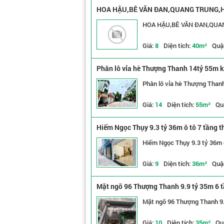
HOA HẬU,BÊ VĂN ĐAN,QUANG TRUNG,HÀ
HOA HẬU,BÊ VĂN ĐAN,QUA
Giá:
8
Diện tích:
40m²
Quậ
Phân lô vỉa hè Thượng Thanh 14tỷ 55m k
Phân lô vỉa hè Thượng Than
Giá:
14
Diện tích:
55m²
Qu
Hiếm Ngọc Thụy 9.3 tỷ 36m ô tô 7 tầng 
Hiếm Ngọc Thụy 9.3 tỷ 36m ô
Giá:
9
Diện tích:
36m²
Quậ
Mặt ngõ 96 Thượng Thanh 9.9 tỷ 35m 6 
Mặt ngõ 96 Thượng Thanh 9.
Giá:
10
Diện tích:
35m²
Qu