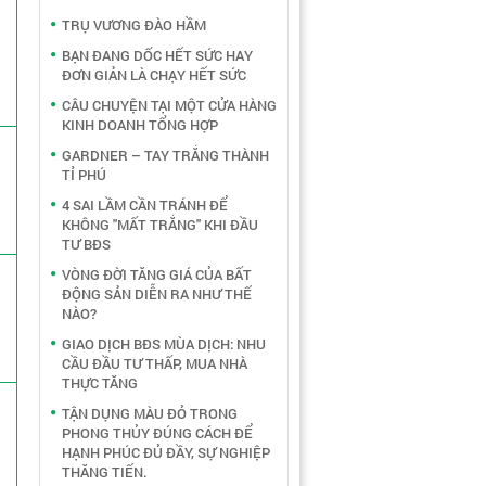
TRỤ VƯƠNG ĐÀO HẦM
BẠN ĐANG DỐC HẾT SỨC HAY
ĐƠN GIẢN LÀ CHẠY HẾT SỨC
CÂU CHUYỆN TẠI MỘT CỬA HÀNG
KINH DOANH TỔNG HỢP
GARDNER – TAY TRẮNG THÀNH
TỈ PHÚ
4 SAI LẦM CẦN TRÁNH ĐỂ
KHÔNG "MẤT TRẮNG" KHI ĐẦU
TƯ BĐS
VÒNG ĐỜI TĂNG GIÁ CỦA BẤT
ĐỘNG SẢN DIỄN RA NHƯ THẾ
NÀO?
GIAO DỊCH BĐS MÙA DỊCH: NHU
CẦU ĐẦU TƯ THẤP, MUA NHÀ
THỰC TĂNG
TẬN DỤNG MÀU ĐỎ TRONG
PHONG THỦY ĐÚNG CÁCH ĐỂ
HẠNH PHÚC ĐỦ ĐẦY, SỰ NGHIỆP
THĂNG TIẾN.