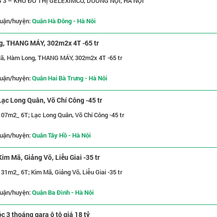
3 – KHU ĐÔ THỊ GELEXIMCO, DƯƠNG NỘI, HÀ NỘI
uận/huyện:
Quận Hà Đông - Hà Nội
g, THANG MÁY, 302m2x 4T -65 tr
Mã, Hàm Long, THANG MÁY, 302m2x 4T -65 tr
uận/huyện:
Quận Hai Bà Trưng - Hà Nội
ạc Long Quân, Võ Chí Công -45 tr
07m2_ 6T; Lạc Long Quân, Võ Chí Công -45 tr
uận/huyện:
Quận Tây Hồ - Hà Nội
m Mã, Giảng Võ, Liễu Giai -35 tr
1m2_ 6T; Kim Mã, Giảng Võ, Liễu Giai -35 tr
uận/huyện:
Quận Ba Đình - Hà Nội
 3 thoáng gara ô tô giá 18 tỷ