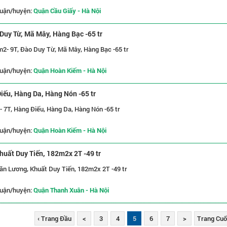
uận/huyện:
Quận Cầu Giấy - Hà Nội
Duy Từ, Mã Mây, Hàng Bạc -65 tr
m2- 9T, Đào Duy Từ, Mã Mây, Hàng Bạc -65 tr
uận/huyện:
Quận Hoàn Kiếm - Hà Nội
iếu, Hàng Da, Hàng Nón -65 tr
- 7T, Hàng Điếu, Hàng Da, Hàng Nón -65 tr
uận/huyện:
Quận Hoàn Kiếm - Hà Nội
huất Duy Tiến, 182m2x 2T -49 tr
ăn Lương, Khuất Duy Tiến, 182m2x 2T -49 tr
uận/huyện:
Quận Thanh Xuân - Hà Nội
‹ Trang Đầu
<
3
4
5
6
7
>
Trang Cuối