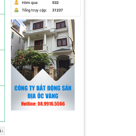
Hôm qua:
532
Tổng truy cập:
31237
 ›