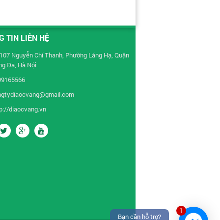
 TIN LIÊN HỆ
107 Nguyễn Chí Thanh, Phường Láng Hạ, Quận
g Đa, Hà Nội
99165566
ngtydiaocvang@gmail.com
p://diaocvang.vn
1
Bạn cần hỗ trợ?