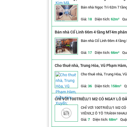
Bán nhà Ngọc Trì 62m 7 tầng
Giá:
18
Diện tích:
62m²
Qu
Bán nhà Cổ Linh 66m 4 tầng MT4m phân l
Bán nhà Cổ Linh 66m 4 tầng 
Giá:
17
Diện tích:
66m²
Qu
Cho thuê nhà, Trung Hòa, Vũ Phạm Hàm,
Cho thuê nhà, Trung Hòa, V
Giá:
36
Diện tích:
158m²
Q
CHỈ VƠI 100TRIÊU/1 M2 CÓ NGAY LÔ 
TÔ TRÁNH NHAU
CHỈ VƠI 100TRIÊU/1 M2 
VIÊNX,2 Ô TÔ TRÁNH NHAU
Giá:
7
Diện tích:
68m²
Quậ