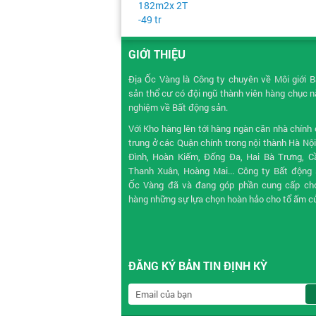
GIỚI THIỆU
Địa Ốc Vàng là Công ty chuyên về
Môi giới 
sản
thổ cư có đội ngũ thành viên hàng chục 
nghiệm về Bất động sản.
Với Kho hàng lên tới hàng ngàn căn nhà chính 
trung ở các Quận chính trong nội thành Hà Nộ
Đình, Hoàn Kiếm, Đống Đa, Hai Bà Trưng, Cầ
Thanh Xuân, Hoàng Mai... Công ty Bất động 
Ốc Vàng đã và đang góp phần cung cấp ch
hàng những sự lựa chọn hoàn hảo cho tổ ấm c
ĐĂNG KÝ BẢN TIN ĐỊNH KỲ