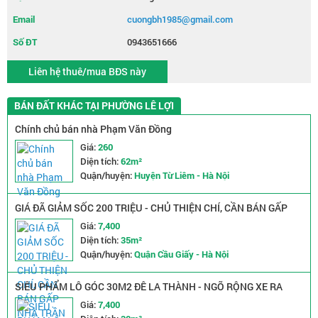
Email
cuongbh1985@gmail.com
Số ĐT
0943651666
Liên hệ thuê/mua BĐS này
BÁN ĐẤT KHÁC TẠI PHƯỜNG LÊ LỢI
Chính chủ bán nhà Phạm Văn Đồng
Giá:
260
Diện tích:
62m²
Quận/huyện:
Huyện Từ Liêm - Hà Nội
GIÁ ĐÃ GIẢM SỐC 200 TRIỆU - CHỦ THIỆN CHÍ, CẦN BÁN GẤP
NHÀ TRẦN QUỐC VƯỢNG - NGÕ NÔNG RỘNG - 2 MẶT THOÁNG
Giá:
7,400
Diện tích:
35m²
Quận/huyện:
Quận Cầu Giấy - Hà Nội
SIÊU PHẨM LÔ GÓC 30M2 ĐÊ LA THÀNH - NGÕ RỘNG XE RA
VÀO THOẢI MÁI - GIÁ CHỈ NHỈNH 7 TỶ
Giá:
7,400