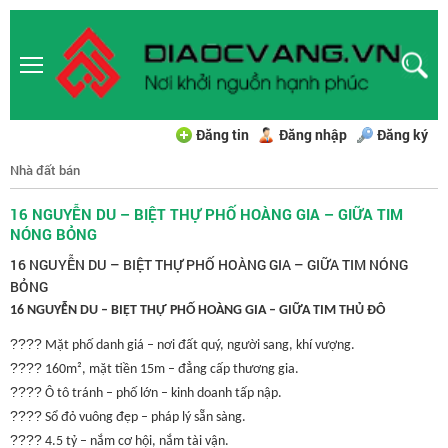
Đăng tin
Đăng nhập
Đăng ký
Nhà đất bán
16 NGUYỄN DU – BIỆT THỰ PHỐ HOÀNG GIA – GIỮA TIM
NÓNG BỎNG
16 NGUYỄN DU – BIỆT THỰ PHỐ HOÀNG GIA – GIỮA TIM NÓNG
BỎNG
16 NGUYỄN DU – BIỆT THỰ PHỐ HOÀNG GIA – GIỮA TIM THỦ ĐÔ
????
Mặt phố danh giá – nơi đất quý, người sang, khí vượng.
????️
160m², mặt tiền 15m – đẳng cấp thương gia.
????
Ô tô tránh – phố lớn – kinh doanh tấp nập.
????
Sổ đỏ vuông đẹp – pháp lý sẵn sàng.
????
4.5 tỷ – nắm cơ hội, nắm tài vận.