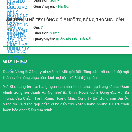
Diện tích:
30m²
Quận/huyện:
- Hà Nội
SIÊU PHẨM HỒ TÊY LỘNG GIÓ!!! NGÕ TO, RỘNG, THOÁNG - GẦN
PHỐ, GẦN Ô TÔ
Giá:
7
Diện tích:
31m²
Quận/huyện:
Quận Tây Hồ - Hà Nội
GIỚI THIỆU
Địa Ốc Vàng là Công ty chuyên về
Môi giới Bất động sản
thổ cư có đội ngũ
thành viên hàng chục năm kinh nghiệm về Bất động sản.
Với Kho hàng lên tới hàng ngàn căn nhà chính chủ, tập trung ở các Quận
chính trong nội thành Hà Nội như Ba Đình, Hoàn Kiếm, Đống Đa, Hai Bà
Trưng, Cầu Giấy, Thanh Xuân, Hoàng Mai... Công ty Bất động sản Địa Ốc
Vàng đã và đang góp phần cung cấp cho khách hàng những sự lựa chọn
hoàn hảo cho tổ ấm của mình.