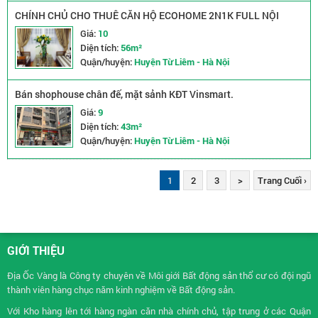
CHÍNH CHỦ CHO THUÊ CĂN HỘ ECOHOME 2N1K FULL NỘI
THẤT - CHỈ HƠN 9TR
Giá:
10
Diện tích:
56m²
Quận/huyện:
Huyện Từ Liêm - Hà Nội
Bán shophouse chân đế, mặt sảnh KĐT Vinsmart.
Giá:
9
Diện tích:
43m²
Quận/huyện:
Huyện Từ Liêm - Hà Nội
1
2
3
>
Trang Cuối ›
GIỚI THIỆU
Địa Ốc Vàng là Công ty chuyên về
Môi giới Bất động sản
thổ cư có đội ngũ
thành viên hàng chục năm kinh nghiệm về Bất động sản.
Với Kho hàng lên tới hàng ngàn căn nhà chính chủ, tập trung ở các Quận