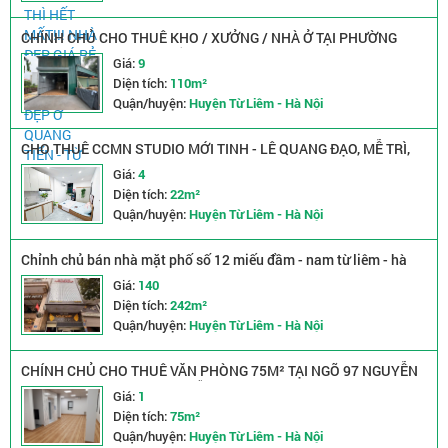
CHÍNH CHỦ CHO THUÊ KHO / XƯỞNG / NHÀ Ở TẠI PHƯỜNG
THUỴ PHƯƠNG, QUẬN BẮC TỪ LIÊM, HÀ NỘI
Giá:
9
Diện tích:
110m²
Quận/huyện:
Huyện Từ Liêm - Hà Nội
CHO THUÊ CCMN STUDIO MỚI TINH - LÊ QUANG ĐẠO, MỄ TRÌ,
HÀ NỘI
Giá:
4
Diện tích:
22m²
Quận/huyện:
Huyện Từ Liêm - Hà Nội
Chỉnh chủ bán nhà mặt phố số 12 miếu đầm - nam từ liêm - hà
nội
Giá:
140
Diện tích:
242m²
Quận/huyện:
Huyện Từ Liêm - Hà Nội
CHÍNH CHỦ CHO THUÊ VĂN PHÒNG 75M² TẠI NGÕ 97 NGUYỄN
ĐỔNG CHI, PHƯỜNG CẦU DIỄN, NAM TỪ LIÊM, HÀ NỘI
Giá:
1
Diện tích:
75m²
Quận/huyện:
Huyện Từ Liêm - Hà Nội