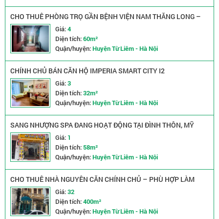
CHO THUÊ PHÒNG TRỌ GẦN BỆNH VIỆN NAM THĂNG LONG –
RỘNG RÃI, THOÁNG MÁT, VÀO Ở NGAY
Giá:
4
Diện tích:
60m²
Quận/huyện:
Huyện Từ Liêm - Hà Nội
CHÍNH CHỦ BÁN CĂN HỘ IMPERIA SMART CITY I2
Giá:
3
Diện tích:
32m²
Quận/huyện:
Huyện Từ Liêm - Hà Nội
SANG NHƯỢNG SPA ĐANG HOẠT ĐỘNG TẠI ĐÌNH THÔN, MỸ
ĐÌNH, HÀ NỘI
Giá:
1
Diện tích:
58m²
Quận/huyện:
Huyện Từ Liêm - Hà Nội
CHO THUÊ NHÀ NGUYÊN CĂN CHÍNH CHỦ – PHÙ HỢP LÀM
VĂN PHÒNG, CÔNG TY
Giá:
32
Diện tích:
400m²
Quận/huyện:
Huyện Từ Liêm - Hà Nội