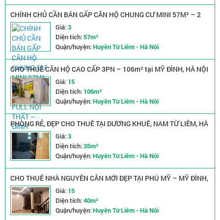
CHÍNH CHỦ CẦN BÁN GẤP CĂN HỘ CHUNG CƯ MINI 57M² – 2
PHÒNG NGỦ – FULL NỘI THẤT – ĐÌNH THÔN, NAM TỪ LIÊM
Giá:
3
Diện tích:
57m²
Quận/huyện:
Huyện Từ Liêm - Hà Nội
CHO THUÊ CĂN HỘ CAO CẤP 3PN – 106m² tại MỸ ĐÌNH, HÀ NỘI
View hồ • Không gian xanh • Yên tĩnh • Full nội thất • Chỉ cần xách
Giá:
15
vali vào ở
Diện tích:
106m²
Quận/huyện:
Huyện Từ Liêm - Hà Nội
PHÒNG RẺ, ĐẸP CHO THUÊ TẠI DƯƠNG KHUÊ, NAM TỪ LIÊM, HÀ
NỘI
Giá:
3
Diện tích:
35m²
Quận/huyện:
Huyện Từ Liêm - Hà Nội
CHO THUÊ NHÀ NGUYÊN CĂN MỚI ĐẸP TẠI PHÚ MỸ – MỸ ĐÌNH,
NGÕ 63 LÊ ĐỨC THỌ
Giá:
15
Diện tích:
40m²
Quận/huyện:
Huyện Từ Liêm - Hà Nội