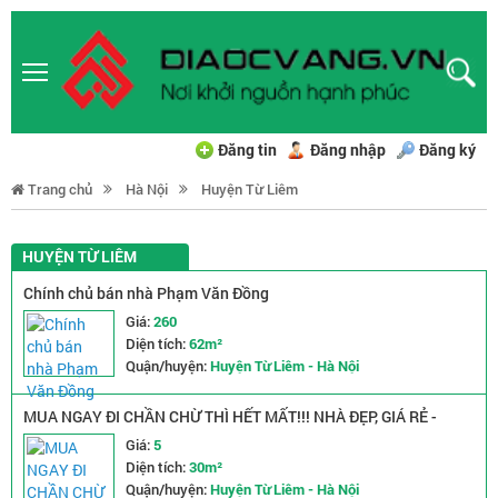
Đăng tin
Đăng nhập
Đăng ký
Trang chủ
Hà Nội
Huyện Từ Liêm
HUYỆN TỪ LIÊM
Chính chủ bán nhà Phạm Văn Đồng
Giá:
260
Diện tích:
62m²
Quận/huyện:
Huyện Từ Liêm - Hà Nội
MUA NGAY ĐI CHẦN CHỪ THÌ HẾT MẤT!!! NHÀ ĐẸP, GIÁ RẺ -
FULL NỘI THẤT SIÊU ĐẸP Ở QUANG TIẾN - TỪ LIÊM
Giá:
5
Diện tích:
30m²
Quận/huyện:
Huyện Từ Liêm - Hà Nội