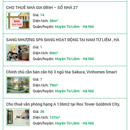
CHO THUÊ NHÀ GIA ĐÌNH – SỐ NHÀ 27
Giá:
14
Diện tích:
36m²
Quận/huyện:
Huyện Từ Liêm - Hà Nội
SANG NHƯỢNG SPA ĐANG HOẠT ĐỘNG TẠI NAM TỪ LIÊM , HÀ
NỘI
Giá:
1
Diện tích:
60m²
Quận/huyện:
Huyện Từ Liêm - Hà Nội
Chính chủ cần bán căn hộ 3 ngủ tòa Sakura, Vinhomes Smart
City
Giá:
7
Diện tích:
79m²
Quận/huyện:
Huyện Từ Liêm - Hà Nội
Cho thuê văn phòng hạng A 136m2 tại Rox Tower Goldmrk City,
Bắc Từ Liêm, Hà Nội
Giá:
36
Diện tích:
137m²
Quận/huyện:
Huyện Từ Liêm - Hà Nội