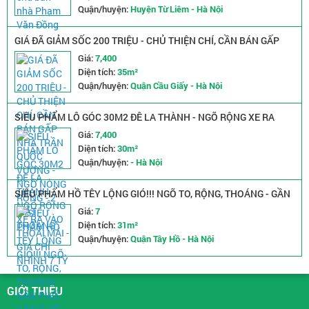
Quận/huyện:
Huyện Từ Liêm - Hà Nội
GIÁ ĐÃ GIẢM SỐC 200 TRIỆU - CHỦ THIỆN CHÍ, CẦN BÁN GẤP
NHÀ TRẦN QUỐC VƯỢNG - NGÕ NÔNG RỘNG - 2 MẶT THOÁNG
Giá:
7,400
Diện tích:
35m²
Quận/huyện:
Quận Cầu Giấy - Hà Nội
SIÊU PHẨM LÔ GÓC 30M2 ĐÊ LA THÀNH - NGÕ RỘNG XE RA
VÀO THOẢI MÁI - GIÁ CHỈ NHỈNH 7 TỶ
Giá:
7,400
Diện tích:
30m²
Quận/huyện:
- Hà Nội
SIÊU PHẨM HỒ TÊY LỘNG GIÓ!!! NGÕ TO, RỘNG, THOÁNG - GẦN
PHỐ, GẦN Ô TÔ
Giá:
7
Diện tích:
31m²
Quận/huyện:
Quận Tây Hồ - Hà Nội
GIỚI THIỆU