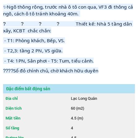
Ngõ thông rộng, trước nhà ô tô con qua, VF3 đi thông cả
✨
ngõ, cách ô tô tránh khoảng 40m.
 Thiết kế: Nhà 5 tầng dân 
????
xây, KCBT  chắc chắn:
- T1: Phòng khách, Bếp, VS.
- T2,3: tầng 2 PN, VS giữa.
- T4: 1PN, Sân phơi - T5: Tum, tiểu cảnh.
Sổ đỏ chính chủ, chờ khách hữu duyên
????
Đặc điểm bất động sản
Địa chỉ
Lạc Long Quân
Diện tích
60 (m2)
Mặt tiền
4.5 (m)
Số tầng
4
Đường lớn
4.5