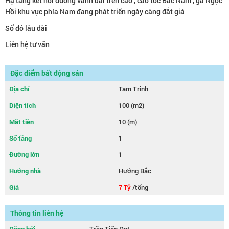
Hạ tầng kết nối đường vành đai trên cao , cao tốc Bắc Nam , ga Ngọc
Hồi khu vực phía Nam đang phát triển ngày càng đắt giá
Sổ đỏ lâu dài
Liên hệ tư vấn
Đặc điểm bất động sản
Địa chỉ
Tam Trinh
Diện tích
100 (m2)
Mặt tiền
10 (m)
Số tầng
1
Đường lớn
1
Hướng nhà
Hướng Bắc
Giá
7 Tỷ
/tổng
Thông tin liên hệ