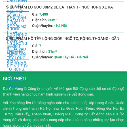
SIÊU PHẨM LÔ GÓC 30M2 ĐÊ LA THÀNH - NGÕ RỘNG XE RA
VÀO THOẢI MÁI - GIÁ CHỈ NHỈNH 7 TỶ
Giá:
7,400
Diện tích:
30m²
Quận/huyện:
- Hà Nội
SIÊU PHẨM HỒ TÊY LỘNG GIÓ!!! NGÕ TO, RỘNG, THOÁNG - GẦN
PHỐ, GẦN Ô TÔ
Giá:
7
Diện tích:
31m²
Quận/huyện:
Quận Tây Hồ - Hà Nội
GIỚI THIỆU
Địa Ốc Vàng là Công ty chuyên về
Môi giới Bất động sản
thổ cư có đội ngũ
thành viên hàng chục năm kinh nghiệm về Bất động sản.
Với Kho hàng lên tới hàng ngàn căn nhà chính chủ, tập trung ở các Quận
chính trong nội thành Hà Nội như Ba Đình, Hoàn Kiếm, Đống Đa, Hai Bà
Trưng, Cầu Giấy, Thanh Xuân, Hoàng Mai... Công ty Bất động sản Địa Ốc
Vàng đã và đang góp phần cung cấp cho khách hàng những sự lựa chọn
hoàn hảo cho tổ ấm của mình.