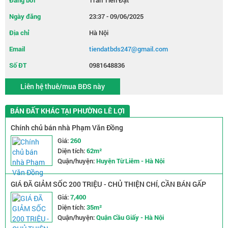
Đăng bởi
Trần Tiến Đạt
Ngày đăng
23:37 - 09/06/2025
Địa chỉ
Hà Nội
Email
tiendatbds247@gmail.com
Số ĐT
0981648836
Liên hệ thuê/mua BĐS này
BÁN ĐẤT KHÁC TẠI PHƯỜNG LÊ LỢI
Chính chủ bán nhà Phạm Văn Đồng
Giá:
260
Diện tích:
62m²
Quận/huyện:
Huyện Từ Liêm - Hà Nội
GIÁ ĐÃ GIẢM SỐC 200 TRIỆU - CHỦ THIỆN CHÍ, CẦN BÁN GẤP
NHÀ TRẦN QUỐC VƯỢNG - NGÕ NÔNG RỘNG - 2 MẶT THOÁNG
Giá:
7,400
Diện tích:
35m²
Quận/huyện:
Quận Cầu Giấy - Hà Nội