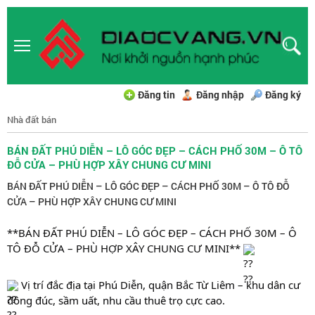
Đăng tin
Đăng nhập
Đăng ký
Nhà đất bán
BÁN ĐẤT PHÚ DIỄN – LÔ GÓC ĐẸP – CÁCH PHỐ 30M – Ô TÔ
ĐỖ CỬA – PHÙ HỢP XÂY CHUNG CƯ MINI
BÁN ĐẤT PHÚ DIỄN – LÔ GÓC ĐẸP – CÁCH PHỐ 30M – Ô TÔ ĐỖ
CỬA – PHÙ HỢP XÂY CHUNG CƯ MINI
**BÁN ĐẤT PHÚ DIỄN – LÔ GÓC ĐẸP – CÁCH PHỐ 30M – Ô 
TÔ ĐỖ CỬA – PHÙ HỢP XÂY CHUNG CƯ MINI** 
 Vị trí đắc địa tại Phú Diễn, quận Bắc Từ Liêm – khu dân cư 
đông đúc, sầm uất, nhu cầu thuê trọ cực cao.