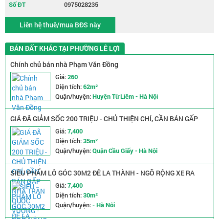
Số ĐT
0975028235
Liên hệ thuê/mua BĐS này
BÁN ĐẤT KHÁC TẠI PHƯỜNG LÊ LỢI
Chính chủ bán nhà Phạm Văn Đồng
Giá:
260
Diện tích:
62m²
Quận/huyện:
Huyện Từ Liêm - Hà Nội
GIÁ ĐÃ GIẢM SỐC 200 TRIỆU - CHỦ THIỆN CHÍ, CẦN BÁN GẤP
NHÀ TRẦN QUỐC VƯỢNG - NGÕ NÔNG RỘNG - 2 MẶT THOÁNG
Giá:
7,400
Diện tích:
35m²
Quận/huyện:
Quận Cầu Giấy - Hà Nội
SIÊU PHẨM LÔ GÓC 30M2 ĐÊ LA THÀNH - NGÕ RỘNG XE RA
VÀO THOẢI MÁI - GIÁ CHỈ NHỈNH 7 TỶ
Giá:
7,400
Diện tích:
30m²
Quận/huyện:
- Hà Nội