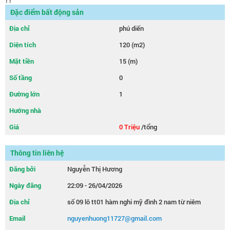
Đặc điểm bất động sản
Địa chỉ
phú diến
Diện tích
120 (m2)
Mặt tiền
15 (m)
Số tầng
0
Đường lớn
1
Hướng nhà
Giá
0 Triệu
/tổng
Thông tin liên hệ
Đăng bởi
Nguyễn Thị Hương
Ngày đăng
22:09 - 26/04/2026
Địa chỉ
số 09 lô tt01 hàm nghi mỹ đình 2 nam từ niêm
Email
nguyenhuong11727@gmail.com