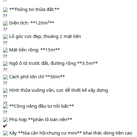
 **Thông tin thửa đất:**
 Diện tích: **120m²**
 Lô góc cực đẹp, thoáng 2 mặt tiền
 Mặt tiền rộng: **15m**
 Ngõ ô tô trước đất, đường rộng **3.5m**
 Cách phố lớn chỉ **30m**
 Hình thửa vuông vắn, cực dễ thiết kế xây dựng
 **Công năng đầu tư nổi bật:**
 Phù hợp **phân lô bán nền**
 Xây **tòa căn hộ/chung cư mini** khai thác dòng tiền cao