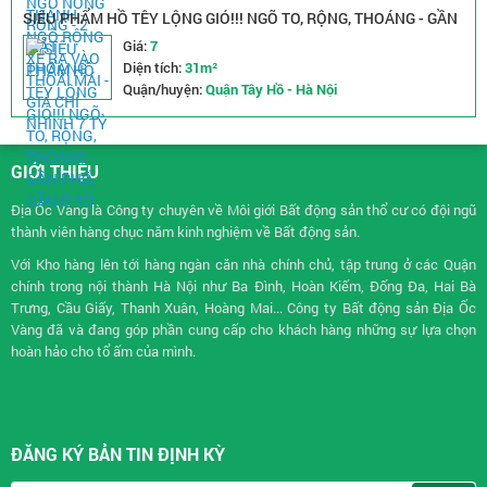
SIÊU PHẨM HỒ TÊY LỘNG GIÓ!!! NGÕ TO, RỘNG, THOÁNG - GẦN
PHỐ, GẦN Ô TÔ
Giá:
7
Diện tích:
31m²
Quận/huyện:
Quận Tây Hồ - Hà Nội
GIỚI THIỆU
Địa Ốc Vàng là Công ty chuyên về
Môi giới Bất động sản
thổ cư có đội ngũ
thành viên hàng chục năm kinh nghiệm về Bất động sản.
Với Kho hàng lên tới hàng ngàn căn nhà chính chủ, tập trung ở các Quận
chính trong nội thành Hà Nội như Ba Đình, Hoàn Kiếm, Đống Đa, Hai Bà
Trưng, Cầu Giấy, Thanh Xuân, Hoàng Mai... Công ty Bất động sản Địa Ốc
Vàng đã và đang góp phần cung cấp cho khách hàng những sự lựa chọn
hoàn hảo cho tổ ấm của mình.
ĐĂNG KÝ BẢN TIN ĐỊNH KỲ