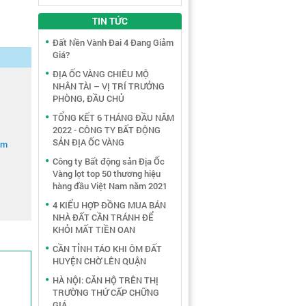
TIN TỨC
Đất Nền Vành Đai 4 Đang Giảm
Giá?
ĐỊA ỐC VÀNG CHIÊU MỘ
NHÂN TÀI – VỊ TRÍ TRƯỞNG
PHÒNG, ĐẦU CHỦ
TỔNG KẾT 6 THÁNG ĐẦU NĂM
2022 - CÔNG TY BẤT ĐỘNG
SẢN ĐỊA ỐC VÀNG
om
Công ty Bất động sản Địa Ốc
Vàng lọt top 50 thương hiệu
hàng đầu Việt Nam năm 2021
4 KIỂU HỢP ĐỒNG MUA BÁN
NHÀ ĐẤT CẦN TRÁNH ĐỂ
KHỎI MẤT TIỀN OAN
CẦN TỈNH TÁO KHI ÔM ĐẤT
HUYỆN CHỜ LÊN QUẬN
HÀ NỘI: CĂN HỘ TRÊN THỊ
TRƯỜNG THỨ CẤP CHỮNG
GIÁ