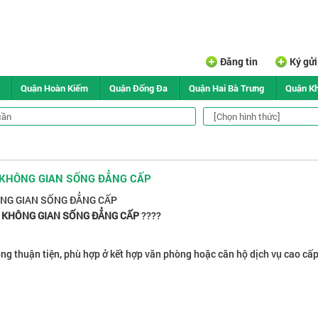
Đăng tin
Ký gử
Quận Hoàn Kiếm
Quận Đống Đa
Quận Hai Bà Trưng
Quận K
– KHÔNG GIAN SỐNG ĐẲNG CẤP
HÔNG GIAN SỐNG ĐẲNG CẤP
 – KHÔNG GIAN SỐNG ĐẲNG CẤP
????
ng thuận tiện, phù hợp ở kết hợp văn phòng hoặc căn hộ dịch vụ cao cấp