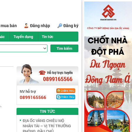
i mua bán
Đăng nhập
Đăng ký
hác
Tuyển dụng
Tin tức
0899165566
NV hỗ trợ
0899165566
.
TIN TỨC
ĐỊA ỐC VÀNG CHIÊU MỘ
NHÂN TÀI – VỊ TRÍ TRƯỞNG
PHÒNG, ĐẦU CHỦ