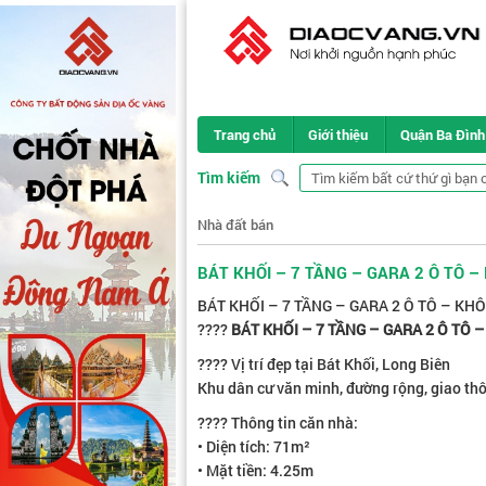
Trang chủ
Giới thiệu
Quận Ba Đình
Tìm kiếm
Nhà đất bán
BÁT KHỐI – 7 TẦNG – GARA 2 Ô TÔ 
BÁT KHỐI – 7 TẦNG – GARA 2 Ô TÔ – K
????
BÁT KHỐI – 7 TẦNG – GARA 2 Ô TÔ
???? Vị trí đẹp tại Bát Khối, Long Biên
Khu dân cư văn minh, đường rộng, giao thô
???? Thông tin căn nhà:
• Diện tích: 71m²
• Mặt tiền: 4.25m