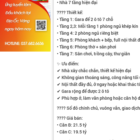
• Nhà 7 tầng hiện đại
???? Thiết kế:
• Tầng 1: Gara để 2 ô tô 7 chỗ
• Tầng 2,3: Mỗi tầng 1 phòng ngủ khép kín
• Tầng 4: 2 phòng ngủ riêng biệt
• Tầng 5: Phòng khách + bếp, full nội thất đ
• Tầng 6: Phòng thờ + sân phơi
• Tầng 7: Sân chơi, trồng cây, thư giãn
✨ Ưu điểm:
✔ Nhà xây chắc chắn, thiết kế hiện đại
✔ Không gian thoáng sáng, công năng tối
✔ Nội thất đầy đủ, ở ngay hoặc khai thác t
✔ Gara rộng để được 2 ô tô
✔ Phù hợp ở, làm văn phòng hoặc căn hộ d
???? Sổ đỏ chính chủ, vuông vắn, giao dịc
???? Giá bán:
• Căn B: 21.5 tỷ
• Căn C: 19.5 tỷ