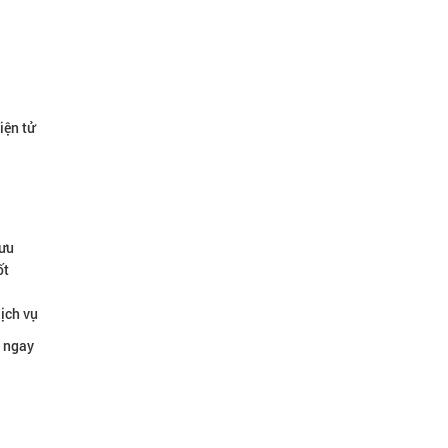
iện tử
 ưu
ốt
ịch vụ
h ngay