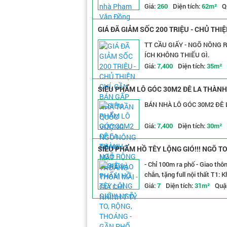
Giá:
260
Diện tích:
62m²
Q
GIÁ ĐÃ GIẢM SỐC 200 TRIỆU - CHỦ TH
THOÁNG
TT CẦU GIẤY - NGÕ NÔNG 
ÍCH KHÔNG THIẾU GÌ.
Giá:
7,400
Diện tích:
35m²
SIÊU PHẨM LÔ GÓC 30M2 ĐÊ LA THÀNH -
BÁN NHÀ LÔ GÓC 30M2 ĐÊ 
Giá:
7,400
Diện tích:
30m²
SIÊU PHẨM HỒ TÊY LỘNG GIÓ!!! NGÕ TO
- Chỉ 100m ra phố - Giao thô
chắn, tặng full nội thất T1: 
Giá:
7
Diện tích:
31m²
Quậ