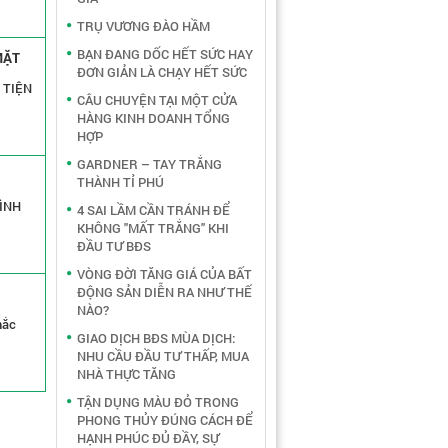
TRỤ VƯƠNG ĐÀO HẦM
BẠN ĐANG DỐC HẾT SỨC HAY
MẶT
ĐƠN GIẢN LÀ CHẠY HẾT SỨC
 TIỆN
CÂU CHUYỆN TẠI MỘT CỬA
HÀNG KINH DOANH TỔNG
HỢP
GARDNER – TAY TRẮNG
THÀNH TỈ PHÚ
ĐÌNH
4 SAI LẦM CẦN TRÁNH ĐỂ
KHÔNG "MẤT TRẮNG" KHI
ĐẦU TƯ BĐS
VÒNG ĐỜI TĂNG GIÁ CỦA BẤT
ĐỘNG SẢN DIỄN RA NHƯ THẾ
NÀO?
hắc
GIAO DỊCH BĐS MÙA DỊCH:
NHU CẦU ĐẦU TƯ THẤP, MUA
NHÀ THỰC TĂNG
TẬN DỤNG MÀU ĐỎ TRONG
PHONG THỦY ĐÚNG CÁCH ĐỂ
HẠNH PHÚC ĐỦ ĐẦY, SỰ