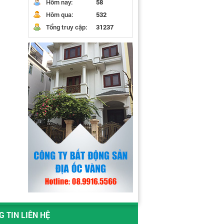
Hôm nay:
58
Hôm qua:
532
Tổng truy cập:
31237
 TIN LIÊN HỆ