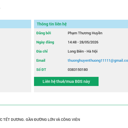
o
Thông tin liên hệ
Đăng bởi
Phạm Thương Huyền
Ngày đăng
14:48 - 28/05/2026
Địa chỉ
Long Biên - Hà Nội
Email
thuonghuyenthuong11111@gmail.c
Số ĐT
0383150180
Liên hệ thuê/mua BĐS này
C TẾT DƯƠNG. GẦN ĐƯỜNG LỚN VÀ CÔNG VIÊN