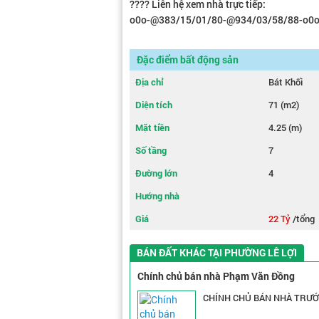
???? Liên hệ xem nhà trực tiếp:
o0o-@383/15/01/80-@934/03/58/88-o0
Đặc điểm bất động sản
Địa chỉ
Bát Khối
Diện tích
71 (m2)
Mặt tiền
4.25 (m)
Số tầng
7
Đường lớn
4
Hướng nhà
Giá
22 Tỷ
/tổng
BÁN ĐẤT KHÁC TẠI PHƯỜNG LÊ LỢI
Chính chủ bán nhà Phạm Văn Đồng
CHÍNH CHỦ BÁN NHÀ TRƯỚ