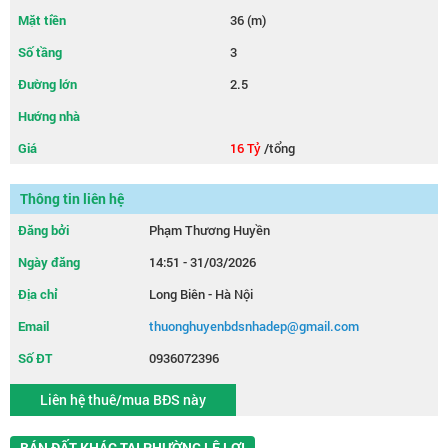
Mặt tiền
36 (m)
Số tầng
3
Đường lớn
2.5
Hướng nhà
Giá
16 Tỷ
/tổng
Thông tin liên hệ
Đăng bởi
Phạm Thương Huyền
Ngày đăng
14:51 - 31/03/2026
Địa chỉ
Long Biên - Hà Nội
Email
thuonghuyenbdsnhadep@gmail.com
Số ĐT
0936072396
Liên hệ thuê/mua BĐS này
BÁN ĐẤT KHÁC TẠI PHƯỜNG LÊ LỢI