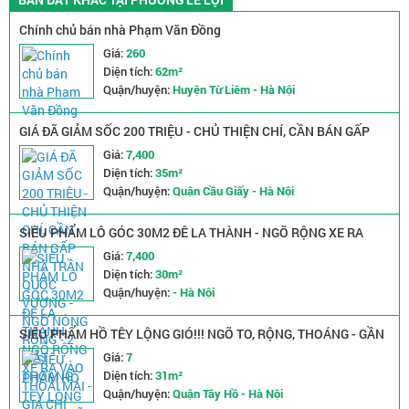
Chính chủ bán nhà Phạm Văn Đồng
Giá:
260
Diện tích:
62m²
Quận/huyện:
Huyện Từ Liêm - Hà Nội
GIÁ ĐÃ GIẢM SỐC 200 TRIỆU - CHỦ THIỆN CHÍ, CẦN BÁN GẤP
NHÀ TRẦN QUỐC VƯỢNG - NGÕ NÔNG RỘNG - 2 MẶT THOÁNG
Giá:
7,400
Diện tích:
35m²
Quận/huyện:
Quận Cầu Giấy - Hà Nội
SIÊU PHẨM LÔ GÓC 30M2 ĐÊ LA THÀNH - NGÕ RỘNG XE RA
VÀO THOẢI MÁI - GIÁ CHỈ NHỈNH 7 TỶ
Giá:
7,400
Diện tích:
30m²
Quận/huyện:
- Hà Nội
SIÊU PHẨM HỒ TÊY LỘNG GIÓ!!! NGÕ TO, RỘNG, THOÁNG - GẦN
PHỐ, GẦN Ô TÔ
Giá:
7
Diện tích:
31m²
Quận/huyện:
Quận Tây Hồ - Hà Nội