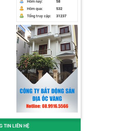
Hôm nay:
58
Hôm qua:
532
Tổng truy cập:
31237
 TIN LIÊN HỆ