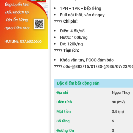
1PN + 1PK + bếp riêng
Full nội thất, vào ở ngay
????
Chi phí:
Điện: 4.5k/số
Nước: 100k/ng
DV: 120k/ng
????
Tiện ích:
Khóa vân tay, PCCC đảm bảo
???? o0o-@383/15/01/80-@936/07/23/9
Đặc điểm bất động sản
Địa chỉ
Ngọc Thụy
Diện tích
90 (m2)
Mặt tiền
3.5 (m)
Số tầng
5
Đường lớn
3