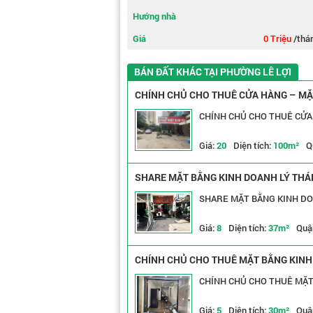
Hướng nhà
Giá
0 Triệu
/thá
BÁN ĐẤT KHÁC TẠI PHƯỜNG LÊ LỢI
CHÍNH CHỦ CHO THUÊ CỬA HÀNG – MẶT
CHÍNH CHỦ CHO THUÊ CỬA 
Giá:
20
Diện tích:
100m²
Q
SHARE MẶT BẰNG KINH DOANH LÝ THÁI 
Giá:
8
Diện tích:
37m²
Quậ
CHÍNH CHỦ CHO THUÊ MẶT BẰNG KINH 
CHÍNH CHỦ CHO THUÊ MẶT 
Giá:
5
Diện tích:
30m²
Quậ