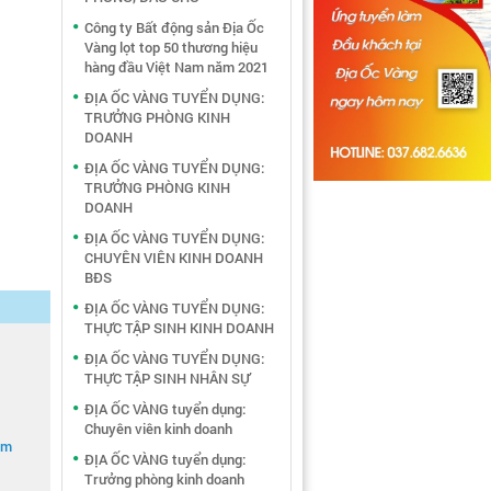
Công ty Bất động sản Địa Ốc
Vàng lọt top 50 thương hiệu
hàng đầu Việt Nam năm 2021
ĐỊA ỐC VÀNG TUYỂN DỤNG:
TRƯỞNG PHÒNG KINH
DOANH
ĐỊA ỐC VÀNG TUYỂN DỤNG:
TRƯỞNG PHÒNG KINH
DOANH
ĐỊA ỐC VÀNG TUYỂN DỤNG:
CHUYÊN VIÊN KINH DOANH
BĐS
ĐỊA ỐC VÀNG TUYỂN DỤNG:
THỰC TẬP SINH KINH DOANH
ĐỊA ỐC VÀNG TUYỂN DỤNG:
THỰC TẬP SINH NHÂN SỰ
ĐỊA ỐC VÀNG tuyển dụng:
Chuyên viên kinh doanh
om
ĐỊA ỐC VÀNG tuyển dụng:
Trưởng phòng kinh doanh