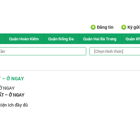
Đăng tin
Ký gử
Quận Hoàn Kiếm
Quận Đống Đa
Quận Hai Bà Trưng
Quận K
T – Ở NGAY
 Ở NGAY
ẤT – Ở NGAY
tiện ích đầy đủ