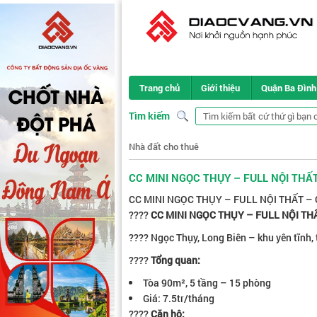
Trang chủ
Giới thiệu
Quận Ba Đình
Tìm kiếm
Nhà đất cho thuê
CC MINI NGỌC THỤY – FULL NỘI THẤ
CC MINI NGỌC THỤY – FULL NỘI THẤT –
????
CC MINI NGỌC THỤY – FULL NỘI TH
???? Ngọc Thụy, Long Biên – khu yên tĩnh, 
????
Tổng quan:
Tòa 90m², 5 tầng – 15 phòng
Giá: 7.5tr/tháng
????️
Căn hộ: