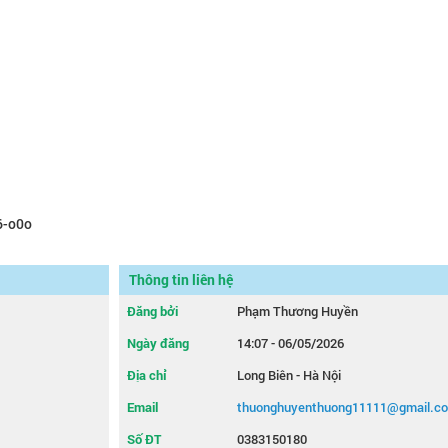
6-o0o
Thông tin liên hệ
Đăng bởi
Phạm Thương Huyền
Ngày đăng
14:07 - 06/05/2026
Địa chỉ
Long Biên - Hà Nội
Email
thuonghuyenthuong11111@gmail.c
Số ĐT
0383150180