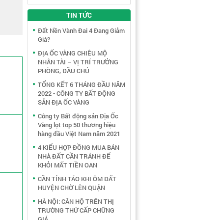
TIN TỨC
Đất Nền Vành Đai 4 Đang Giảm
Giá?
ĐỊA ỐC VÀNG CHIÊU MỘ
NHÂN TÀI – VỊ TRÍ TRƯỞNG
PHÒNG, ĐẦU CHỦ
TỔNG KẾT 6 THÁNG ĐẦU NĂM
2022 - CÔNG TY BẤT ĐỘNG
SẢN ĐỊA ỐC VÀNG
Công ty Bất động sản Địa Ốc
Vàng lọt top 50 thương hiệu
hàng đầu Việt Nam năm 2021
4 KIỂU HỢP ĐỒNG MUA BÁN
NHÀ ĐẤT CẦN TRÁNH ĐỂ
KHỎI MẤT TIỀN OAN
CẦN TỈNH TÁO KHI ÔM ĐẤT
HUYỆN CHỜ LÊN QUẬN
HÀ NỘI: CĂN HỘ TRÊN THỊ
TRƯỜNG THỨ CẤP CHỮNG
GIÁ