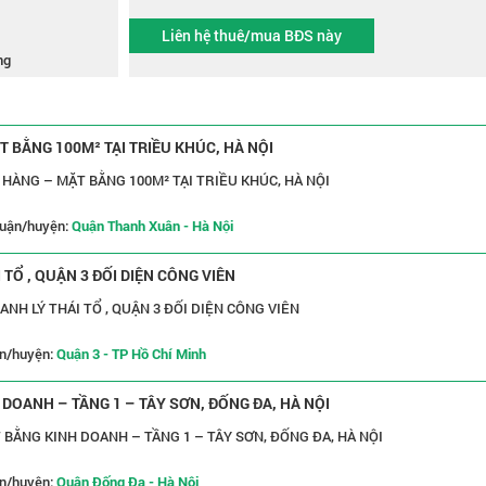
Liên hệ thuê/mua BĐS này
ng
 BẰNG 100M² TẠI TRIỀU KHÚC, HÀ NỘI
HÀNG – MẶT BẰNG 100M² TẠI TRIỀU KHÚC, HÀ NỘI
uận/huyện:
Quận Thanh Xuân - Hà Nội
TỔ , QUẬN 3 ĐỐI DIỆN CÔNG VIÊN
SHARE MẶT BẰNG KINH DOANH LÝ THÁI TỔ , QUẬN 3 ĐỐI DIỆN CÔNG VIÊN
n/huyện:
Quận 3 - TP Hồ Chí Minh
DOANH – TẦNG 1 – TÂY SƠN, ĐỐNG ĐA, HÀ NỘI
BẰNG KINH DOANH – TẦNG 1 – TÂY SƠN, ĐỐNG ĐA, HÀ NỘI
n/huyện:
Quận Đống Đa - Hà Nội