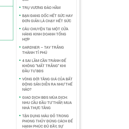
TRỤ VƯƠNG ĐÀO HẦM
BẠN ĐANG DỐC HẾT SỨC HAY
ĐƠN GIẢN LÀ CHẠY HẾT SỨC
CÂU CHUYỆN TẠI MỘT CỬA
HÀNG KINH DOANH TỔNG
HỢP
GARDNER – TAY TRẮNG
THÀNH TỈ PHÚ
4 SAI LẦM CẦN TRÁNH ĐỂ
KHÔNG "MẤT TRẮNG" KHI
ĐẦU TƯ BĐS
VÒNG ĐỜI TĂNG GIÁ CỦA BẤT
ĐỘNG SẢN DIỄN RA NHƯ THẾ
NÀO?
GIAO DỊCH BĐS MÙA DỊCH:
NHU CẦU ĐẦU TƯ THẤP, MUA
NHÀ THỰC TĂNG
TẬN DỤNG MÀU ĐỎ TRONG
PHONG THỦY ĐÚNG CÁCH ĐỂ
HẠNH PHÚC ĐỦ ĐẦY, SỰ