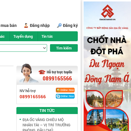
i mua bán
Đăng nhập
Đăng ký
hác
Tuyển dụng
Tin tức
0899165566
NV hỗ trợ
0899165566
TIN TỨC
ĐỊA ỐC VÀNG CHIÊU MỘ
NHÂN TÀI – VỊ TRÍ TRƯỞNG
PHÒNG, ĐẦU CHỦ