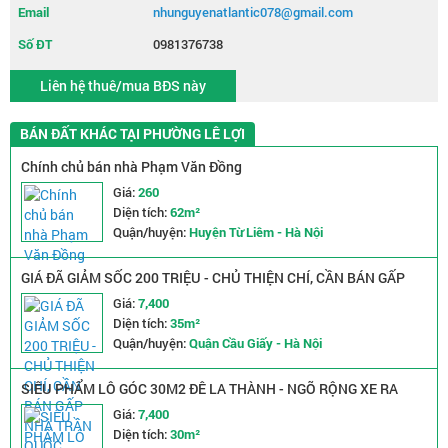
Email
nhunguyenatlantic078@gmail.com
Số ĐT
0981376738
Liên hệ thuê/mua BĐS này
BÁN ĐẤT KHÁC TẠI PHƯỜNG LÊ LỢI
Chính chủ bán nhà Phạm Văn Đồng
Giá:
260
Diện tích:
62m²
Quận/huyện:
Huyện Từ Liêm - Hà Nội
GIÁ ĐÃ GIẢM SỐC 200 TRIỆU - CHỦ THIỆN CHÍ, CẦN BÁN GẤP
NHÀ TRẦN QUỐC VƯỢNG - NGÕ NÔNG RỘNG - 2 MẶT THOÁNG
Giá:
7,400
Diện tích:
35m²
Quận/huyện:
Quận Cầu Giấy - Hà Nội
SIÊU PHẨM LÔ GÓC 30M2 ĐÊ LA THÀNH - NGÕ RỘNG XE RA
VÀO THOẢI MÁI - GIÁ CHỈ NHỈNH 7 TỶ
Giá:
7,400
Diện tích:
30m²