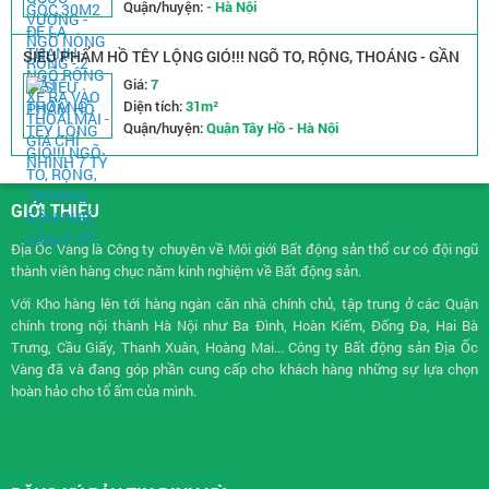
Quận/huyện:
- Hà Nội
SIÊU PHẨM HỒ TÊY LỘNG GIÓ!!! NGÕ TO, RỘNG, THOÁNG - GẦN
PHỐ, GẦN Ô TÔ
Giá:
7
Diện tích:
31m²
Quận/huyện:
Quận Tây Hồ - Hà Nội
GIỚI THIỆU
Địa Ốc Vàng là Công ty chuyên về
Môi giới Bất động sản
thổ cư có đội ngũ
thành viên hàng chục năm kinh nghiệm về Bất động sản.
Với Kho hàng lên tới hàng ngàn căn nhà chính chủ, tập trung ở các Quận
chính trong nội thành Hà Nội như Ba Đình, Hoàn Kiếm, Đống Đa, Hai Bà
Trưng, Cầu Giấy, Thanh Xuân, Hoàng Mai... Công ty Bất động sản Địa Ốc
Vàng đã và đang góp phần cung cấp cho khách hàng những sự lựa chọn
hoàn hảo cho tổ ấm của mình.