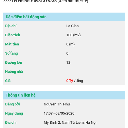
????
LH Em Như: 0981376738
(Xem đất thực tế).
Đặc điểm bất động sản
Địa chỉ
La Gian
Diện tích
100 (m2)
Mặt tiền
0 (m)
Số tầng
0
Đường lớn
12
Hướng nhà
Giá
0 Tỷ
/tổng
Thông tin liên hệ
Đăng bởi
Nguyễn Thị Như
Ngày đăng
17:07 - 08/05/2026
Địa chỉ
Mỹ Đình 2, Nam Từ Liêm, Hà Nội