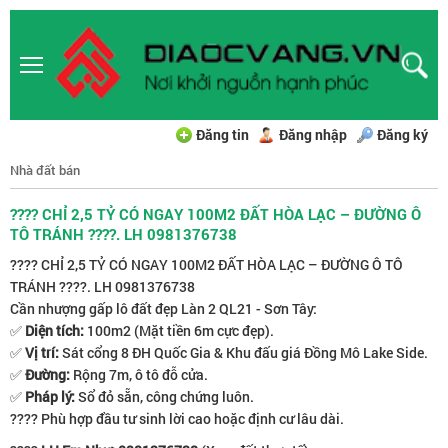
Đăng tin
Đăng nhập
Đăng ký
Nhà đất bán
???? CHỈ 2,5 TỶ CÓ NGAY 100M2 ĐẤT HÒA LẠC – ĐƯỜNG Ô
TÔ TRÁNH ????. LH 0981376738
???? CHỈ 2,5 TỶ CÓ NGAY 100M2 ĐẤT HÒA LẠC – ĐƯỜNG Ô TÔ
TRÁNH ????. LH 0981376738
Cần nhượng gấp lô đất đẹp Làn 2 QL21 - Sơn Tây:
✅
Diện tích:
100m2 (Mặt tiền 6m cực đẹp).
✅
Vị trí:
Sát cổng 8 ĐH Quốc Gia & Khu đấu giá Đồng Mô Lake Side.
✅
Đường:
Rộng 7m, ô tô đỗ cửa.
✅
Pháp lý:
Sổ đỏ sẵn, công chứng luôn.
???? Phù hợp đầu tư sinh lời cao hoặc định cư lâu dài.