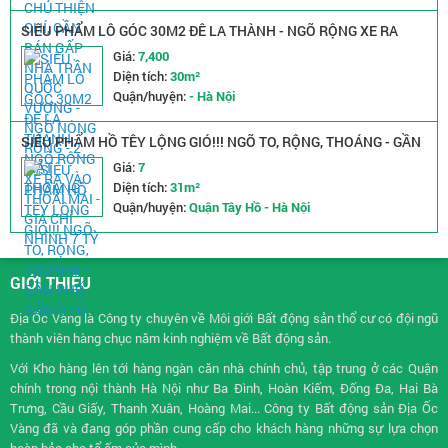
SIÊU PHẨM LÔ GÓC 30M2 ĐÊ LA THÀNH - NGÕ RỘNG XE RA
VÀO THOẢI MÁI - GIÁ CHỈ NHỈNH 7 TỶ
Giá:
7,400
Diện tích:
30m²
Quận/huyện:
- Hà Nội
SIÊU PHẨM HỒ TÊY LỘNG GIÓ!!! NGÕ TO, RỘNG, THOÁNG - GẦN
PHỐ, GẦN Ô TÔ
Giá:
7
Diện tích:
31m²
Quận/huyện:
Quận Tây Hồ - Hà Nội
GIỚI THIỆU
Địa Ốc Vàng là Công ty chuyên về
Môi giới Bất động sản
thổ cư có đội ngũ
thành viên hàng chục năm kinh nghiệm về Bất động sản.
Với Kho hàng lên tới hàng ngàn căn nhà chính chủ, tập trung ở các Quận
chính trong nội thành Hà Nội như Ba Đình, Hoàn Kiếm, Đống Đa, Hai Bà
Trưng, Cầu Giấy, Thanh Xuân, Hoàng Mai... Công ty Bất động sản Địa Ốc
Vàng đã và đang góp phần cung cấp cho khách hàng những sự lựa chọn