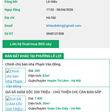
Đăng bởi
Lê Hiếu
Ngày đăng
17:02 - 08/04/2026
Địa chỉ
Hà Nội
Email
lehieubdstq@gmail.com
Số ĐT
0945121558
Liên hệ thuê/mua BĐS này
BÁN ĐẤT KHÁC TẠI PHƯỜNG LÊ LỢI
Chính chủ bán nhà Phạm Văn Đồng
Giá:
260
Diện tích:
62m²
Quận/huyện:
Huyện Từ Liêm - Hà Nội
GIÁ ĐÃ GIẢM SỐC 200 TRIỆU - CHỦ THIỆN CHÍ, CẦN BÁN GẤP
NHÀ TRẦN QUỐC VƯỢNG - NGÕ NÔNG RỘNG - 2 MẶT THOÁNG
Giá:
7,400
Diện tích:
35m²
Quận/huyện:
Quận Cầu Giấy - Hà Nội