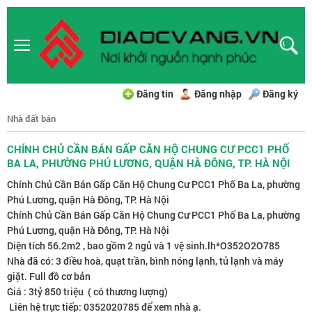
Đăng tin
Đăng nhập
Đăng ký
Nhà đất bán
CHÍNH CHỦ CẦN BÁN GẤP CĂN HỘ CHUNG CƯ PCC1 PHỐ
BA LA, PHƯỜNG PHÚ LƯƠNG, QUẬN HÀ ĐÔNG, TP. HÀ NỘI
Chính Chủ Cần Bán Gấp Căn Hộ Chung Cư PCC1 Phố Ba La, phường
Phú Lương, quận Hà Đông, TP. Hà Nội
Chính Chủ Cần Bán Gấp Căn Hộ Chung Cư PCC1 Phố Ba La, phường
Phú Lương, quận Hà Đông, TP. Hà Nội
Diện tích 56.2m2 , bao gồm 2 ngủ và 1 vệ sinh.lh*O352O2O785
Nhà đã có: 3 điều hoà, quạt trần, bình nóng lạnh, tủ lạnh và máy
giặt. Full đồ cơ bản
Giá : 3tỷ 850 triệu ( có thương lượng)
Liên hệ trực tiếp: 0352020785 để xem nhà ạ.