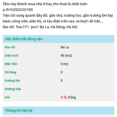
Tầm này khách mua nhà ở hay cho thuê là nhất luôn
ạ.lh*O352O2O785
Tiện ích xung quanh đầy đủ: gần chợ, trường học, gần trường ĐH Đại
Nam, công viên, siêu thị, ra tàu điện trên cao, xe buýt rất tiện...
Địa chỉ: Toà CT1- pcc1 Ba La, Hà Đông, Hà Nội
Đặc điểm bất động sản
Địa chỉ
Ba La
Diện tích
56 (m2)
Mặt tiền
0 (m)
Số tầng
0
Đường lớn
5
Hướng nhà
Giá
4 Tỷ
/tổng
Thông tin liên hệ