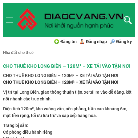
Đăng tin
Đăng nhập
Đăng ký
Nhà đất cho thuê
CHO THUÊ KHO LONG BIÊN – 120M² – XE TẢI VÀO TẬN NƠI
CHO THUÊ KHO LONG BIÊN – 120M² – XE TẢI VÀO TẬN NƠI
CHO THUÊ KHO LONG BIÊN – 120M² – XE TẢI VÀO TẬN NƠI
Vị trí tại
Long Biên
, giao thông thuận tiện, xe tải ra vào dễ dàng, kết
nối nhanh các trục chính.
Diện tích 120m², kho vuông vắn, nền phẳng, trần cao khoảng 6m,
mặt tiền rộng, tối ưu lưu trữ và sắp xếp hàng hóa.
Trang bị sẵn:
Có phòng điều hành riêng