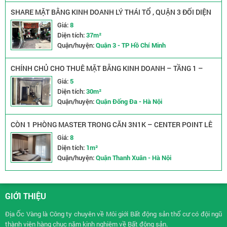
SHARE MẶT BẰNG KINH DOANH LÝ THÁI TỔ , QUẬN 3 ĐỐI DIỆN
CÔNG VIÊN
Giá:
8
Diện tích:
37m²
Quận/huyện:
Quận 3 - TP Hồ Chí Minh
CHÍNH CHỦ CHO THUÊ MẶT BẰNG KINH DOANH – TẦNG 1 –
TÂY SƠN, ĐỐNG ĐA, HÀ NỘI
Giá:
5
Diện tích:
30m²
Quận/huyện:
Quận Đống Đa - Hà Nội
CÒN 1 PHÒNG MASTER TRONG CĂN 3N1K – CENTER POINT LÊ
VĂN LƯƠNG
Giá:
8
Diện tích:
1m²
Quận/huyện:
Quận Thanh Xuân - Hà Nội
GIỚI THIỆU
Địa Ốc Vàng là Công ty chuyên về
Môi giới Bất động sản
thổ cư có đội ngũ
thành viên hàng chục năm kinh nghiệm về Bất động sản.