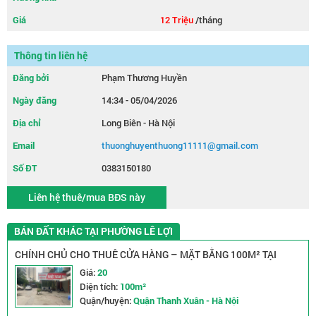
Giá
12 Triệu
/tháng
Thông tin liên hệ
Đăng bởi
Phạm Thương Huyền
Ngày đăng
14:34 - 05/04/2026
Địa chỉ
Long Biên - Hà Nội
Email
thuonghuyenthuong11111@gmail.com
Số ĐT
0383150180
Liên hệ thuê/mua BĐS này
BÁN ĐẤT KHÁC TẠI PHƯỜNG LÊ LỢI
CHÍNH CHỦ CHO THUÊ CỬA HÀNG – MẶT BẰNG 100M² TẠI
TRIỀU KHÚC, HÀ NỘI
Giá:
20
Diện tích:
100m²
Quận/huyện:
Quận Thanh Xuân - Hà Nội