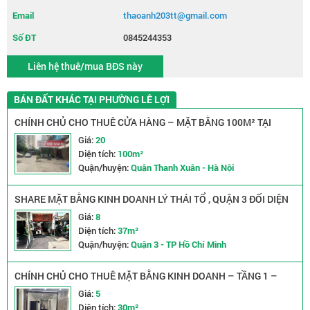
Email
thaoanh203tt@gmail.com
Số ĐT
0845244353
Liên hệ thuê/mua BĐS này
BÁN ĐẤT KHÁC TẠI PHƯỜNG LÊ LỢI
CHÍNH CHỦ CHO THUÊ CỬA HÀNG – MẶT BẰNG 100M² TẠI
TRIỀU KHÚC, HÀ NỘI
Giá:
20
Diện tích:
100m²
Quận/huyện:
Quận Thanh Xuân - Hà Nội
SHARE MẶT BẰNG KINH DOANH LÝ THÁI TỔ , QUẬN 3 ĐỐI DIỆN
CÔNG VIÊN
Giá:
8
Diện tích:
37m²
Quận/huyện:
Quận 3 - TP Hồ Chí Minh
CHÍNH CHỦ CHO THUÊ MẶT BẰNG KINH DOANH – TẦNG 1 –
TÂY SƠN, ĐỐNG ĐA, HÀ NỘI
Giá:
5
Diện tích:
30m²