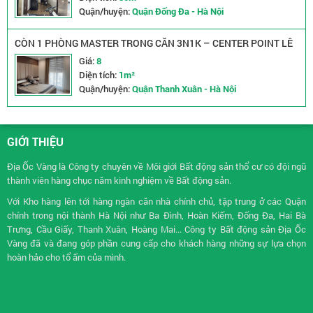
Quận/huyện:
Quận Đống Đa - Hà Nội
CÒN 1 PHÒNG MASTER TRONG CĂN 3N1K – CENTER POINT LÊ
VĂN LƯƠNG
Giá:
8
Diện tích:
1m²
Quận/huyện:
Quận Thanh Xuân - Hà Nội
GIỚI THIỆU
Địa Ốc Vàng là Công ty chuyên về
Môi giới Bất động sản
thổ cư có đội ngũ
thành viên hàng chục năm kinh nghiệm về Bất động sản.
Với Kho hàng lên tới hàng ngàn căn nhà chính chủ, tập trung ở các Quận
chính trong nội thành Hà Nội như Ba Đình, Hoàn Kiếm, Đống Đa, Hai Bà
Trưng, Cầu Giấy, Thanh Xuân, Hoàng Mai... Công ty Bất động sản Địa Ốc
Vàng đã và đang góp phần cung cấp cho khách hàng những sự lựa chọn
hoàn hảo cho tổ ấm của mình.