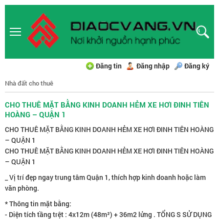
Đăng tin
Đăng nhập
Đăng ký
Nhà đất cho thuê
CHO THUÊ MẶT BẰNG KINH DOANH HẺM XE HƠI ĐINH TIÊN
HOÀNG – QUẬN 1
CHO THUÊ MẶT BẰNG KINH DOANH HẺM XE HƠI ĐINH TIÊN HOÀNG
– QUẬN 1
CHO THUÊ MẶT BẰNG KINH DOANH HẺM XE HƠI ĐINH TIÊN HOÀNG
– QUẬN 1
_ Vị trí đẹp ngay trung tâm Quận 1, thích hợp kinh doanh hoặc làm
văn phòng.
* Thông tin mặt bằng:
- Diện tích tầng trệt : 4x12m (48m²) + 36m2 lửng . TỔNG S SỬ DỤNG