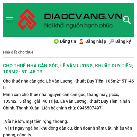
Đăng tin
Đăng nhập
Đăng ký
Nhà đất cho thuê
CHO THUÊ NHÀ CĂN GÓC, LÊ VĂN LƯƠNG, KHUẤT DUY TIẾN;
105M2* 5T -46 TR
Cho thuê nhà căn góc, Lê Văn Lương, Khuất Duy Tiến; 105m2* 5T -46
tr
Mình cần cho thuê nhà nguyên căn căn góc, thang máy, pccc,
105m2_ 5 tầng , giá: 46 Triệu. Lê Văn Lương, Khuất Duy Tiến; Nhân
Chính, Thanh Xuân. Liên hệ chính chủ: 0946507497
_Vỉa hè lớn, mặt tiền rộng, thoáng.
_Vị trí ngay ngã ba, khu đông dân cư, kinh doanh sầm uất, nhiều văn
phòng, công ty.