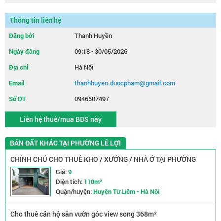
Thông tin liên hệ
Đăng bởi
Thanh Huyền
Ngày đăng
09:18 - 30/05/2026
Địa chỉ
Hà Nội
Email
thanhhuyen.duocpham@gmail.com
Số ĐT
0946507497
Liên hệ thuê/mua BĐS này
BÁN ĐẤT KHÁC TẠI PHƯỜNG LÊ LỢI
CHÍNH CHỦ CHO THUÊ KHO / XƯỞNG / NHÀ Ở TẠI PHƯỜNG
THUỴ PHƯƠNG, QUẬN BẮC TỪ LIÊM, HÀ NỘI
Giá:
9
Diện tích:
110m²
Quận/huyện:
Huyện Từ Liêm - Hà Nội
Cho thuê căn hộ sân vườn góc view song 368m²