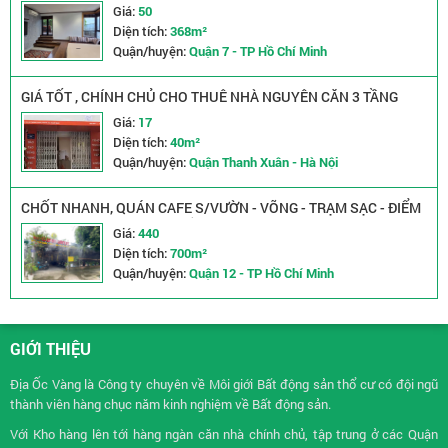
Giá:
50
Diện tích:
368m²
Quận/huyện:
Quận 7 - TP Hồ Chí Minh
GIÁ TỐT , CHÍNH CHỦ CHO THUÊ NHÀ NGUYÊN CĂN 3 TẦNG
NGAY NGÕ 109 TRƯỜNG CHINH, THANH XUÂN, HÀ NỘI
Giá:
17
Diện tích:
40m²
Quận/huyện:
Quận Thanh Xuân - Hà Nội
CHỐT NHANH, QUÁN CAFE S/VƯỜN - VÕNG - TRẠM SẠC - ĐIỂM
TÂM, DTSD : 750 m2 ĐẸP LẮM, DT Ngang 17m x 44m , MB THUÊ
Giá:
440
RẺ CHỈ : 19 tr, Tel : 0988572025 ( chính chủ )
Diện tích:
700m²
Quận/huyện:
Quận 12 - TP Hồ Chí Minh
GIỚI THIỆU
Địa Ốc Vàng là Công ty chuyên về
Môi giới Bất động sản
thổ cư có đội ngũ
thành viên hàng chục năm kinh nghiệm về Bất động sản.
Với Kho hàng lên tới hàng ngàn căn nhà chính chủ, tập trung ở các Quận