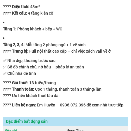
????
Diện tích:
43m²
????
Kết cấu:
4 tầng kiên cố
Tầng 1:
Phòng khách + bếp + WC
Tầng 2, 3, 4:
Mỗi tầng 2 phòng ngủ + 1 vệ sinh
????
Trang bị:
Full nội thất cao cấp – chỉ việc xách vali về ở
✅ Nhà đẹp, thoáng trước sau
✅ Sổ đỏ chính chủ, nở hậu – pháp lý an toàn
✅ Chủ nhà dễ tính
????
Giá thuê:
13 triệu/tháng
????
Thanh toán:
Cọc 1 tháng, thanh toán 3 tháng/lần
???? Ưu tiên khách thuê lâu dài
????
Liên hệ ngay:
Em Huyền – 0936.072.396 để xem nhà trực tiếp!
Đặc điểm bất động sản
Địa chỉ
Ngọc Thụy