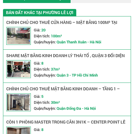
BÁN ĐẤT KHÁC TẠI PHƯỜNG LÊ LỢI
CHÍNH CHỦ CHO THUÊ CỬA HÀNG – MẶT BẰNG 100M² TẠI
TRIỀU KHÚC, HÀ NỘI
Giá:
20
Diện tích:
100m²
Quận/huyện:
Quận Thanh Xuân - Hà Nội
SHARE MẶT BẰNG KINH DOANH LÝ THÁI TỔ , QUẬN 3 ĐỐI DIỆN
CÔNG VIÊN
Giá:
8
Diện tích:
37m²
Quận/huyện:
Quận 3 - TP Hồ Chí Minh
CHÍNH CHỦ CHO THUÊ MẶT BẰNG KINH DOANH – TẦNG 1 –
TÂY SƠN, ĐỐNG ĐA, HÀ NỘI
Giá:
5
Diện tích:
30m²
Quận/huyện:
Quận Đống Đa - Hà Nội
CÒN 1 PHÒNG MASTER TRONG CĂN 3N1K – CENTER POINT LÊ
VĂN LƯƠNG
Giá:
8