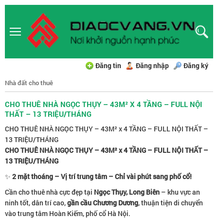
Đăng tin
Đăng nhập
Đăng ký
Nhà đất cho thuê
CHO THUÊ NHÀ NGỌC THỤY – 43M² X 4 TẦNG – FULL NỘI
THẤT – 13 TRIỆU/THÁNG
CHO THUÊ NHÀ NGỌC THỤY – 43M² x 4 TẦNG – FULL NỘI THẤT –
13 TRIỆU/THÁNG
CHO THUÊ NHÀ NGỌC THỤY – 43M² x 4 TẦNG – FULL NỘI THẤT –
13 TRIỆU/THÁNG
✨
2 mặt thoáng – Vị trí trung tâm – Chỉ vài phút sang phố cổ!
Cần cho thuê nhà cực đẹp tại
Ngọc Thụy, Long Biên
– khu vực an
ninh tốt, dân trí cao,
gần cầu Chương Dương
, thuận tiện di chuyển
vào trung tâm Hoàn Kiếm, phố cổ Hà Nội.