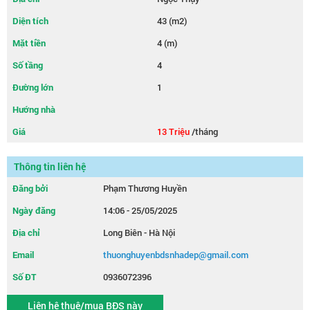
Diện tích
43 (m2)
Mặt tiền
4 (m)
Số tầng
4
Đường lớn
1
Hướng nhà
Giá
13 Triệu
/tháng
Thông tin liên hệ
Đăng bởi
Phạm Thương Huyền
Ngày đăng
14:06 - 25/05/2025
Địa chỉ
Long Biên - Hà Nội
Email
thuonghuyenbdsnhadep@gmail.com
Số ĐT
0936072396
Liên hệ thuê/mua BĐS này