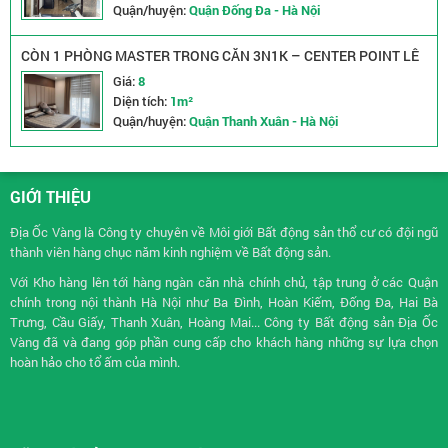
Quận/huyện:
Quận Đống Đa - Hà Nội
CÒN 1 PHÒNG MASTER TRONG CĂN 3N1K – CENTER POINT LÊ
VĂN LƯƠNG
Giá:
8
Diện tích:
1m²
Quận/huyện:
Quận Thanh Xuân - Hà Nội
GIỚI THIỆU
Địa Ốc Vàng là Công ty chuyên về
Môi giới Bất động sản
thổ cư có đội ngũ
thành viên hàng chục năm kinh nghiệm về Bất động sản.
Với Kho hàng lên tới hàng ngàn căn nhà chính chủ, tập trung ở các Quận
chính trong nội thành Hà Nội như Ba Đình, Hoàn Kiếm, Đống Đa, Hai Bà
Trưng, Cầu Giấy, Thanh Xuân, Hoàng Mai... Công ty Bất động sản Địa Ốc
Vàng đã và đang góp phần cung cấp cho khách hàng những sự lựa chọn
hoàn hảo cho tổ ấm của mình.