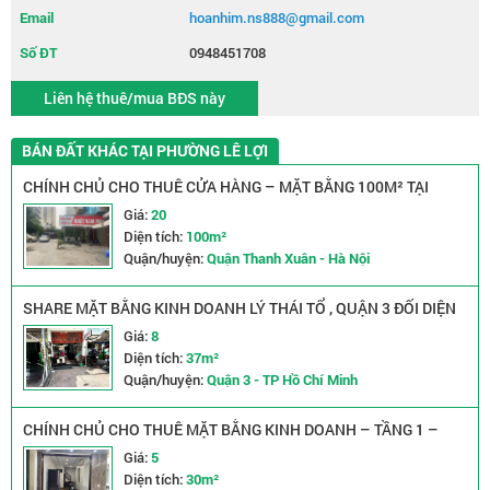
Email
hoanhim.ns888@gmail.com
Số ĐT
0948451708
Liên hệ thuê/mua BĐS này
BÁN ĐẤT KHÁC TẠI PHƯỜNG LÊ LỢI
CHÍNH CHỦ CHO THUÊ CỬA HÀNG – MẶT BẰNG 100M² TẠI
TRIỀU KHÚC, HÀ NỘI
Giá:
20
Diện tích:
100m²
Quận/huyện:
Quận Thanh Xuân - Hà Nội
SHARE MẶT BẰNG KINH DOANH LÝ THÁI TỔ , QUẬN 3 ĐỐI DIỆN
CÔNG VIÊN
Giá:
8
Diện tích:
37m²
Quận/huyện:
Quận 3 - TP Hồ Chí Minh
CHÍNH CHỦ CHO THUÊ MẶT BẰNG KINH DOANH – TẦNG 1 –
TÂY SƠN, ĐỐNG ĐA, HÀ NỘI
Giá:
5
Diện tích:
30m²