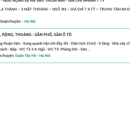
 NGÕ RỘNG XE RA VÀO THOẢI MÁI - GIÁ CHỈ NHỈNH 7 TỶ
LA THÀNH – 3 MẶT THOÁNG – NGÕ 3M – GIÁ CHỈ 7.4 TỶ – TRUNG TÂM BA 
Quận/huyện:
- Hà Nội
, RỘNG, THOÁNG - GẦN PHỐ, GẦN Ô TÔ
ng thuận tiện - Xung quanh tiện ích đầy đủ - Diện tích 31m2 - 5 tầng - Nhà xây c
Khách - Bếp - WC T2 3 4: Ngủ - WC T5: Phòng thờ - Sân...
n/huyện:
Quận Tây Hồ - Hà Nội