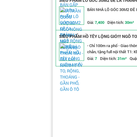
SIÊU PHẨM LÔ GÓC 30M2 ĐÊ LA THÀNH -
BÁN NHÀ LÔ GÓC 30M2 ĐÊ 
Giá:
7,400
Diện tích:
30m²
SIÊU PHẨM HỒ TÊY LỘNG GIÓ!!! NGÕ TO
- Chỉ 100m ra phố - Giao thô
chắn, tặng full nội thất T1: 
Giá:
7
Diện tích:
31m²
Quậ