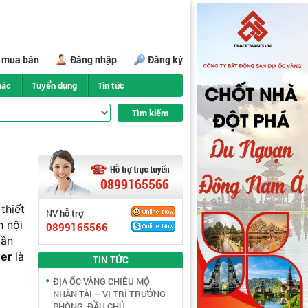
i mua bán
Đăng nhập
Đăng ký
hác
Tuyển dụng
Tin tức
0899165566
thiết
NV hỗ trợ
h nội
0899165566
gần
er
là
TIN TỨC
ĐỊA ỐC VÀNG CHIÊU MỘ
NHÂN TÀI – VỊ TRÍ TRƯỞNG
PHÒNG, ĐẦU CHỦ