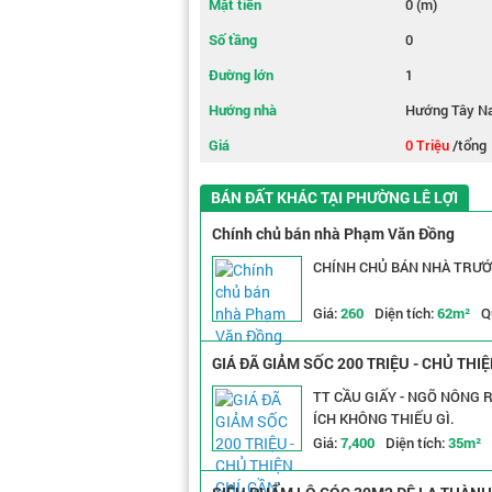
Mặt tiền
0 (m)
Số tầng
0
Đường lớn
1
Hướng nhà
Hướng Tây N
Giá
0 Triệu
/tổng
BÁN ĐẤT KHÁC TẠI PHƯỜNG LÊ LỢI
Chính chủ bán nhà Phạm Văn Đồng
CHÍNH CHỦ BÁN NHÀ TRƯỚ
Giá:
260
Diện tích:
62m²
Q
GIÁ ĐÃ GIẢM SỐC 200 TRIỆU - CHỦ TH
THOÁNG
TT CẦU GIẤY - NGÕ NÔNG 
ÍCH KHÔNG THIẾU GÌ.
Giá:
7,400
Diện tích:
35m²