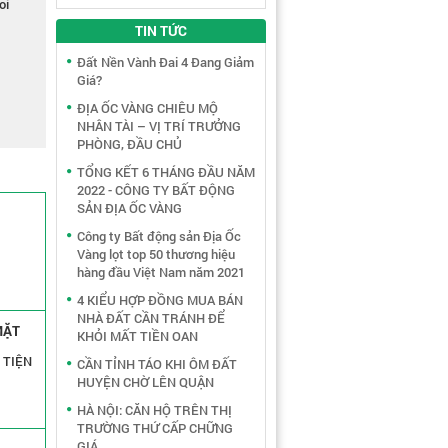
oi
TIN TỨC
Đất Nền Vành Đai 4 Đang Giảm
Giá?
ĐỊA ỐC VÀNG CHIÊU MỘ
NHÂN TÀI – VỊ TRÍ TRƯỞNG
PHÒNG, ĐẦU CHỦ
TỔNG KẾT 6 THÁNG ĐẦU NĂM
2022 - CÔNG TY BẤT ĐỘNG
SẢN ĐỊA ỐC VÀNG
Công ty Bất động sản Địa Ốc
Vàng lọt top 50 thương hiệu
hàng đầu Việt Nam năm 2021
4 KIỂU HỢP ĐỒNG MUA BÁN
NHÀ ĐẤT CẦN TRÁNH ĐỂ
MẶT
KHỎI MẤT TIỀN OAN
 TIỆN
CẦN TỈNH TÁO KHI ÔM ĐẤT
HUYỆN CHỜ LÊN QUẬN
HÀ NỘI: CĂN HỘ TRÊN THỊ
TRƯỜNG THỨ CẤP CHỮNG
GIÁ