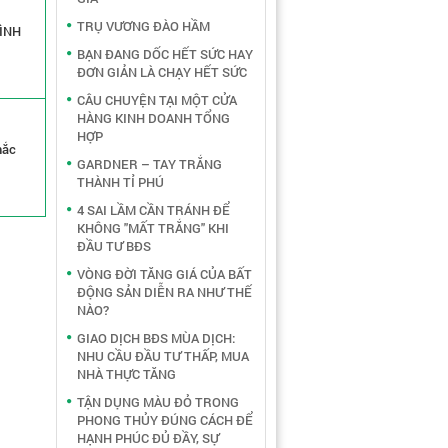
TRỤ VƯƠNG ĐÀO HẦM
ĐÌNH
BẠN ĐANG DỐC HẾT SỨC HAY
ĐƠN GIẢN LÀ CHẠY HẾT SỨC
CÂU CHUYỆN TẠI MỘT CỬA
HÀNG KINH DOANH TỔNG
HỢP
hắc
GARDNER – TAY TRẮNG
THÀNH TỈ PHÚ
4 SAI LẦM CẦN TRÁNH ĐỂ
KHÔNG "MẤT TRẮNG" KHI
ĐẦU TƯ BĐS
VÒNG ĐỜI TĂNG GIÁ CỦA BẤT
ĐỘNG SẢN DIỄN RA NHƯ THẾ
NÀO?
GIAO DỊCH BĐS MÙA DỊCH:
NHU CẦU ĐẦU TƯ THẤP, MUA
NHÀ THỰC TĂNG
TẬN DỤNG MÀU ĐỎ TRONG
PHONG THỦY ĐÚNG CÁCH ĐỂ
HẠNH PHÚC ĐỦ ĐẦY, SỰ