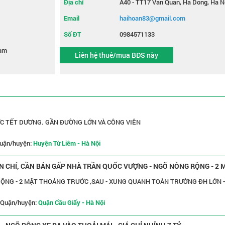
Địa chỉ
A40 - TT17 Van Quan, Ha Dong, Ha N
Email
haihoan83@gmail.com
Số ĐT
0984571133
am
Liên hệ thuê/mua BĐS này
C TẾT DƯƠNG. GẦN ĐƯỜNG LỚN VÀ CÔNG VIÊN
uận/huyện:
Huyện Từ Liêm - Hà Nội
IỆN CHÍ, CẦN BÁN GẤP NHÀ TRẦN QUỐC VƯỢNG - NGÕ NÔNG RỘNG - 2 
RỘNG - 2 MẶT THOÁNG TRƯỚC ,SAU - XUNG QUANH TOÀN TRƯỜNG ĐH LỚN -
Quận/huyện:
Quận Cầu Giấy - Hà Nội