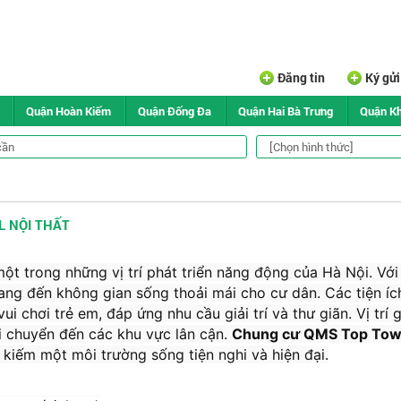
Đăng tin
Ký gử
Quận Hoàn Kiếm
Quận Đống Đa
Quận Hai Bà Trưng
Quận K
L NỘI THẤT
ột trong những vị trí phát triển năng động của Hà Nội. Với 
ang đến không gian sống thoải mái cho cư dân. Các tiện íc
i chơi trẻ em, đáp ứng nhu cầu giải trí và thư giãn. Vị trí 
i chuyển đến các khu vực lân cận.
Chung cư QMS Top Tow
 kiếm một môi trường sống tiện nghi và hiện đại.