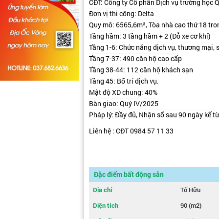
CĐT: Công ty Cổ phần Dịch vụ trường học
Đơn vị thi công: Delta
Quy mô: 6565,6m², Tòa nhà cao thứ 18 tron
Tầng hầm: 3 tầng hầm + 2 (Đỗ xe cơ khí)
Tầng 1-6: Chức năng dịch vụ, thương mại, 
Tầng 7-37: 490 căn hộ cao cấp
Tầng 38-44: 112 căn hộ khách sạn
Tầng 45: Bố trí dịch vụ.
Mật độ XD chung: 40%
Bàn giao: Quý IV/2025
Pháp lý: Đầy đủ, Nhận sổ sau 90 ngày kể t
Liên hệ : CĐT 0984 57 11 33
Đặc điểm bất động sản
Địa chỉ
Tố Hữu
Diện tích
90 (m2)