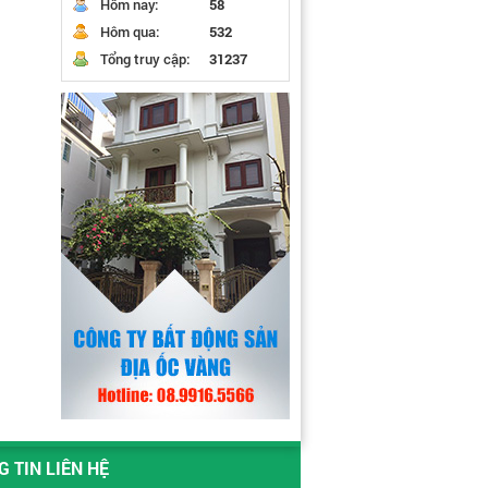
Hôm nay:
58
Hôm qua:
532
Tổng truy cập:
31237
 TIN LIÊN HỆ