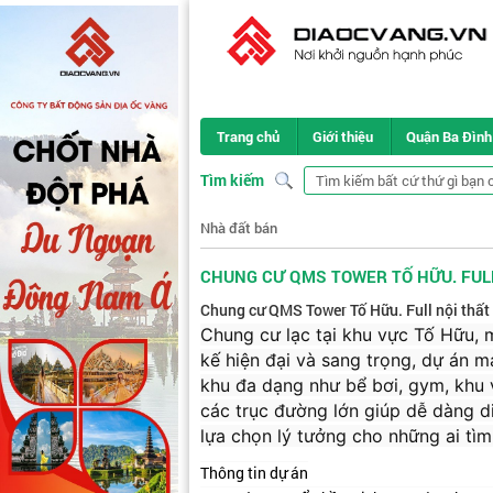
Trang chủ
Giới thiệu
Quận Ba Đình
Tìm kiếm
Nhà đất bán
CHUNG CƯ QMS TOWER TỐ HỮU. FUL
Chung cư QMS Tower Tố Hữu. Full nội thất
Chung cư lạc tại khu vực Tố Hữu, m
kế hiện đại và sang trọng, dự án m
khu đa dạng như bể bơi, gym, khu vu
các trục đường lớn giúp dễ dàng d
lựa chọn lý tưởng cho những ai tìm
Thông tin dự án