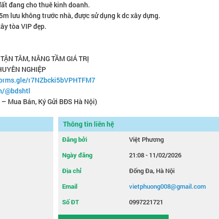
 đất đang cho thuê kinh doanh.
 35m lưu không trước nhà, được sử dụng k dc xây dựng.
 xây tòa VIP đẹp.
ẬN TÂM, NÂNG TẦM GIÁ TRỊ
CHUYÊN NGHIỆP
/forms.gle/r7NZbcki5bVPHTFM7
m/@bdshtl
t – Mua Bán, Ký Gửi BĐS Hà Nội)
Thông tin liên hệ
Đăng bởi
Việt Phương
Ngày đăng
21:08 - 11/02/2026
Địa chỉ
Đống Đa, Hà Nội
Email
vietphuong008@gmail.com
Số ĐT
0997221721