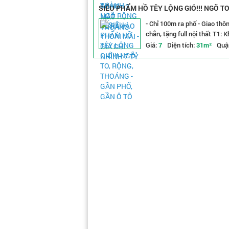
SIÊU PHẨM HỒ TÊY LỘNG GIÓ!!! NGÕ TO
- Chỉ 100m ra phố - Giao thô
chắn, tặng full nội thất T1: 
Giá:
7
Diện tích:
31m²
Quậ