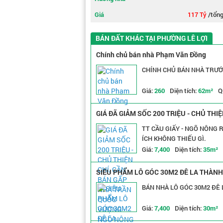
Giá
117 Tỷ
/tổn
BÁN ĐẤT KHÁC TẠI PHƯỜNG LÊ LỢI
Chính chủ bán nhà Phạm Văn Đồng
CHÍNH CHỦ BÁN NHÀ TRƯỚ
Giá:
260
Diện tích:
62m²
Q
GIÁ ĐÃ GIẢM SỐC 200 TRIỆU - CHỦ TH
THOÁNG
TT CẦU GIẤY - NGÕ NÔNG 
ÍCH KHÔNG THIẾU GÌ.
Giá:
7,400
Diện tích:
35m²
SIÊU PHẨM LÔ GÓC 30M2 ĐÊ LA THÀNH -
BÁN NHÀ LÔ GÓC 30M2 ĐÊ 
Giá:
7,400
Diện tích:
30m²