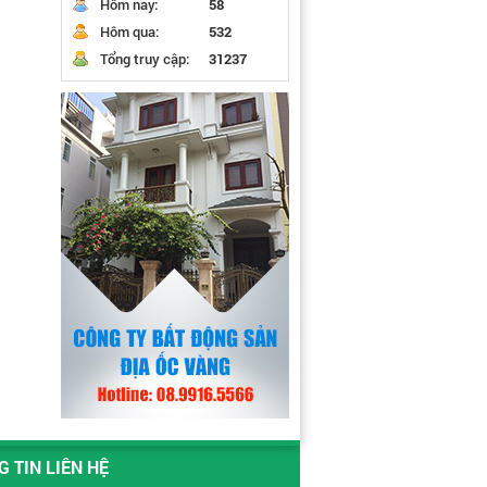
Hôm nay:
58
Hôm qua:
532
Tổng truy cập:
31237
 TIN LIÊN HỆ