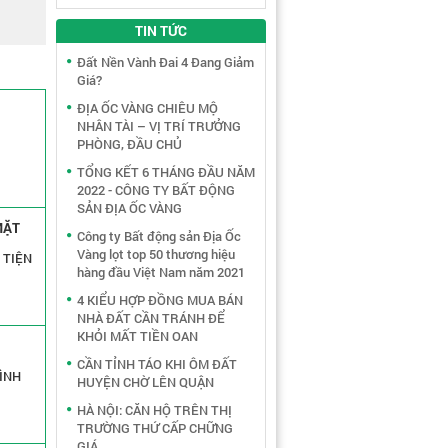
TIN TỨC
Đất Nền Vành Đai 4 Đang Giảm
Giá?
ĐỊA ỐC VÀNG CHIÊU MỘ
NHÂN TÀI – VỊ TRÍ TRƯỞNG
PHÒNG, ĐẦU CHỦ
TỔNG KẾT 6 THÁNG ĐẦU NĂM
2022 - CÔNG TY BẤT ĐỘNG
SẢN ĐỊA ỐC VÀNG
MẶT
Công ty Bất động sản Địa Ốc
Vàng lọt top 50 thương hiệu
 TIỆN
hàng đầu Việt Nam năm 2021
4 KIỂU HỢP ĐỒNG MUA BÁN
NHÀ ĐẤT CẦN TRÁNH ĐỂ
KHỎI MẤT TIỀN OAN
CẦN TỈNH TÁO KHI ÔM ĐẤT
ĐÌNH
HUYỆN CHỜ LÊN QUẬN
HÀ NỘI: CĂN HỘ TRÊN THỊ
TRƯỜNG THỨ CẤP CHỮNG
GIÁ