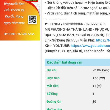
- Nói không với quy hoạch + Hiện trạng lô
- Diện tích đất trên sổ 177m2 ngoài ra có
- Vị trí vàng, diện tích rộng, mặt tiền rộng,
------------------
☎️ LH NGAY 0982833366 - 0902223785
MR PHƯƠNG HÀ THÀNH LAND - PHỤC VỤ T
DỊCH VỤ MUA BÁN, KÝ GỬI BĐS HÀ NỘI 
Link Sử Dụng Dịch Vụ (Miễn Phí):
https:/
Kênh YOUTUBE:
https://www.youtube.co
(Chuyên BĐS Đẹp, Giá trị, Thanh Khoản Tố
Đặc điểm bất động sản
Địa chỉ
Võ Chí Công
Diện tích
177 (m2)
Mặt tiền
11 (m)
Số tầng
1
Đường lớn
30
Hướng nhà