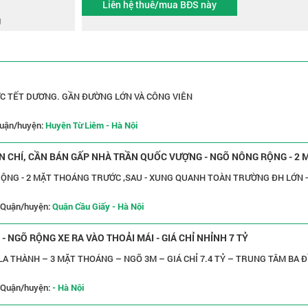
Liên hệ thuê/mua BĐS này
g
C TẾT DƯƠNG. GẦN ĐƯỜNG LỚN VÀ CÔNG VIÊN
uận/huyện:
Huyện Từ Liêm - Hà Nội
IỆN CHÍ, CẦN BÁN GẤP NHÀ TRẦN QUỐC VƯỢNG - NGÕ NÔNG RỘNG - 2 
RỘNG - 2 MẶT THOÁNG TRƯỚC ,SAU - XUNG QUANH TOÀN TRƯỜNG ĐH LỚN -
Quận/huyện:
Quận Cầu Giấy - Hà Nội
 NGÕ RỘNG XE RA VÀO THOẢI MÁI - GIÁ CHỈ NHỈNH 7 TỶ
LA THÀNH – 3 MẶT THOÁNG – NGÕ 3M – GIÁ CHỈ 7.4 TỶ – TRUNG TÂM BA 
Quận/huyện:
- Hà Nội