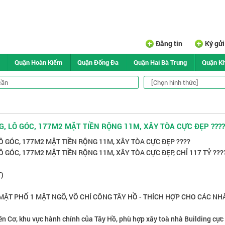
Đăng tin
Ký gử
Quận Hoàn Kiếm
Quận Đống Đa
Quận Hai Bà Trưng
Quận K
G, LÔ GÓC, 177M2 MẶT TIỀN RỘNG 11M, XÂY TÒA CỰC ĐẸP ????
Ô GÓC, 177M2 MẶT TIỀN RỘNG 11M, XÂY TÒA CỰC ĐẸP ????
 GÓC, 177M2 MẶT TIỀN RỘNG 11M, XÂY TÒA CỰC ĐẸP, CHỈ 117 TỶ ???
)
1 MẶT PHỐ 1 MẶT NGÕ, VÕ CHÍ CÔNG TÂY HỒ - THÍCH HỢP CHO CÁC NH
 Liên Cơ, khu vực hành chính của Tây Hồ, phù hợp xây toà nhà Building cực