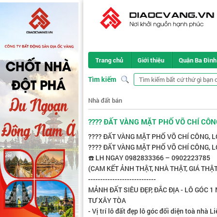
Trang chủ
Giới thiệu
Quận Ba Đình
Tìm kiếm
Nhà đất bán
???? ĐẤT VÀNG MẶT PHỐ VÕ CHÍ CÔN
???? ĐẤT VÀNG MẶT PHỐ VÕ CHÍ CÔNG, L
???? ĐẤT VÀNG MẶT PHỐ VÕ CHÍ CÔNG, LÔ
☎️ LH NGAY 0982833366 – 0902223785
(CAM KẾT ẢNH THẬT, NHÀ THẬT, GIÁ THẬT
----------------------------
MẢNH ĐẤT SIÊU ĐẸP, ĐẮC ĐỊA - LÔ GÓC 
TƯ XÂY TÒA
- Vị trí lô đất đẹp lô góc đối diện toà nhà