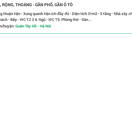
, RỘNG, THOÁNG - GẦN PHỐ, GẦN Ô TÔ
ng thuận tiện - Xung quanh tiện ích đầy đủ - Diện tích 31m2 - 5 tầng - Nhà xây c
Khách - Bếp - WC T2 3 4: Ngủ - WC T5: Phòng thờ - Sân...
n/huyện:
Quận Tây Hồ - Hà Nội