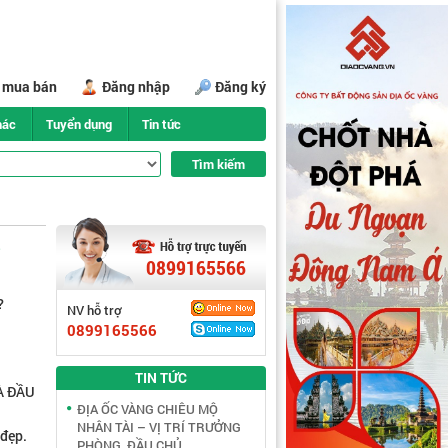
i mua bán
Đăng nhập
Đăng ký
hác
Tuyển dụng
Tin tức
0899165566
?
NV hỗ trợ
0899165566
TIN TỨC
À ĐẦU
ĐỊA ỐC VÀNG CHIÊU MỘ
NHÂN TÀI – VỊ TRÍ TRƯỞNG
 đẹp.
PHÒNG, ĐẦU CHỦ