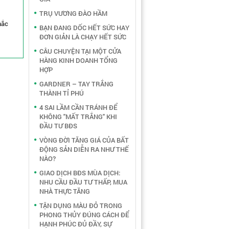
TRỤ VƯƠNG ĐÀO HẦM
hắc
BẠN ĐANG DỐC HẾT SỨC HAY
ĐƠN GIẢN LÀ CHẠY HẾT SỨC
CÂU CHUYỆN TẠI MỘT CỬA
HÀNG KINH DOANH TỔNG
HỢP
GARDNER – TAY TRẮNG
THÀNH TỈ PHÚ
4 SAI LẦM CẦN TRÁNH ĐỂ
KHÔNG "MẤT TRẮNG" KHI
ĐẦU TƯ BĐS
VÒNG ĐỜI TĂNG GIÁ CỦA BẤT
ĐỘNG SẢN DIỄN RA NHƯ THẾ
NÀO?
GIAO DỊCH BĐS MÙA DỊCH:
NHU CẦU ĐẦU TƯ THẤP, MUA
NHÀ THỰC TĂNG
TẬN DỤNG MÀU ĐỎ TRONG
PHONG THỦY ĐÚNG CÁCH ĐỂ
HẠNH PHÚC ĐỦ ĐẦY, SỰ