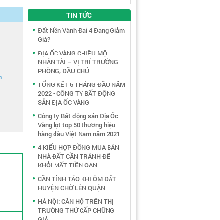
TIN TỨC
Đất Nền Vành Đai 4 Đang Giảm
Giá?
ĐỊA ỐC VÀNG CHIÊU MỘ
NHÂN TÀI – VỊ TRÍ TRƯỞNG
PHÒNG, ĐẦU CHỦ
m
TỔNG KẾT 6 THÁNG ĐẦU NĂM
2022 - CÔNG TY BẤT ĐỘNG
SẢN ĐỊA ỐC VÀNG
Công ty Bất động sản Địa Ốc
Vàng lọt top 50 thương hiệu
hàng đầu Việt Nam năm 2021
4 KIỂU HỢP ĐỒNG MUA BÁN
NHÀ ĐẤT CẦN TRÁNH ĐỂ
KHỎI MẤT TIỀN OAN
CẦN TỈNH TÁO KHI ÔM ĐẤT
HUYỆN CHỜ LÊN QUẬN
HÀ NỘI: CĂN HỘ TRÊN THỊ
TRƯỜNG THỨ CẤP CHỮNG
GIÁ