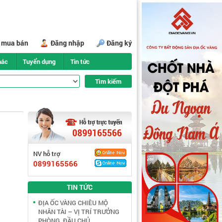
i mua bán
Đăng nhập
Đăng ký
hác
Tuyển dụng
Tin tức
0899165566
NV hỗ trợ
0899165566
TIN TỨC
ĐỊA ỐC VÀNG CHIÊU MỘ
NHÂN TÀI – VỊ TRÍ TRƯỞNG
PHÒNG, ĐẦU CHỦ