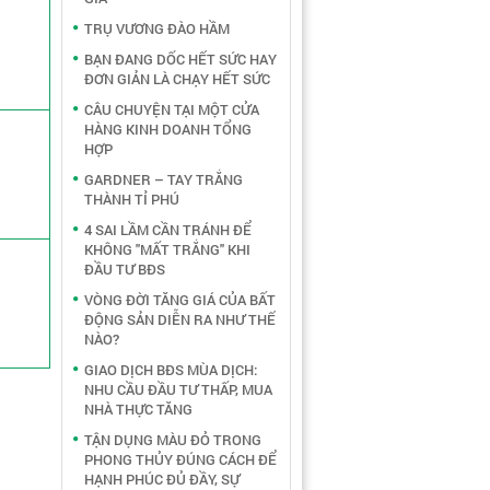
TRỤ VƯƠNG ĐÀO HẦM
BẠN ĐANG DỐC HẾT SỨC HAY
ĐƠN GIẢN LÀ CHẠY HẾT SỨC
CÂU CHUYỆN TẠI MỘT CỬA
HÀNG KINH DOANH TỔNG
HỢP
GARDNER – TAY TRẮNG
THÀNH TỈ PHÚ
4 SAI LẦM CẦN TRÁNH ĐỂ
KHÔNG "MẤT TRẮNG" KHI
ĐẦU TƯ BĐS
VÒNG ĐỜI TĂNG GIÁ CỦA BẤT
ĐỘNG SẢN DIỄN RA NHƯ THẾ
NÀO?
GIAO DỊCH BĐS MÙA DỊCH:
NHU CẦU ĐẦU TƯ THẤP, MUA
NHÀ THỰC TĂNG
TẬN DỤNG MÀU ĐỎ TRONG
PHONG THỦY ĐÚNG CÁCH ĐỂ
HẠNH PHÚC ĐỦ ĐẦY, SỰ