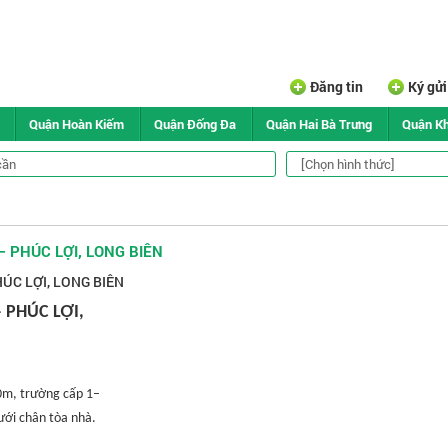
Đăng tin
Ký gử
Quận Hoàn Kiếm
Quận Đống Đa
Quận Hai Bà Trưng
Quận K
 PHÚC LỢI, LONG BIÊN
ÚC LỢI, LONG BIÊN
 PHÚC LỢI,
0m, trường cấp 1–
ưới chân tòa nhà.