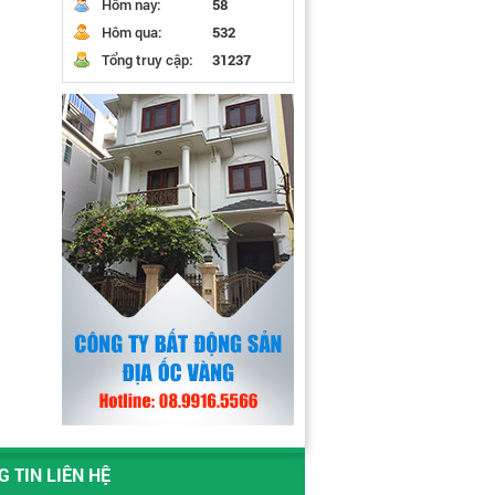
Hôm nay:
58
Hôm qua:
532
Tổng truy cập:
31237
 TIN LIÊN HỆ