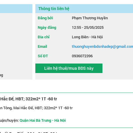
Thông tin liên hệ
Đăng bởi
Phạm Thương Huyền
Ngày đăng
12:55 - 25/05/2025
Địa chỉ
Long Biên - Hà Nội
Email
thuonghuyenbdsnhadep@gmail.co
Số ĐT
0936072396
Liên hệ thuê/mua BĐS này
ng
 Hắc Đế, HBT; 322m2* 1T -60 tr
n Tông, Mai Hắc Đế, HBT; 322m2* 1T -60 tr
uận/huyện:
Quận Hai Bà Trưng - Hà Nội