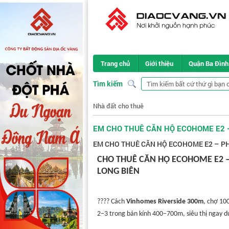
Trang chủ
Giới thiệu
Quận Ba Đình
Tìm kiếm
Nhà đất cho thuê
EM CHO THUÊ CĂN HỘ ECOHOME E2 –
EM CHO THUÊ CĂN HỘ ECOHOME E2 – PH
CHO THUÊ CĂN HỘ ECOHOME E2 –
LONG BIÊN
???? Cách
Vinhomes Riverside 300m
, chợ 10
2–3 trong bán kính 400–700m, siêu thị ngay d