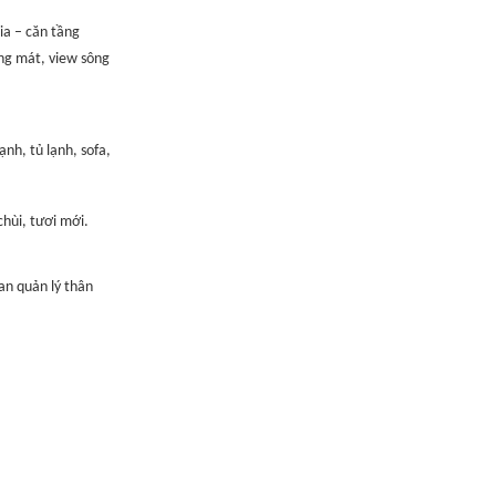
ia – căn tầng
ng mát, view sông
lạnh, tủ lạnh, sofa,
chùi, tươi mới.
an quản lý thân