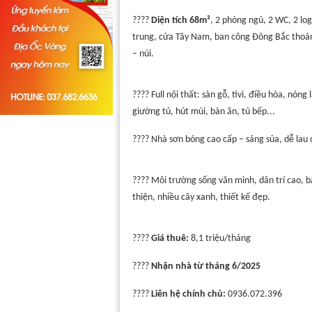
????
Diện tích 68m²
, 2 phòng ngủ, 2 WC, 2 log
trung, cửa Tây Nam, ban công Đông Bắc thoá
– núi.
????️ Full nội thất: sàn gỗ, tivi, điều hòa, nóng 
giường tủ, hút mùi, bàn ăn, tủ bếp...
???? Nhà sơn bóng cao cấp – sáng sủa, dễ lau 
???? Môi trường sống văn minh, dân trí cao, b
thiện, nhiều cây xanh, thiết kế đẹp.
????
Giá thuê:
8,1 triệu/tháng
????
Nhận nhà từ tháng 6/2025
????
Liên hệ chính chủ:
0936.072.396