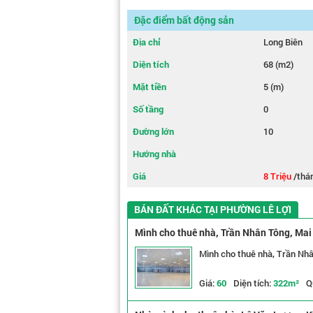
Đặc điểm bất động sản
Địa chỉ
Long Biên
Diện tích
68 (m2)
Mặt tiền
5 (m)
Số tầng
0
Đường lớn
10
Hướng nhà
Giá
8 Triệu
/thá
BÁN ĐẤT KHÁC TẠI PHƯỜNG LÊ LỢI
Mình cho thuê nhà, Trần Nhân Tông, Mai
Mình cho thuê nhà, Trần Nhâ
Giá:
60
Diện tích:
322m²
Q