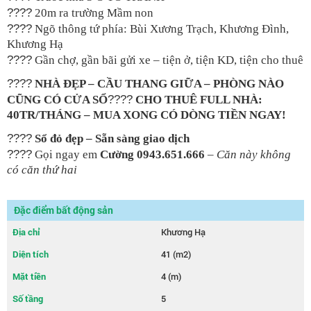
????
20m ra trường Mầm non
????
Ngõ thông tứ phía: Bùi Xương Trạch, Khương Đình,
Khương Hạ
????
Gần chợ, gần bãi gửi xe – tiện ở, tiện KD, tiện cho thuê
????️
NHÀ ĐẸP – CẦU THANG GIỮA – PHÒNG NÀO
????
CŨNG CÓ CỬA SỔ
CHO THUÊ FULL NHÀ:
40TR/THÁNG – MUA XONG CÓ DÒNG TIỀN NGAY!
????
Sổ đỏ đẹp – Sẵn sàng giao dịch
????
Gọi ngay em
Cường 0943.651.666
–
Căn này không
có căn thứ hai
Đặc điểm bất động sản
Địa chỉ
Khương Hạ
Diện tích
41 (m2)
Mặt tiền
4 (m)
Số tầng
5