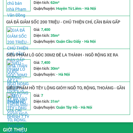
Diện tích:
62m²
Quận/huyện:
Huyện Từ Liêm - Hà Nội
GIÁ ĐÃ GIẢM SỐC 200 TRIỆU - CHỦ THIỆN CHÍ, CẦN BÁN GẤP
NHÀ TRẦN QUỐC VƯỢNG - NGÕ NÔNG RỘNG - 2 MẶT THOÁNG
Giá:
7,400
Diện tích:
35m²
Quận/huyện:
Quận Cầu Giấy - Hà Nội
SIÊU PHẨM LÔ GÓC 30M2 ĐÊ LA THÀNH - NGÕ RỘNG XE RA
VÀO THOẢI MÁI - GIÁ CHỈ NHỈNH 7 TỶ
Giá:
7,400
Diện tích:
30m²
Quận/huyện:
- Hà Nội
SIÊU PHẨM HỒ TÊY LỘNG GIÓ!!! NGÕ TO, RỘNG, THOÁNG - GẦN
PHỐ, GẦN Ô TÔ
Giá:
7
Diện tích:
31m²
Quận/huyện:
Quận Tây Hồ - Hà Nội
GIỚI THIỆU