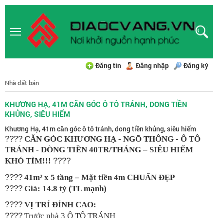
Đăng tin
Đăng nhập
Đăng ký
Nhà đất bán
KHƯƠNG HẠ, 41M CĂN GÓC Ô TÔ TRÁNH, DONG TIỀN
KHỦNG, SIÊU HIẾM
Khương Hạ, 41m căn góc ô tô tránh, dong tiền khủng, siêu hiếm
????
CĂN GÓC KHƯƠNG HẠ - NGÕ THÔNG - Ô TÔ
TRÁNH - DÒNG TIỀN 40TR/THÁNG – SIÊU HIẾM
????
KHÓ TÌM!!!
????
41m² x 5 tầng – Mặt tiền 4m CHUẨN ĐẸP
????
Giá: 14.8 tỷ (TL mạnh)
????
VỊ TRÍ ĐỈNH CAO:
????
Trước nhà 3 Ô TÔ TRÁNH