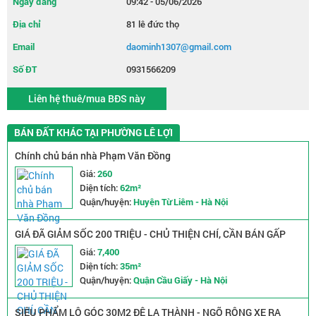
Ngày đăng
09:42 - 05/06/2026
Địa chỉ
81 lê đức thọ
Email
daominh1307@gmail.com
Số ĐT
0931566209
Liên hệ thuê/mua BĐS này
BÁN ĐẤT KHÁC TẠI PHƯỜNG LÊ LỢI
Chính chủ bán nhà Phạm Văn Đồng
Giá:
260
Diện tích:
62m²
Quận/huyện:
Huyện Từ Liêm - Hà Nội
GIÁ ĐÃ GIẢM SỐC 200 TRIỆU - CHỦ THIỆN CHÍ, CẦN BÁN GẤP
NHÀ TRẦN QUỐC VƯỢNG - NGÕ NÔNG RỘNG - 2 MẶT THOÁNG
Giá:
7,400
Diện tích:
35m²
Quận/huyện:
Quận Cầu Giấy - Hà Nội
SIÊU PHẨM LÔ GÓC 30M2 ĐÊ LA THÀNH - NGÕ RỘNG XE RA