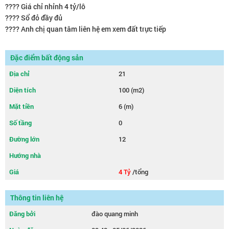
???? Giá chỉ nhỉnh 4 tỷ/lô
???? Sổ đỏ đầy đủ
???? Anh chị quan tâm liên hệ em xem đất trực tiếp
Đặc điểm bất động sản
Địa chỉ
21
Diện tích
100 (m2)
Mặt tiền
6 (m)
Số tầng
0
Đường lớn
12
Hướng nhà
Giá
4 Tỷ
/tổng
Thông tin liên hệ
Đăng bởi
đào quang minh