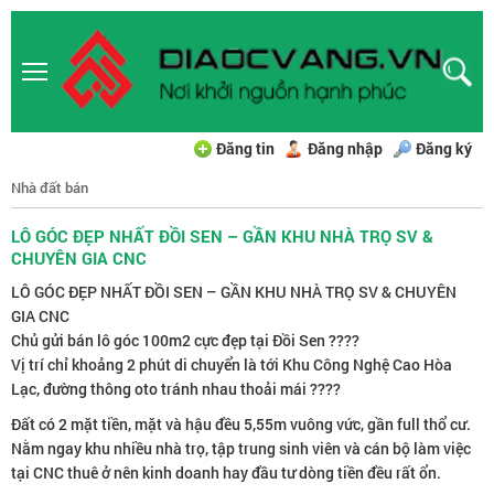
Đăng tin
Đăng nhập
Đăng ký
Nhà đất bán
LÔ GÓC ĐẸP NHẤT ĐỒI SEN – GẦN KHU NHÀ TRỌ SV &
CHUYÊN GIA CNC
LÔ GÓC ĐẸP NHẤT ĐỒI SEN – GẦN KHU NHÀ TRỌ SV & CHUYÊN
GIA CNC
Chủ gửi bán lô góc 100m2 cực đẹp tại Đồi Sen ????
Vị trí chỉ khoảng 2 phút di chuyển là tới Khu Công Nghệ Cao Hòa
Lạc, đường thông oto tránh nhau thoải mái ????
Đất có 2 mặt tiền, mặt và hậu đều 5,55m vuông vức, gần full thổ cư.
Nằm ngay khu nhiều nhà trọ, tập trung sinh viên và cán bộ làm việc
tại CNC thuê ở nên kinh doanh hay đầu tư dòng tiền đều rất ổn.