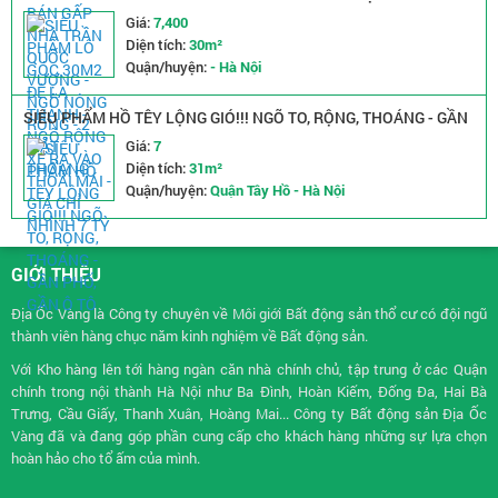
VÀO THOẢI MÁI - GIÁ CHỈ NHỈNH 7 TỶ
Giá:
7,400
Diện tích:
30m²
Quận/huyện:
- Hà Nội
SIÊU PHẨM HỒ TÊY LỘNG GIÓ!!! NGÕ TO, RỘNG, THOÁNG - GẦN
PHỐ, GẦN Ô TÔ
Giá:
7
Diện tích:
31m²
Quận/huyện:
Quận Tây Hồ - Hà Nội
GIỚI THIỆU
Địa Ốc Vàng là Công ty chuyên về
Môi giới Bất động sản
thổ cư có đội ngũ
thành viên hàng chục năm kinh nghiệm về Bất động sản.
Với Kho hàng lên tới hàng ngàn căn nhà chính chủ, tập trung ở các Quận
chính trong nội thành Hà Nội như Ba Đình, Hoàn Kiếm, Đống Đa, Hai Bà
Trưng, Cầu Giấy, Thanh Xuân, Hoàng Mai... Công ty Bất động sản Địa Ốc
Vàng đã và đang góp phần cung cấp cho khách hàng những sự lựa chọn
hoàn hảo cho tổ ấm của mình.