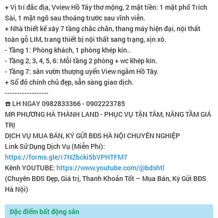
+ Vị trí đắc địa, Vview Hồ Tây thơ mộng, 2 mặt tiền: 1 mặt phố Trích
Sài, 1 mặt ngõ sau thoáng trước sau vĩnh viễn.
+ Nhà thiết kế xây 7 tầng chắc chắn, thang máy hiện đại, nội thất
toàn gỗ LIM, trang thiết bị nội thất sang trạng, xịn xò.
- Tầng 1: Phòng khách, 1 phòng khép kín..
- Tầng 2, 3, 4, 5, 6: Mỗi tầng 2 phòng + wc khép kín.
- Tầng 7: sân vườn thượng uyển View ngắm Hồ Tây.
+ Sổ đỏ chính chủ đẹp, sẵn sàng giao dịch.
------------------
☎️ LH NGAY 0982833366 - 0902223785
MR PHƯƠNG HÀ THÀNH LAND - PHỤC VỤ TẬN TÂM, NÂNG TẦM GIÁ
TRỊ
DỊCH VỤ MUA BÁN, KÝ GỬI BĐS HÀ NỘI CHUYÊN NGHIỆP
Link Sử Dụng Dịch Vụ (Miễn Phí):
https://forms.gle/r7NZbcki5bVPHTFM7
Kênh YOUTUBE:
https://www.youtube.com/@bdshtl
(Chuyên BĐS Đẹp, Giá trị, Thanh Khoản Tốt – Mua Bán, Ký Gửi BĐS
Hà Nội)
Đặc điểm bất động sản