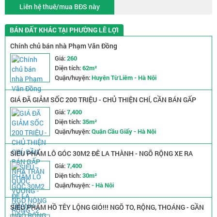
Liên hệ thuê/mua BĐS này
BÁN ĐẤT KHÁC TẠI PHƯỜNG LÊ LỢI
Chính chủ bán nhà Phạm Văn Đồng
Giá:
260
Diện tích:
62m²
Quận/huyện:
Huyện Từ Liêm - Hà Nội
GIÁ ĐÃ GIẢM SỐC 200 TRIỆU - CHỦ THIỆN CHÍ, CẦN BÁN GẤP
NHÀ TRẦN QUỐC VƯỢNG - NGÕ NÔNG RỘNG - 2 MẶT THOÁNG
Giá:
7,400
Diện tích:
35m²
Quận/huyện:
Quận Cầu Giấy - Hà Nội
SIÊU PHẨM LÔ GÓC 30M2 ĐÊ LA THÀNH - NGÕ RỘNG XE RA
VÀO THOẢI MÁI - GIÁ CHỈ NHỈNH 7 TỶ
Giá:
7,400
Diện tích:
30m²
Quận/huyện:
- Hà Nội
SIÊU PHẨM HỒ TÊY LỘNG GIÓ!!! NGÕ TO, RỘNG, THOÁNG - GẦN
PHỐ, GẦN Ô TÔ