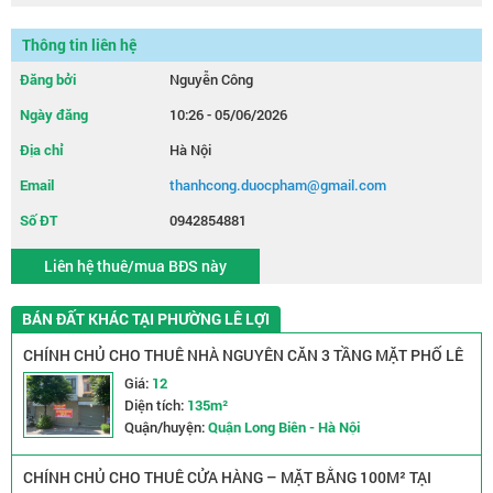
Thông tin liên hệ
Đăng bởi
Nguyễn Công
Ngày đăng
10:26 - 05/06/2026
Địa chỉ
Hà Nội
Email
thanhcong.duocpham@gmail.com
Số ĐT
0942854881
Liên hệ thuê/mua BĐS này
BÁN ĐẤT KHÁC TẠI PHƯỜNG LÊ LỢI
CHÍNH CHỦ CHO THUÊ NHÀ NGUYÊN CĂN 3 TẦNG MẶT PHỐ LÊ
ĐẠI – NGỌC THỤY
Giá:
12
Diện tích:
135m²
Quận/huyện:
Quận Long Biên - Hà Nội
CHÍNH CHỦ CHO THUÊ CỬA HÀNG – MẶT BẰNG 100M² TẠI