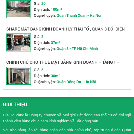
TRIỀU KHÚC, HÀ NỘI
Giá:
20
Diện tích:
100m²
Quận/huyện:
Quận Thanh Xuân - Hà Nội
SHARE MẶT BẰNG KINH DOANH LÝ THÁI TỔ , QUẬN 3 ĐỐI DIỆN
CÔNG VIÊN
Giá:
8
Diện tích:
37m²
Quận/huyện:
Quận 3 - TP Hồ Chí Minh
CHÍNH CHỦ CHO THUÊ MẶT BẰNG KINH DOANH – TẦNG 1 –
TÂY SƠN, ĐỐNG ĐA, HÀ NỘI
Giá:
5
Diện tích:
30m²
Quận/huyện:
Quận Đống Đa - Hà Nội
GIỚI THIỆU
Địa Ốc Vàng là Công ty chuyên về
Môi giới Bất động sản
thổ cư có đội ngũ
thành viên hàng chục năm kinh nghiệm về Bất động sản.
Với Kho hàng lên tới hàng ngàn căn nhà chính chủ, tập trung ở các Quận