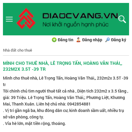
Đăng tin
Đăng nhập
Đăng ký
Nhà đất cho thuê
MÌNH CHO THUÊ NHÀ, LÊ TRỌNG TẤN, HOÀNG VĂN THÁI,,
232M2X 3.5T -39 TR
Mình cho thuê nhà, Lê Trọng Tấn, Hoàng Văn Thái,, 232m2x 3.5T -39
tr
Tôi chính chủ tìm người thuê tất cả nhà , Diện tích 232m2 x 3.5 tầng ,
giá: 39 Triệu. Lê Trọng Tấn, Hoàng Văn Thái,; Phương Liệt, Khương
Mai, Thanh Xuân. Liên hệ chủ nhà: 0942854881
. Vị trí gần ngã ba, khu đông dân cư, kinh doanh sầm uất, nhiều trụ
sở văn phòng, công ty.
. Vỉa hè lớn, mặt tiền rộng, thoáng.