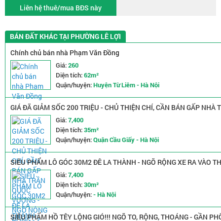
Liên hệ thuê/mua BĐS này
BÁN ĐẤT KHÁC TẠI PHƯỜNG LÊ LỢI
Chính chủ bán nhà Phạm Văn Đồng
Giá:
260
Diện tích:
62m²
Quận/huyện:
Huyện Từ Liêm - Hà Nội
GIÁ ĐÃ GIẢM SỐC 200 TRIỆU - CHỦ THIỆN CHÍ, CẦN BÁN GẤP NH
Giá:
7,400
Diện tích:
35m²
Quận/huyện:
Quận Cầu Giấy - Hà Nội
SIÊU PHẨM LÔ GÓC 30M2 ĐÊ LA THÀNH - NGÕ RỘNG XE RA VÀO THO
Giá:
7,400
Diện tích:
30m²
Quận/huyện:
- Hà Nội
SIÊU PHẨM HỒ TÊY LỘNG GIÓ!!! NGÕ TO, RỘNG, THOÁNG - GẦN PHỐ