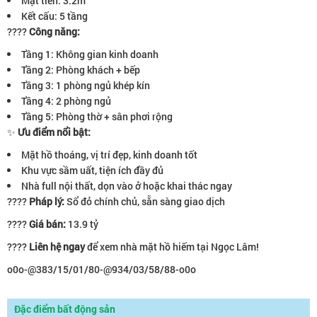
Mặt tiền: 3.2m
Kết cấu: 5 tầng
????
Công năng:
Tầng 1: Không gian kinh doanh
Tầng 2: Phòng khách + bếp
Tầng 3: 1 phòng ngủ khép kín
Tầng 4: 2 phòng ngủ
Tầng 5: Phòng thờ + sân phơi rộng
✨
Ưu điểm nổi bật:
Mặt hồ thoáng, vị trí đẹp, kinh doanh tốt
Khu vực sầm uất, tiện ích đầy đủ
Nhà full nội thất, dọn vào ở hoặc khai thác ngay
????
Pháp lý:
Sổ đỏ chính chủ, sẵn sàng giao dịch
????
Giá bán:
13.9 tỷ
????
Liên hệ ngay
để xem nhà mặt hồ hiếm tại Ngọc Lâm!
o0o-@383/15/01/80-@934/03/58/88-o0o
Đặc điểm bất động sản