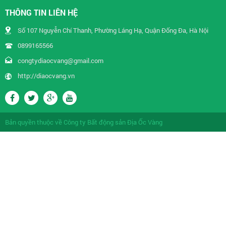
THÔNG TIN LIÊN HỆ
Số 107 Nguyễn Chí Thanh, Phường Láng Hạ, Quận Đống Đa, Hà Nội
0899165566
congtydiaocvang@gmail.com
http://diaocvang.vn
Bản quyền thuộc về
Công ty Bất động sản Địa Ốc Vàng