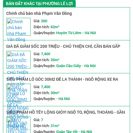
BÁN ĐẤT KHÁC TẠI PHƯỜNG LÊ LỢI
Chính chủ bán nhà Phạm Văn Đồng
Giá:
260
Diện tích:
62m²
Quận/huyện:
Huyện Từ Liêm - Hà Nội
GIÁ ĐÃ GIẢM SỐC 200 TRIỆU - CHỦ THIỆN CHÍ, CẦN BÁN GẤP
NHÀ TRẦN QUỐC VƯỢNG - NGÕ NÔNG RỘNG - 2 MẶT THOÁNG
Giá:
7,400
Diện tích:
35m²
Quận/huyện:
Quận Cầu Giấy - Hà Nội
SIÊU PHẨM LÔ GÓC 30M2 ĐÊ LA THÀNH - NGÕ RỘNG XE RA
VÀO THOẢI MÁI - GIÁ CHỈ NHỈNH 7 TỶ
Giá:
7,400
Diện tích:
30m²
Quận/huyện:
- Hà Nội
SIÊU PHẨM HỒ TÊY LỘNG GIÓ!!! NGÕ TO, RỘNG, THOÁNG - GẦN
PHỐ, GẦN Ô TÔ
Giá:
7
Diện tích:
31m²
Quận/huyện:
Quận Tây Hồ - Hà Nội