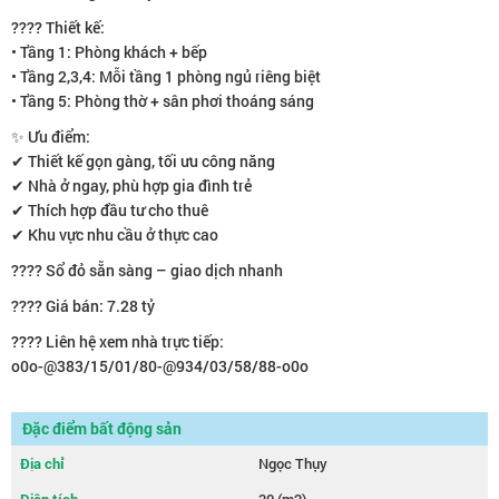
???? Thiết kế:
• Tầng 1: Phòng khách + bếp
• Tầng 2,3,4: Mỗi tầng 1 phòng ngủ riêng biệt
• Tầng 5: Phòng thờ + sân phơi thoáng sáng
✨ Ưu điểm:
✔ Thiết kế gọn gàng, tối ưu công năng
✔ Nhà ở ngay, phù hợp gia đình trẻ
✔ Thích hợp đầu tư cho thuê
✔ Khu vực nhu cầu ở thực cao
???? Sổ đỏ sẵn sàng – giao dịch nhanh
???? Giá bán: 7.28 tỷ
???? Liên hệ xem nhà trực tiếp:
o0o-@383/15/01/80-@934/03/58/88-o0o
Đặc điểm bất động sản
Địa chỉ
Ngọc Thụy