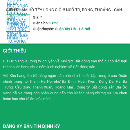
SIÊU PHẨM HỒ TÊY LỘNG GIÓ!!! NGÕ TO, RỘNG, THOÁNG - GẦN
PHỐ, GẦN Ô TÔ
Giá:
7
Diện tích:
31m²
Quận/huyện:
Quận Tây Hồ - Hà Nội
GIỚI THIỆU
Địa Ốc Vàng là Công ty chuyên về
Môi giới Bất động sản
thổ cư có đội ngũ
thành viên hàng chục năm kinh nghiệm về Bất động sản.
Với Kho hàng lên tới hàng ngàn căn nhà chính chủ, tập trung ở các Quận
chính trong nội thành Hà Nội như Ba Đình, Hoàn Kiếm, Đống Đa, Hai Bà
Trưng, Cầu Giấy, Thanh Xuân, Hoàng Mai... Công ty Bất động sản Địa Ốc
Vàng đã và đang góp phần cung cấp cho khách hàng những sự lựa chọn
hoàn hảo cho tổ ấm của mình.
ĐĂNG KÝ BẢN TIN ĐỊNH KỲ