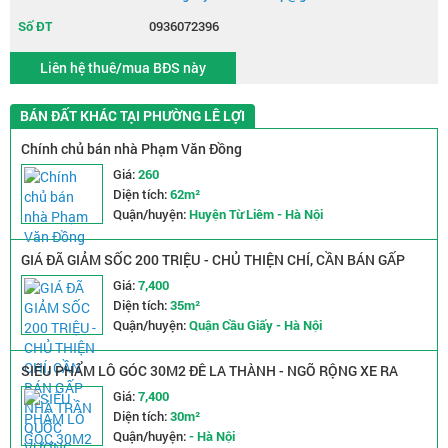
Số ĐT
0936072396
Liên hệ thuê/mua BĐS này
BÁN ĐẤT KHÁC TẠI PHƯỜNG LÊ LỢI
Chính chủ bán nhà Phạm Văn Đồng
Giá:
260
Diện tích:
62m²
Quận/huyện:
Huyện Từ Liêm - Hà Nội
GIÁ ĐÃ GIẢM SỐC 200 TRIỆU - CHỦ THIỆN CHÍ, CẦN BÁN GẤP
NHÀ TRẦN QUỐC VƯỢNG - NGÕ NÔNG RỘNG - 2 MẶT THOÁNG
Giá:
7,400
Diện tích:
35m²
Quận/huyện:
Quận Cầu Giấy - Hà Nội
SIÊU PHẨM LÔ GÓC 30M2 ĐÊ LA THÀNH - NGÕ RỘNG XE RA
VÀO THOẢI MÁI - GIÁ CHỈ NHỈNH 7 TỶ
Giá:
7,400
Diện tích:
30m²
Quận/huyện:
- Hà Nội