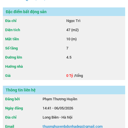
Đặc điểm bất động sản
Địa chỉ
Ngọc Trì
Diện tích
47 (m2)
Mặt tiền
10 (m)
Số tầng
7
Đường lớn
4.5
Hướng nhà
Giá
0 Tỷ
/tổng
Thông tin liên hệ
Đăng bởi
Phạm Thương Huyền
Ngày đăng
14:41 - 06/05/2026
Địa chỉ
Long Biên - Hà Nội
Email
thuonghuyenbdsnhadep@gmail.com