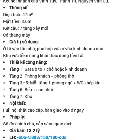
Kết nối nhanh cầu Vĩnh Tuy, Thanh Trì, Nguyễn Văn Cừ.
Thông số:
Diện tích: 47m²
Mặt tiền: 3.6m
Kết cấu: 7 tầng xây mới
Có thang máy
Giá trị sử dụng:
Ô tô vào tận nhà, phù hợp vừa ở vừa kinh doanh nhỏ
Khu vực tiềm năng khai thác dòng tiền tốt
Thiết kế công năng:
Tầng 1: Gara ô tô 7 chỗ hoặc kinh doanh
Tầng 2: Phòng khách + phòng thờ
Tầng 3–5: Mỗi tầng 1 phòng ngủ + WC khép kín
Tầng 6: Bếp + sân phơi
Tầng 7: Kho
Nội thất:
Full nội thất cao cấp, bàn giao vào ở ngay
Pháp lý:
Sổ đỏ chính chủ, sẵn sàng giao dịch
Giá bán: 13.2 tỷ
LH:
-o0o-@383/150/180-o0o