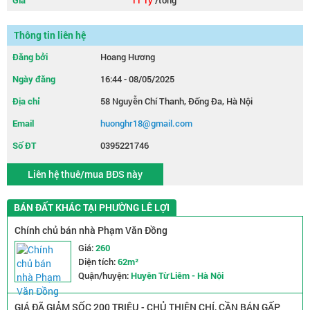
Giá
11 Tỷ
/tổng
Thông tin liên hệ
Đăng bởi
Hoang Hương
Ngày đăng
16:44 - 08/05/2025
Địa chỉ
58 Nguyễn Chí Thanh, Đống Đa, Hà Nội
Email
huonghr18@gmail.com
Số ĐT
0395221746
Liên hệ thuê/mua BĐS này
BÁN ĐẤT KHÁC TẠI PHƯỜNG LÊ LỢI
Chính chủ bán nhà Phạm Văn Đồng
Giá:
260
Diện tích:
62m²
Quận/huyện:
Huyện Từ Liêm - Hà Nội
GIÁ ĐÃ GIẢM SỐC 200 TRIỆU - CHỦ THIỆN CHÍ, CẦN BÁN GẤP