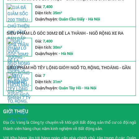
NHÀ TRẦN QUỐC VƯỢNG - NGÕ NÔNG RỘNG - 2 MẶT THOÁNG
Giá:
7,400
Diện tích:
35m²
Quận/huyện:
Quận Cầu Giấy - Hà Nội
SIÊU PHẨM LÔ GÓC 30M2 ĐÊ LA THÀNH - NGÕ RỘNG XE RA
VÀO THOẢI MÁI - GIÁ CHỈ NHỈNH 7 TỶ
Giá:
7,400
Diện tích:
30m²
Quận/huyện:
- Hà Nội
SIÊU PHẨM HỒ TÊY LỘNG GIÓ!!! NGÕ TO, RỘNG, THOÁNG - GẦN
PHỐ, GẦN Ô TÔ
Giá:
7
Diện tích:
31m²
Quận/huyện:
Quận Tây Hồ - Hà Nội
GIỚI THIỆU
Địa Ốc Vàng là Công ty chuyên về
Môi giới Bất động sản
thổ cư có đội ngũ
thành viên hàng chục năm kinh nghiệm về Bất động sản.
Với Kho hàng lên tới hàng ngàn căn nhà chính chủ, tập trung ở các Quận