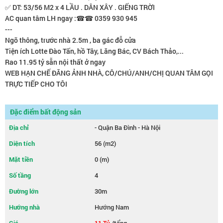
✅ DT: 53/56 M2 x 4 LẦU . DÂN XÂY . GIẾNG TRỜI
AC quan tâm LH ngay :☎☎ 0359 930 945
---
Ngõ thông, trước nhà 2.5m , ba gác đỗ cửa
Tiện ích Lotte Đào Tấn, hồ Tây, Lăng Bác, CV Bách Thảo,...
Rao 11.95 tỷ sẵn nội thất ở ngay
WEB HẠN CHẾ ĐĂNG ẢNH NHÀ, CÔ/CHÚ/ANH/CHỊ QUAN TÂM GỌI
TRỰC TIẾP CHO TÔI
Đặc điểm bất động sản
Địa chỉ
- Quận Ba Đình - Hà Nội
Diện tích
56 (m2)
Mặt tiền
0 (m)
Số tầng
4
Đường lớn
30m
Hướng nhà
Hướng Nam