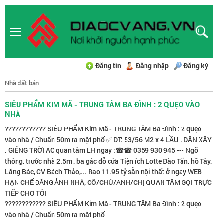
Đăng tin
Đăng nhập
Đăng ký
Nhà đất bán
SIÊU PHẨM KIM MÃ - TRUNG TÂM BA ĐÌNH : 2 QUẸO VÀO
NHÀ
???????????? SIÊU PHẨM Kim Mã - TRUNG TÂM Ba Đình : 2 quẹo
vào nhà / Chuẩn 50m ra mặt phố ✅ DT: 53/56 M2 x 4 LẦU . DÂN XÂY
. GIẾNG TRỜI AC quan tâm LH ngay :☎☎ 0359 930 945 --- Ngõ
thông, trước nhà 2.5m , ba gác đỗ cửa Tiện ích Lotte Đào Tấn, hồ Tây,
Lăng Bác, CV Bách Thảo,... Rao 11.95 tỷ sẵn nội thất ở ngay WEB
HẠN CHẾ ĐĂNG ẢNH NHÀ, CÔ/CHÚ/ANH/CHỊ QUAN TÂM GỌI TRỰC
TIẾP CHO TÔI
???????????? SIÊU PHẨM Kim Mã - TRUNG TÂM Ba Đình : 2 quẹo
vào nhà / Chuẩn 50m ra mặt phố