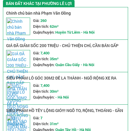
BÁN ĐẤT KHÁC TẠI PHƯỜNG LÊ LỢI
Chính chủ bán nhà Phạm Văn Đồng
Giá:
260
Diện tích:
62m²
Quận/huyện:
Huyện Từ Liêm - Hà Nội
GIÁ ĐÃ GIẢM SỐC 200 TRIỆU - CHỦ THIỆN CHÍ, CẦN BÁN GẤP
NHÀ TRẦN QUỐC VƯỢNG - NGÕ NÔNG RỘNG - 2 MẶT THOÁNG
Giá:
7,400
Diện tích:
35m²
Quận/huyện:
Quận Cầu Giấy - Hà Nội
SIÊU PHẨM LÔ GÓC 30M2 ĐÊ LA THÀNH - NGÕ RỘNG XE RA
VÀO THOẢI MÁI - GIÁ CHỈ NHỈNH 7 TỶ
Giá:
7,400
Diện tích:
30m²
Quận/huyện:
- Hà Nội
SIÊU PHẨM HỒ TÊY LỘNG GIÓ!!! NGÕ TO, RỘNG, THOÁNG - GẦN
PHỐ, GẦN Ô TÔ
Giá:
7
Diện tích:
31m²
Quận/huyện:
Quận Tây Hồ - Hà Nội