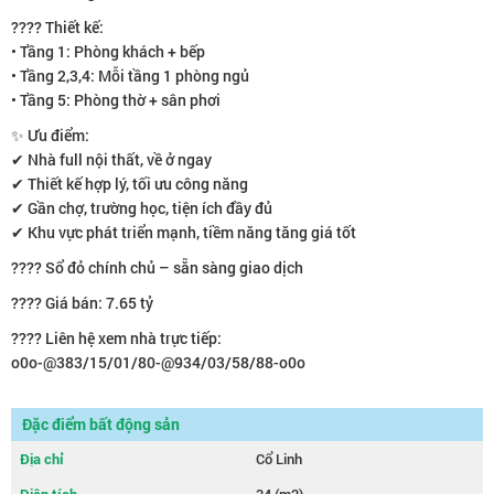
???? Thiết kế:
• Tầng 1: Phòng khách + bếp
• Tầng 2,3,4: Mỗi tầng 1 phòng ngủ
• Tầng 5: Phòng thờ + sân phơi
✨ Ưu điểm:
✔ Nhà full nội thất, về ở ngay
✔ Thiết kế hợp lý, tối ưu công năng
✔ Gần chợ, trường học, tiện ích đầy đủ
✔ Khu vực phát triển mạnh, tiềm năng tăng giá tốt
???? Sổ đỏ chính chủ – sẵn sàng giao dịch
???? Giá bán: 7.65 tỷ
???? Liên hệ xem nhà trực tiếp:
o0o-@383/15/01/80-@934/03/58/88-o0o
Đặc điểm bất động sản
Địa chỉ
Cổ Linh