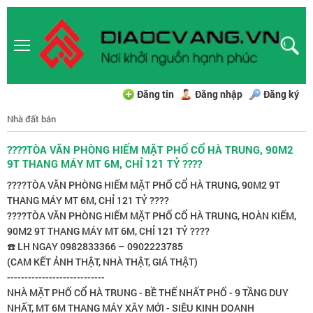
Đăng tin
Đăng nhập
Đăng ký
Nhà đất bán
????TÒA VĂN PHÒNG HIẾM MẶT PHỐ CỔ HÀ TRUNG, 90M2
9T THANG MÁY MT 6M, CHỈ 121 TỶ ????
????TÒA VĂN PHÒNG HIẾM MẶT PHỐ CỔ HÀ TRUNG, 90M2 9T
THANG MÁY MT 6M, CHỈ 121 TỶ ????
????TÒA VĂN PHÒNG HIẾM MẶT PHỐ CỔ HÀ TRUNG, HOÀN KIẾM,
90M2 9T THANG MÁY MT 6M, CHỈ 121 TỶ ????
☎️ LH NGAY 0982833366 – 0902223785
(CAM KẾT ẢNH THẬT, NHÀ THẬT, GIÁ THẬT)
----------------------------
NHÀ MẶT PHỐ CỔ HÀ TRUNG - BỀ THẾ NHẤT PHỐ - 9 TẦNG DUY
NHẤT, MT 6M THANG MÁY XÂY MỚI - SIÊU KINH DOANH