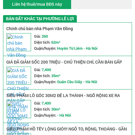
Liên hệ thuê/mua BĐS này
BÁN ĐẤT KHÁC TẠI PHƯỜNG LÊ LỢI
Chính chủ bán nhà Phạm Văn Đồng
Giá:
260
Diện tích:
62m²
Quận/huyện:
Huyện Từ Liêm - Hà Nội
GIÁ ĐÃ GIẢM SỐC 200 TRIỆU - CHỦ THIỆN CHÍ, CẦN BÁN GẤP
NHÀ TRẦN QUỐC VƯỢNG - NGÕ NÔNG RỘNG - 2 MẶT THOÁNG
Giá:
7,400
Diện tích:
35m²
Quận/huyện:
Quận Cầu Giấy - Hà Nội
SIÊU PHẨM LÔ GÓC 30M2 ĐÊ LA THÀNH - NGÕ RỘNG XE RA
VÀO THOẢI MÁI - GIÁ CHỈ NHỈNH 7 TỶ
Giá:
7,400
Diện tích:
30m²
Quận/huyện:
- Hà Nội
SIÊU PHẨM HỒ TÊY LỘNG GIÓ!!! NGÕ TO, RỘNG, THOÁNG - GẦN
PHỐ, GẦN Ô TÔ