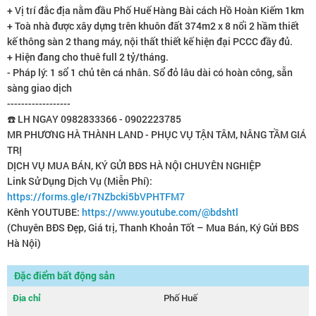
+ Vị trí đắc địa nằm đầu Phố Huế Hàng Bài cách Hồ Hoàn Kiếm 1km
+ Toà nhà được xây dựng trên khuôn đất 374m2 x 8 nổi 2 hầm thiết
kế thông sàn 2 thang máy, nội thất thiết kế hiện đại PCCC đầy đủ.
+ Hiện đang cho thuê full 2 tỷ/tháng.
- Pháp lý: 1 sổ 1 chủ tên cá nhân. Sổ đỏ lâu dài có hoàn công, sẵn
sàng giao dịch
------------------
☎️ LH NGAY 0982833366 - 0902223785
MR PHƯƠNG HÀ THÀNH LAND - PHỤC VỤ TẬN TÂM, NÂNG TẦM GIÁ
TRỊ
DỊCH VỤ MUA BÁN, KÝ GỬI BĐS HÀ NỘI CHUYÊN NGHIỆP
Link Sử Dụng Dịch Vụ (Miễn Phí):
https://forms.gle/r7NZbcki5bVPHTFM7
Kênh YOUTUBE:
https://www.youtube.com/@bdshtl
(Chuyên BĐS Đẹp, Giá trị, Thanh Khoản Tốt – Mua Bán, Ký Gửi BĐS
Hà Nội)
Đặc điểm bất động sản
Địa chỉ
Phố Huế