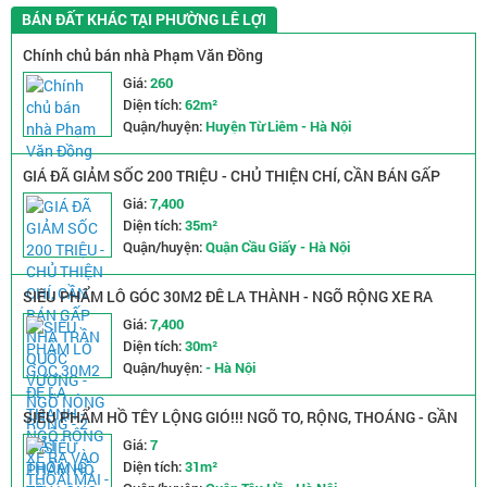
BÁN ĐẤT KHÁC TẠI PHƯỜNG LÊ LỢI
Chính chủ bán nhà Phạm Văn Đồng
Giá:
260
Diện tích:
62m²
Quận/huyện:
Huyện Từ Liêm - Hà Nội
GIÁ ĐÃ GIẢM SỐC 200 TRIỆU - CHỦ THIỆN CHÍ, CẦN BÁN GẤP
NHÀ TRẦN QUỐC VƯỢNG - NGÕ NÔNG RỘNG - 2 MẶT THOÁNG
Giá:
7,400
Diện tích:
35m²
Quận/huyện:
Quận Cầu Giấy - Hà Nội
SIÊU PHẨM LÔ GÓC 30M2 ĐÊ LA THÀNH - NGÕ RỘNG XE RA
VÀO THOẢI MÁI - GIÁ CHỈ NHỈNH 7 TỶ
Giá:
7,400
Diện tích:
30m²
Quận/huyện:
- Hà Nội
SIÊU PHẨM HỒ TÊY LỘNG GIÓ!!! NGÕ TO, RỘNG, THOÁNG - GẦN
PHỐ, GẦN Ô TÔ
Giá:
7
Diện tích:
31m²