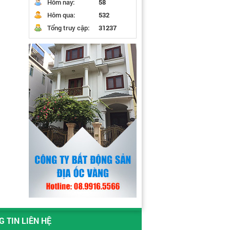
Hôm nay:
58
Hôm qua:
532
Tổng truy cập:
31237
 TIN LIÊN HỆ