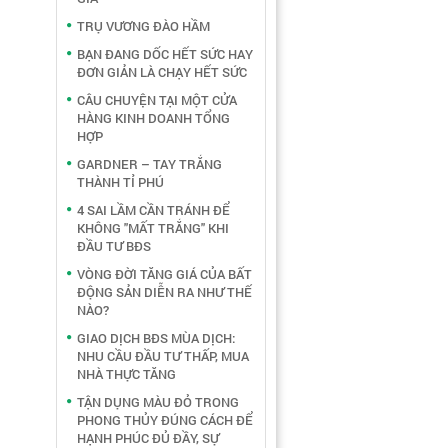
TRỤ VƯƠNG ĐÀO HẦM
BẠN ĐANG DỐC HẾT SỨC HAY
ĐƠN GIẢN LÀ CHẠY HẾT SỨC
CÂU CHUYỆN TẠI MỘT CỬA
HÀNG KINH DOANH TỔNG
HỢP
GARDNER – TAY TRẮNG
THÀNH TỈ PHÚ
4 SAI LẦM CẦN TRÁNH ĐỂ
KHÔNG "MẤT TRẮNG" KHI
ĐẦU TƯ BĐS
VÒNG ĐỜI TĂNG GIÁ CỦA BẤT
ĐỘNG SẢN DIỄN RA NHƯ THẾ
NÀO?
GIAO DỊCH BĐS MÙA DỊCH:
NHU CẦU ĐẦU TƯ THẤP, MUA
NHÀ THỰC TĂNG
TẬN DỤNG MÀU ĐỎ TRONG
PHONG THỦY ĐÚNG CÁCH ĐỂ
HẠNH PHÚC ĐỦ ĐẦY, SỰ