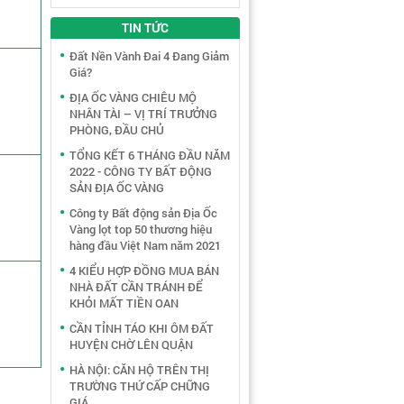
TIN TỨC
Đất Nền Vành Đai 4 Đang Giảm
Giá?
ĐỊA ỐC VÀNG CHIÊU MỘ
NHÂN TÀI – VỊ TRÍ TRƯỞNG
PHÒNG, ĐẦU CHỦ
TỔNG KẾT 6 THÁNG ĐẦU NĂM
2022 - CÔNG TY BẤT ĐỘNG
SẢN ĐỊA ỐC VÀNG
Công ty Bất động sản Địa Ốc
Vàng lọt top 50 thương hiệu
hàng đầu Việt Nam năm 2021
4 KIỂU HỢP ĐỒNG MUA BÁN
NHÀ ĐẤT CẦN TRÁNH ĐỂ
KHỎI MẤT TIỀN OAN
CẦN TỈNH TÁO KHI ÔM ĐẤT
HUYỆN CHỜ LÊN QUẬN
HÀ NỘI: CĂN HỘ TRÊN THỊ
TRƯỜNG THỨ CẤP CHỮNG
GIÁ