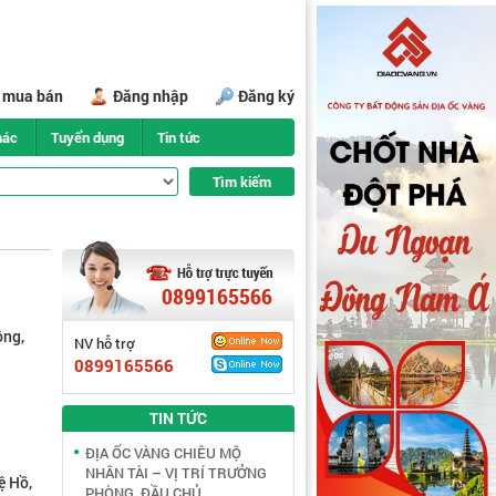
i mua bán
Đăng nhập
Đăng ký
hác
Tuyển dụng
Tin tức
0899165566
ông,
NV hỗ trợ
0899165566
TIN TỨC
ĐỊA ỐC VÀNG CHIÊU MỘ
NHÂN TÀI – VỊ TRÍ TRƯỞNG
ệ Hồ,
PHÒNG, ĐẦU CHỦ