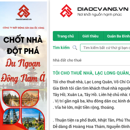
Trang chủ
Giới thiệu
Quận Ba Đình
Tìm kiếm
Nhà đất cho thuê
TÔI CHO THUÊ NHÀ, LẠC LONG QUÂN, 
Tôi cho thuê nhà, Lạc Long Quân, Võ Chí C
Gia Đình tôi cần tìm khách thuê nhà nguyên
Tây Hồ; Xuân La, Tây Hồ. Liên hệ chủ nhà
. Vị trí gần ngã ba, khu đông dân cư, kinh 
. Vỉa hè lớn, mặt tiền rộng, thoáng.
. Thuận tiện ra phố Bưởi, Nhật Tân, Phú T
Dễ dàng đi Hoàng Hoa Thám, Nguyễn Đình T