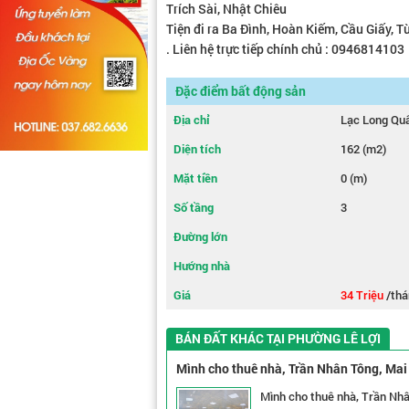
Trích Sài, Nhật Chiêu
Tiện đi ra Ba Đình, Hoàn Kiếm, Cầu Giấy, T
. Liên hệ trực tiếp chính chủ : 0946814103
Đặc điểm bất động sản
Địa chỉ
Lạc Long Qu
Diện tích
162 (m2)
Mặt tiền
0 (m)
Số tầng
3
Đường lớn
Hướng nhà
Giá
34 Triệu
/thá
BÁN ĐẤT KHÁC TẠI PHƯỜNG LÊ LỢI
Mình cho thuê nhà, Trần Nhân Tông, Mai
Mình cho thuê nhà, Trần Nhâ