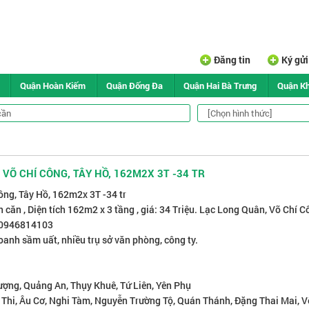
Đăng tin
Ký gử
Quận Hoàn Kiếm
Quận Đống Đa
Quận Hai Bà Trưng
Quận K
VÕ CHÍ CÔNG, TÂY HỒ, 162M2X 3T -34 TR
ông, Tây Hồ, 162m2x 3T -34 tr
 căn , Diện tích 162m2 x 3 tầng , giá: 34 Triệu. Lạc Long Quân, Võ Chí C
: 0946814103
doanh sầm uất, nhiều trụ sở văn phòng, công ty.
hượng, Quảng An, Thụy Khuê, Tứ Liên, Yên Phụ
hi, Âu Cơ, Nghi Tàm, Nguyễn Trường Tộ, Quán Thánh, Đặng Thai Mai, V