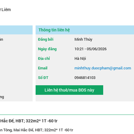
ừ Liêm
Thông tin liên hệ
ân
Đăng bởi
Minh Thúy
Ngày đăng
10:21 - 05/06/2026
Địa chỉ
Hà Nội
Email
minhthuy.duocpham@gmail.com
Số ĐT
0946814103
Liên hệ thuê/mua BĐS này
ng
 Hắc Đế, HBT; 322m2* 1T -60 tr
n Tông, Mai Hắc Đế, HBT; 322m2* 1T -60 tr