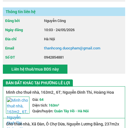
Thông tin liên hệ
Đăng bởi
Nguyễn Công
Ngày đăng
10:03 - 24/05/2026
Địa chỉ
Hà Nội
Email
thanhcong.duocpham@gmail.com
Số ĐT
0942854881
Liên hệ thuê/mua BĐS này
BÁN ĐẤT KHÁC TẠI PHƯỜNG LÊ LỢI
Mình cho thuê nhà, 163m2_ 6T; Nguyễn Đình Thi, Hoàng Hoa
Thám -64 tr
Giá:
64
Diện tích:
163m²
Quận/huyện:
Quận Tây Hồ - Hà Nội
Cho thuê nhà, Xã Đàn, Ô Chợ Dừa, Nguyễn Lương Bằng, 237m2x