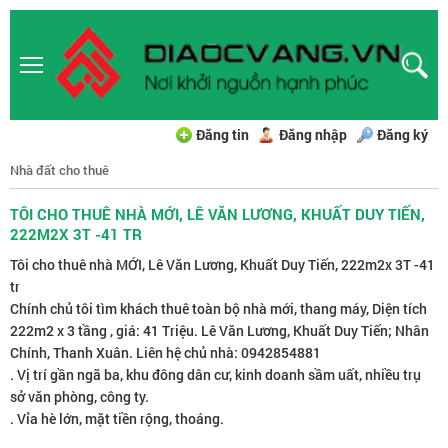
Đăng tin
Đăng nhập
Đăng ký
Nhà đất cho thuê
TÔI CHO THUÊ NHÀ MỚI, LÊ VĂN LƯƠNG, KHUẤT DUY TIẾN,
222M2X 3T -41 TR
Tôi cho thuê nhà MỚI, Lê Văn Lương, Khuất Duy Tiến, 222m2x 3T -41
tr
Chính chủ tôi tìm khách thuê toàn bộ nhà mới, thang máy, Diện tích
222m2 x 3 tầng , giá: 41 Triệu. Lê Văn Lương, Khuất Duy Tiến; Nhân
Chính, Thanh Xuân. Liên hệ chủ nhà: 0942854881
. Vị trí gần ngã ba, khu đông dân cư, kinh doanh sầm uất, nhiều trụ
sở văn phòng, công ty.
. Vỉa hè lớn, mặt tiền rộng, thoáng.