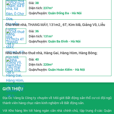
4T -38 tr
Giá:
38
Diện tích:
237m²
Quận/huyện:
Quận Đống Đa - Hà Nội
Cho thuê nhà, THANG MÁY, 131m2_ 6T; Kim Mã, Giảng Võ, Liễu
Giai -36 tr
Giá:
36
Diện tích:
131m²
Quận/huyện:
Quận Ba Đình - Hà Nội
Nhà mình cho thuê nhà, Hàng Gai, Hàng Hòm, Hàng Bông;
220m2* 2T -40 tr
Giá:
40
Diện tích:
220m²
Quận/huyện:
Quận Hoàn Kiếm - Hà Nội
GIỚI THIỆU
Địa Ốc Vàng là Công ty chuyên về
Môi giới Bất động sản
thổ cư có đội ngũ
thành viên hàng chục năm kinh nghiệm về Bất động sản.
Với Kho hàng lên tới hàng ngàn căn nhà chính chủ, tập trung ở các Quận