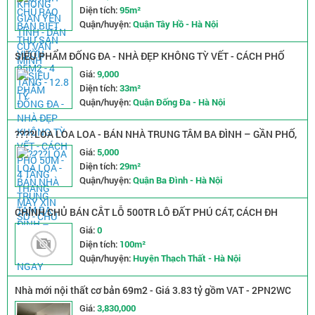
Diện tích:
95m²
Quận/huyện:
Quận Tây Hồ - Hà Nội
SIÊU PHẨM ĐỐNG ĐA - NHÀ ĐẸP KHÔNG TỲ VẾT - CÁCH PHỐ
50M - 4 TẦNG THANG MÁY XỊN SÒ - CHỦ TẶNG FULL NỘI THẤT.
Giá:
9,000
Diện tích:
33m²
Quận/huyện:
Quận Đống Đa - Hà Nội
????LOA LOA LOA - BÁN NHÀ TRUNG TÂM BA ĐÌNH – GẦN PHỐ,
NHÀ ĐẸP Ở NGAY
Giá:
5,000
Diện tích:
29m²
Quận/huyện:
Quận Ba Đình - Hà Nội
CHÍNH CHỦ BÁN CẮT LỖ 500TR LÔ ĐẤT PHÚ CÁT, CÁCH ĐH
QUỐC GIA 1KM
Giá:
0
Diện tích:
100m²
Quận/huyện:
Huyện Thạch Thất - Hà Nội
Nhà mới nội thất cơ bản 69m2 - Giá 3.83 tỷ gồm VAT - 2PN2WC
The Glory
Giá:
3,830,000