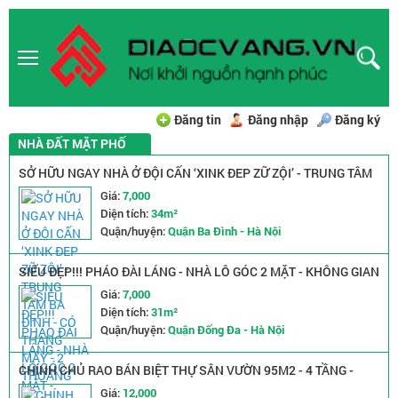
Đăng tin
Đăng nhập
Đăng ký
NHÀ ĐẤT MẶT PHỐ
SỞ HỮU NGAY NHÀ Ở ĐỘI CẤN ‘XINK ĐEP ZỮ ZỘI’ - TRUNG TÂM
BA ĐÌNH - CÓ THANG MÁY - 2 THOÁNG
Giá:
7,000
Diện tích:
34m²
Quận/huyện:
Quận Ba Đình - Hà Nội
SIÊU ĐẸP!!! PHÁO ĐÀI LÁNG - NHÀ LÔ GÓC 2 MẶT - KHÔNG GIAN
YÊN TĨNH - DÂN CƯ VĂN MINH
Giá:
7,000
Diện tích:
31m²
Quận/huyện:
Quận Đống Đa - Hà Nội
CHÍNH CHỦ RAO BÁN BIỆT THỰ SÂN VƯỜN 95M2 - 4 TẦNG -
12.8 TỶ
Giá:
12,000