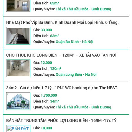
Diện tích:
69m²
Quận/huyện:
Thị xã Thủ Dầu Một - Bình Dương
Nhà Mặt Phố Vip Ba Đình. Kinh Doanh Mọi Loại Hình. 6 Tầng.
diện tích 83m2. Mặt tiền 5m. Giá 33,5 tỷ
Giá:
33,000
Diện tích:
83m²
Quận/huyện:
Quận Ba Đình - Hà Nội
CHO THUÊ KHO LONG BIÊN – 120M² – XE TẢI VÀO TẬN NƠI
Giá:
12,000
Diện tích:
120m²
Quận/huyện:
Quận Long Biên - Hà Nội
34m2 - Giá dự kiến 1.7 tỷ - 1PN1WC booking dự án The NEST
Midori Park
Giá:
1,700,000
Diện tích:
34m²
Quận/huyện:
Thị xã Thủ Dầu Một - Bình Dương
BÁN ĐẤT TRUNG TÂM PHÚC LỢI LONG BIÊN - 169M -17x TỶ
(thương lượng)
Giá:
18,000