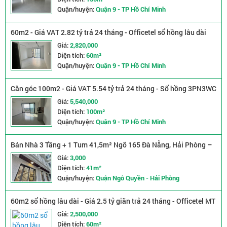
Quận/huyện:
Quận 9 - TP Hồ Chí Minh
60m2 - Giá VAT 2.82 tỷ trả 24 tháng - Officetel sổ hồng lâu dài
MT Q9
Giá:
2,820,000
Diện tích:
60m²
Quận/huyện:
Quận 9 - TP Hồ Chí Minh
Căn góc 100m2 - Giá VAT 5.54 tỷ trả 24 tháng - Sổ hồng 3PN3WC
MT Q9
Giá:
5,540,000
Diện tích:
100m²
Quận/huyện:
Quận 9 - TP Hồ Chí Minh
Bán Nhà 3 Tầng + 1 Tum 41,5m² Ngõ 165 Đà Nẵng, Hải Phòng –
Vị Trí Đẹp, Giá Tốt
Giá:
3,000
Diện tích:
41m²
Quận/huyện:
Quận Ngô Quyền - Hải Phòng
60m2 sổ hồng lâu dài - Giá 2.5 tỷ giãn trả 24 tháng - Officetel MT
Q9
Giá:
2,500,000
Diện tích:
60m²