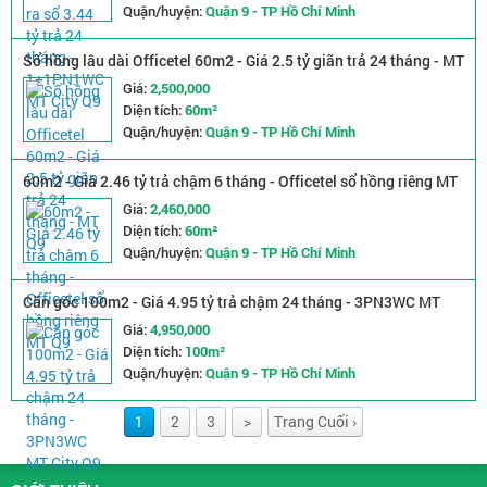
Quận/huyện:
Quận 9 - TP Hồ Chí Minh
Sổ hồng lâu dài Officetel 60m2 - Giá 2.5 tỷ giãn trả 24 tháng - MT
Q9
Giá:
2,500,000
Diện tích:
60m²
Quận/huyện:
Quận 9 - TP Hồ Chí Minh
60m2 - Giá 2.46 tỷ trả chậm 6 tháng - Officetel sổ hồng riêng MT
Q9
Giá:
2,460,000
Diện tích:
60m²
Quận/huyện:
Quận 9 - TP Hồ Chí Minh
Căn góc 100m2 - Giá 4.95 tỷ trả chậm 24 tháng - 3PN3WC MT
City Q9
Giá:
4,950,000
Diện tích:
100m²
Quận/huyện:
Quận 9 - TP Hồ Chí Minh
1
2
3
>
Trang Cuối ›