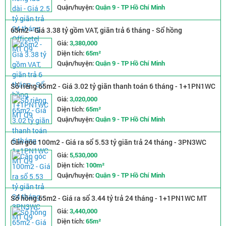
Quận/huyện:
Quận 9 - TP Hồ Chí Minh
65m2 - Giá 3.38 tỷ gồm VAT, giãn trả 6 tháng - Sổ hồng
1+1PN1WC MT Q9
Giá:
3,380,000
Diện tích:
65m²
Quận/huyện:
Quận 9 - TP Hồ Chí Minh
Sổ riêng 65m2 - Giá 3.02 tỷ giãn thanh toán 6 tháng - 1+1PN1WC
MT Q9
Giá:
3,020,000
Diện tích:
65m²
Quận/huyện:
Quận 9 - TP Hồ Chí Minh
Căn góc 100m2 - Giá ra sổ 5.53 tỷ giãn trả 24 tháng - 3PN3WC
MT Q9
Giá:
5,530,000
Diện tích:
100m²
Quận/huyện:
Quận 9 - TP Hồ Chí Minh
Sổ hồng 65m2 - Giá ra sổ 3.44 tỷ trả 24 tháng - 1+1PN1WC MT
City Q9
Giá:
3,440,000
Diện tích:
65m²