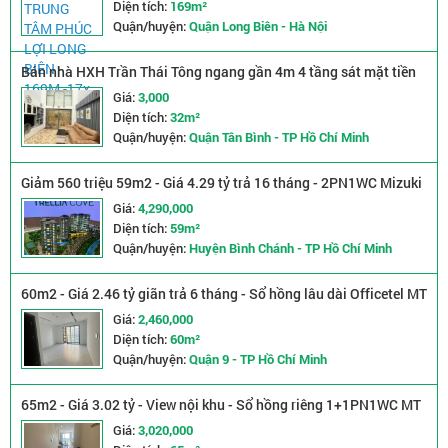
Diện tích:
169m²
Quận/huyện:
Quận Long Biên - Hà Nội
Bán nhà HXH Trần Thái Tông ngang gần 4m 4 tầng sát mặt tiền
đường Trường Chinh nhỉnh 3 tỷ
Giá:
3,000
Diện tích:
32m²
Quận/huyện:
Quận Tân Bình - TP Hồ Chí Minh
Giảm 560 triệu 59m2 - Giá 4.29 tỷ trả 16 tháng - 2PN1WC Mizuki
Park
Giá:
4,290,000
Diện tích:
59m²
Quận/huyện:
Huyện Bình Chánh - TP Hồ Chí Minh
60m2 - Giá 2.46 tỷ giãn trả 6 tháng - Sổ hồng lâu dài Officetel MT
Q9
Giá:
2,460,000
Diện tích:
60m²
Quận/huyện:
Quận 9 - TP Hồ Chí Minh
65m2 - Giá 3.02 tỷ - View nội khu - Sổ hồng riêng 1+1PN1WC MT
Q9
Giá:
3,020,000