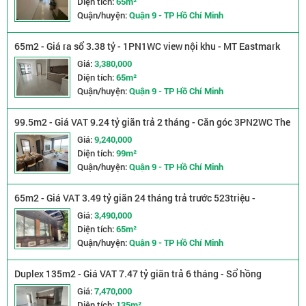
Diện tích:
65m²
Quận/huyện:
Quận 9 - TP Hồ Chí Minh
65m2 - Giá ra sổ 3.38 tỷ - 1PN1WC view nội khu - MT Eastmark
Q9
Giá:
3,380,000
Diện tích:
65m²
Quận/huyện:
Quận 9 - TP Hồ Chí Minh
99.5m2 - Giá VAT 9.24 tỷ giãn trả 2 tháng - Căn góc 3PN2WC The
Opus1
Giá:
9,240,000
Diện tích:
99m²
Quận/huyện:
Quận 9 - TP Hồ Chí Minh
65m2 - Giá VAT 3.49 tỷ giãn 24 tháng trả trước 523triệu -
1PN1WC MT Q9
Giá:
3,490,000
Diện tích:
65m²
Quận/huyện:
Quận 9 - TP Hồ Chí Minh
Duplex 135m2 - Giá VAT 7.47 tỷ giãn trả 6 tháng - Sổ hồng
2PN3WC MT Q9
Giá:
7,470,000
Diện tích:
135m²